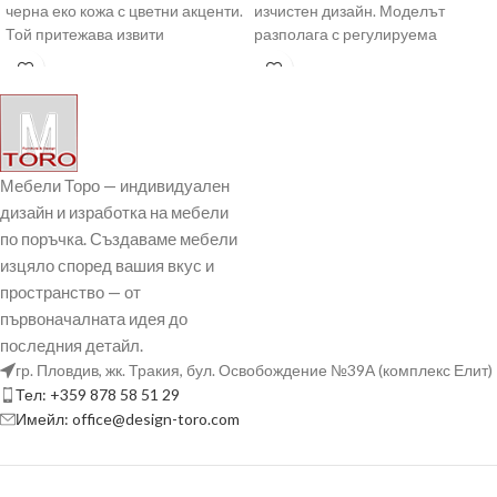
черна еко кожа с цветни акценти.
изчистен дизайн. Моделът
Той притежава извити
разполага с регулируема
подлакътници, газов
лумбална опора, подглавник,
амортисьор за
Мебели Торо — индивидуален
дизайн и изработка на мебели
по поръчка. Създаваме мебели
изцяло според вашия вкус и
пространство — от
първоначалната идея до
последния детайл.
гр. Пловдив, жк. Тракия, бул. Освобождение №39А (комплекс Елит)
Тел: +359 878 58 51 29
Имейл: office@design-toro.com