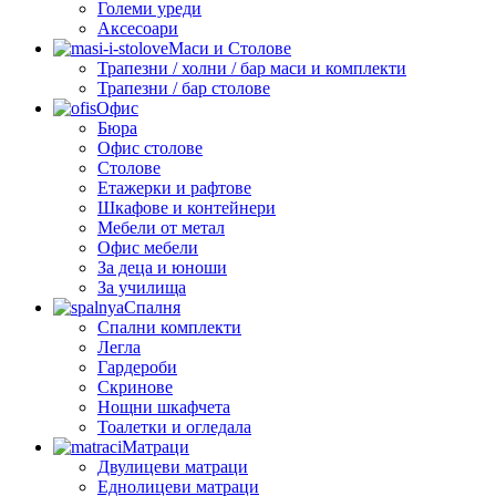
Големи уреди
Аксесоари
Маси и Столове
Трапезни / холни / бар маси и комплекти
Трапезни / бар столове
Офис
Бюра
Офис столове
Столове
Етажерки и рафтове
Шкафове и контейнери
Мебели от метал
Офис мебели
За деца и юноши
За училища
Спалня
Спални комплекти
Легла
Гардероби
Скринове
Нощни шкафчета
Тоалетки и огледала
Матраци
Двулицеви матраци
Еднолицеви матраци