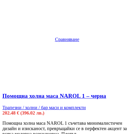
Сравняване
Помощна холна маса NAROL 1 – черна
Трапезни / холни / бар маси и комплекти
202.48
€
(396.02 лв.)
Помощна холна маса NAROL 1 съчетава минималистичен
дизайн и изисканост, превръщайки се в перфектен акцент за
всяка модерна всекидневна. Плотът