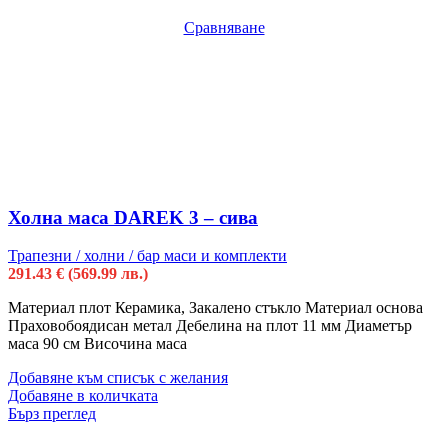
Сравняване
Холна маса DAREK 3 – сива
Трапезни / холни / бар маси и комплекти
291.43
€
(569.99 лв.)
Материал плот Керамика, Закалено стъкло Материал основа
Праховобоядисан метал Дебелина на плот 11 мм Диаметър
маса 90 см Височина маса
Добавяне към списък с желания
Добавяне в количката
Бърз преглед