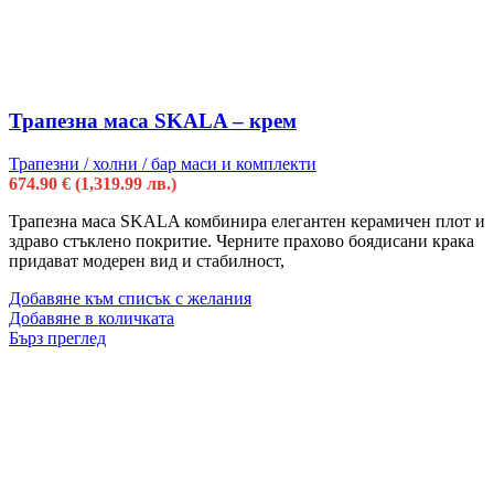
Трапезна маса SKALA – крем
Трапезни / холни / бар маси и комплекти
674.90
€
(1,319.99 лв.)
Трапезна маса SKALA комбинира елегантен керамичен плот и
здраво стъклено покритие. Черните прахово боядисани крака
придават модерен вид и стабилност,
Добавяне към списък с желания
Добавяне в количката
Бърз преглед