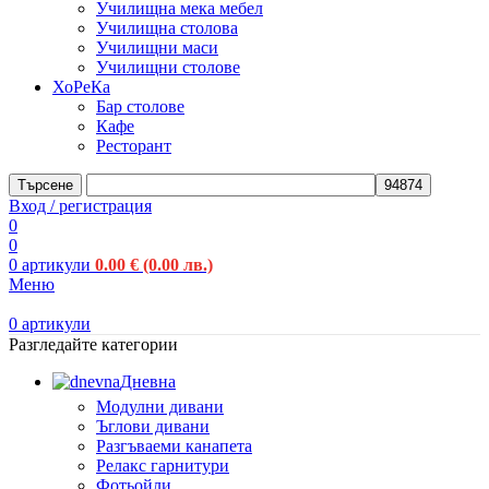
Училищна мека мебел
Училищна столова
Училищни маси
Училищни столове
ХоРеКа
Бар столове
Кафе
Ресторант
Търсене
Вход / регистрация
0
0
0
артикули
0.00
€
(0.00 лв.)
Меню
0
артикули
Разгледайте категории
Дневна
Модулни дивани
Ъглови дивани
Разгъваеми канапета
Релакс гарнитури
Фотьойли