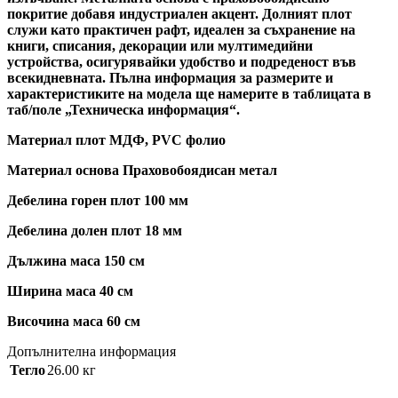
покритие добавя индустриален акцент. Долният плот
служи като практичен рафт, идеален за съхранение на
книги, списания, декорации или мултимедийни
устройства, осигурявайки удобство и подреденост във
всекидневната. Пълна информация за размерите и
характеристиките на модела ще намерите в таблицата в
таб/поле „Техническа информация“.
Материал плот МДФ, PVC фолио
Материал основа Праховобоядисан метал
Дебелина горен плот 100 мм
Дебелина долен плот 18 мм
Дължина маса 150 см
Ширина маса 40 см
Височина маса 60 см
Допълнителна информация
Тегло
26.00 кг