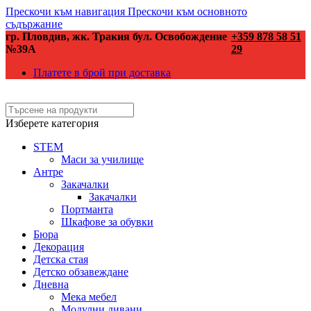
Прескочи към навигация
Прескочи към основното
съдържание
гр. Пловдив, жк. Тракия бул. Освобождение
+359 878 58 51
№39А
29
Платете в брой при доставка
Изберете категория
STEM
Маси за училище
Антре
Закачалки
Закачалки
Портманта
Шкафове за обувки
Бюра
Декорация
Детска стая
Детско обзавеждане
Дневна
Мека мебел
Модулни дивани