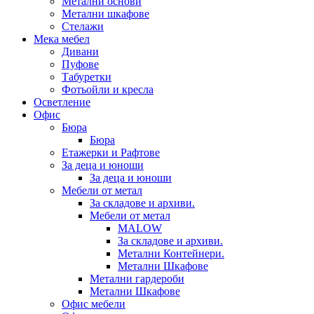
Метални основи
Метални шкафове
Стелажи
Мека мебел
Дивани
Пуфове
Табуретки
Фотьойли и кресла
Осветление
Офис
Бюра
Бюра
Етажерки и Рафтове
За деца и юноши
За деца и юноши
Мебели от метал
За складове и архиви.
Мебели от метал
MALOW
За складове и архиви.
Метални Контейнери.
Метални Шкафове
Метални гардероби
Метални Шкафове
Офис мебели