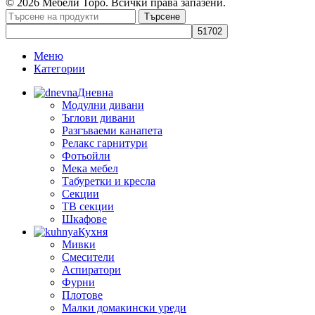
© 2026 Мебели Торо. Всички права запазени.
Търсене
Меню
Категории
Дневна
Модулни дивани
Ъглови дивани
Разгъваеми канапета
Релакс гарнитури
Фотьойли
Мека мебел
Табуретки и кресла
Секции
ТВ секции
Шкафове
Кухня
Мивки
Смесители
Аспиратори
Фурни
Плотове
Малки домакински уреди