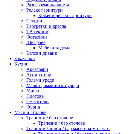
Разгъваеми канапета
Релакс гарнитури
Кожени релакс гарнитури
Секции
Табуретки и кресла
ТВ секции
Фотьойли
Шкафове
Мебели за дома.
Ъглови дивани
Закачалки
Кухня
Аксесоари
Аспиратори
Големи уреди
Малки домакински уреди
Мивки
Плотове
Смесители
Фурни
Маси и столове
Трапезни / бар столове
Трапезни / бар столове
Трапезни / холни / бар маси и комплекти
Трапезни / холни / бар маси и комплекти