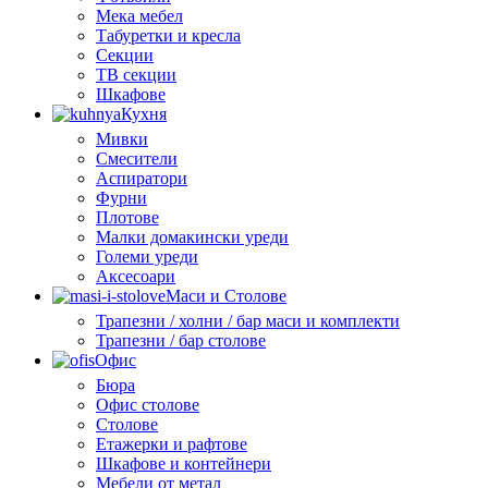
Мека мебел
Табуретки и кресла
Секции
ТВ секции
Шкафове
Кухня
Мивки
Смесители
Аспиратори
Фурни
Плотове
Малки домакински уреди
Големи уреди
Аксесоари
Маси и Столове
Трапезни / холни / бар маси и комплекти
Трапезни / бар столове
Офис
Бюра
Офис столове
Столове
Етажерки и рафтове
Шкафове и контейнери
Мебели от метал