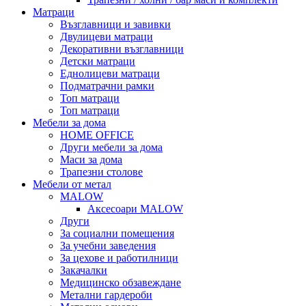
Матраци
Възглавници и завивки
Двулицеви матраци
Декоративни възглавници
Детски матраци
Еднолицеви матраци
Подматрачни рамки
Топ матраци
Топ матраци
Мебели за дома
HOME OFFICE
Други мебели за дома
Маси за дома
Трапезни столове
Мебели от метал
MALOW
Аксесоари MALOW
Други
За социални помещения
За учебни заведения
За цехове и работилници
Закачалки
Медицинско обзавеждане
Метални гардероби