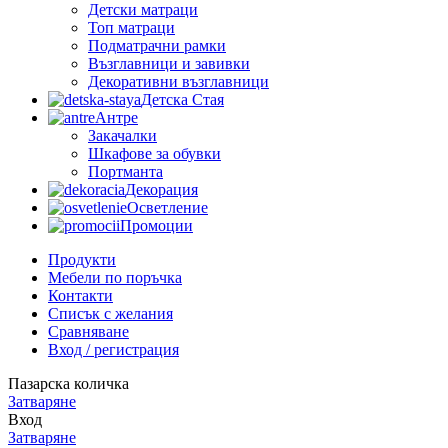
Детски матраци
Топ матраци
Подматрачни рамки
Възглавници и завивки
Декоративни възглавници
Детска Стая
Антре
Закачалки
Шкафове за обувки
Портманта
Декорация
Осветление
Промоции
Продукти
Мебели по поръчка
Контакти
Списък с желания
Сравняване
Вход / регистрация
Пазарска количка
Затваряне
Вход
Затваряне