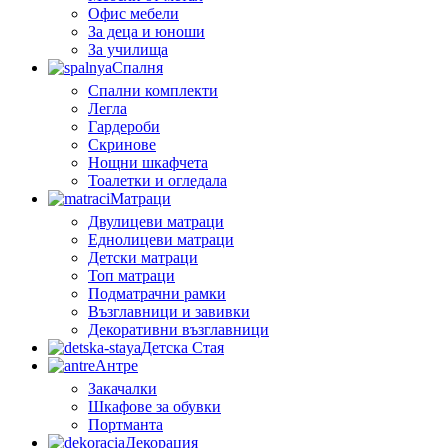
Офис мебели
За деца и юноши
За училища
Спалня
Спални комплекти
Легла
Гардероби
Скринове
Нощни шкафчета
Тоалетки и огледала
Матраци
Двулицеви матраци
Еднолицеви матраци
Детски матраци
Топ матраци
Подматрачни рамки
Възглавници и завивки
Декоративни възглавници
Детска Стая
Антре
Закачалки
Шкафове за обувки
Портманта
Декорация