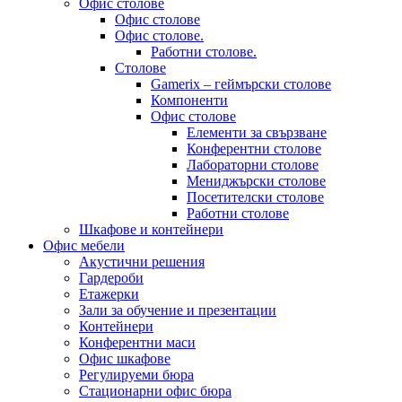
Офис столове
Офис столове
Офис столове.
Работни столове.
Столове
Gamerix – геймърски столове
Компоненти
Офис столове
Елементи за свързване
Конферентни столове
Лабораторни столове
Мениджърски столове
Посетителски столове
Работни столове
Шкафове и контейнери
Офис мебели
Акустични решения
Гардероби
Етажерки
Зали за обучение и презентации
Контейнери
Конферентни маси
Офис шкафове
Регулируеми бюра
Стационарни офис бюра