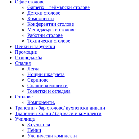
Офис столове
Gamerix – геймърски столове
Детски столове
Компоненти
Конферентни столове
Мениджърски столове
Работни столове
Технически столове
Пейки и табуретки
Промоции
Разпродажба
Спалня
Легла
Нощни шкафчета
Скринове
Спални комплекти
Тоалетки и огледала
Столове.
Компоненти.
Трапезни / бар столове/ кухненски дивани
Трапезни / холни / бар маси и комплекти
Училища
За учителя
Пейки
Ученически комплекти