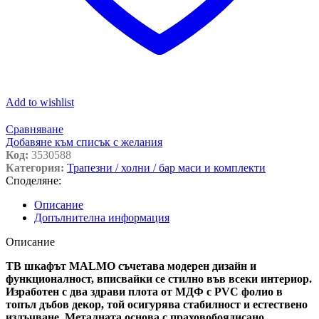
Add to wishlist
Сравняване
Добавяне към списък с желания
Код:
3530588
Категория:
Трапезни / холни / бар маси и комплекти
Споделяне:
Описание
Допълнителна информация
Описание
ТВ шкафът MALMO съчетава модерен дизайн и
функционалност, вписвайки се стилно във всеки интериор.
Изработен с два здрави плота от МДФ с PVC фолио в
топъл дъбов декор, той осигурява стабилност и естествено
излъчване. Металната основа с праховобоядисано