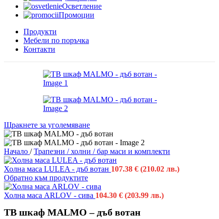
Осветление
Промоции
Продукти
Мебели по поръчка
Контакти
Щракнете за уголемяване
Начало
/
Трапезни / холни / бар маси и комплекти
Холна маса LULEA - дъб вотан
107.38
€
(210.02 лв.)
Обратно към продуктите
Холна маса ARLOV - сива
104.30
€
(203.99 лв.)
ТВ шкаф MALMO – дъб вотан