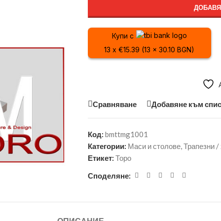
ДОБАВЯ
Купи с
13 x €15.39 (13 x 30.10 BGN)
Сравняване
Добавяне към спис
Код:
bmttmg1001
Категории:
Маси и столове
,
Трапезни /
Етикет:
Торо
Споделяне: