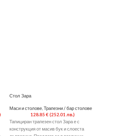
Стол Зара
Стол Телини
Маси и столове
,
Трапезни / бар столове
Маси и столове
,
)
128.85
€
(252.01 лв.)
39.
Тапициран трапезен стол Зара е с
размери: 45/45/
конструкция от масив бук и слоеста
материал: метал