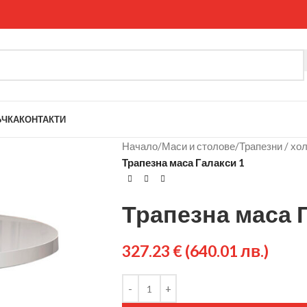
ЪЧКА
КОНТАКТИ
Начало
/
Маси и столове
/
Трапезни / хо
Трапезна маса Галакси 1
Трапезна маса Г
327.23
€
(640.01 лв.)