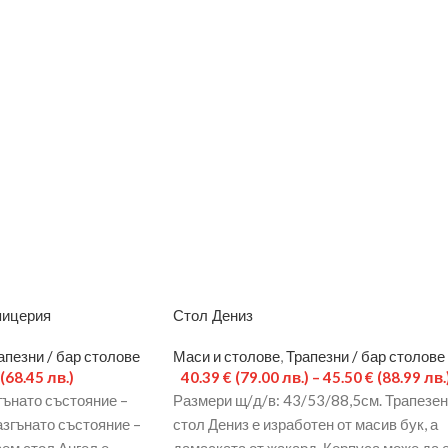
пицерия
Стол Дениз
апезни / бар столове
Маси и столове
,
Трапезни / бар столове
(68.45 лв.)
40.39
€
(79.00 лв.)
–
45.50
€
(88.99 лв.
гънато състояние –
Размери щ/д/в: 43/53/88,5см. Трапезен
азгънато състояние –
стол Дениз е изработен от масив бук, а