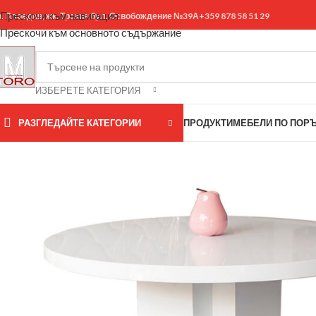
Прескочи към навигация
р. Пловдив, жк. Тракия бул. Освобождение №39А
+359 878 58 51 29
Прескочи към основното съдържание
ИЗБЕРЕТЕ КАТЕГОРИЯ
РАЗГЛЕДАЙТЕ КАТЕГОРИИ
ПРОДУКТИ
МЕБЕЛИ ПО ПОР