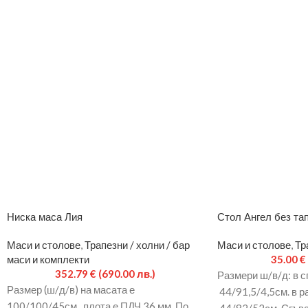
Ниска маса Лия
Стол Ангел без та
Маси и столове
,
Трапезни / холни / бар
Маси и столове
,
Тр
маси и комплекти
35.00
€
352.79
€
(690.00 лв.)
Размери ш/в/д: в с
Размер (ш/д/в) на масата е
44/91,5/4,5см. в р
100/100/45см., плота е ПДЧ 36 мм. По