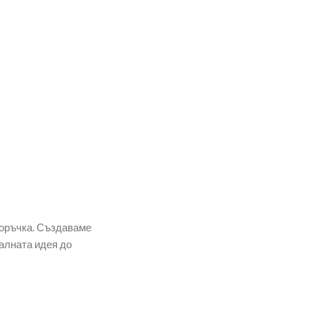
поръчка. Създаваме
алната идея до