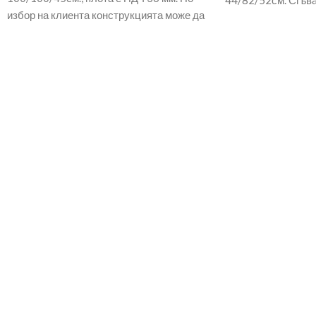
44/82/52см. Сгъва
избор на клиента конструкцията може да
изработен от масив
е ЧЕРНА