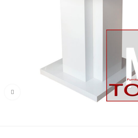
Щракнете за уголемяване