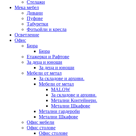
Стелажи
Мека мебел
Дивани
Пуфове
Табуретки
Фотьойли и кресла
Осветление
Офис
Бюра
Бюра
Етажерки и Рафтове
За деца и юноши
За деца и юноши
Мебели от метал
За складове и архиви.
Мебели от метал
MALOW
За складове и архиви.
Метални Контейнери.
Метални Шкафове
Метални гардероби
Метални Шкафове
Офис мебели
Офис столове
Офис столове