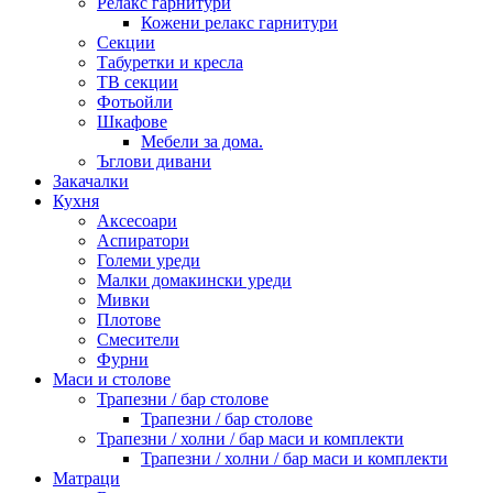
Релакс гарнитури
Кожени релакс гарнитури
Секции
Табуретки и кресла
ТВ секции
Фотьойли
Шкафове
Мебели за дома.
Ъглови дивани
Закачалки
Кухня
Аксесоари
Аспиратори
Големи уреди
Малки домакински уреди
Мивки
Плотове
Смесители
Фурни
Маси и столове
Трапезни / бар столове
Трапезни / бар столове
Трапезни / холни / бар маси и комплекти
Трапезни / холни / бар маси и комплекти
Матраци