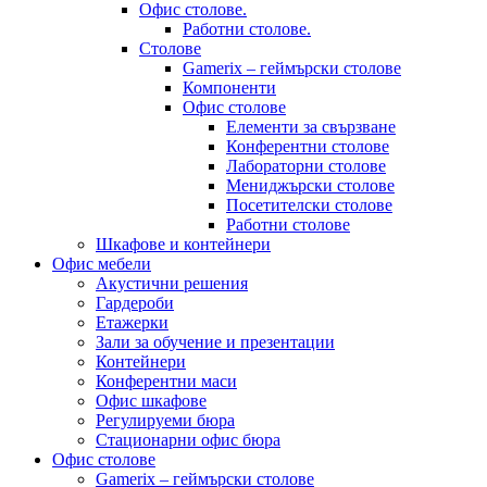
Офис столове.
Работни столове.
Столове
Gamerix – геймърски столове
Компоненти
Офис столове
Елементи за свързване
Конферентни столове
Лабораторни столове
Мениджърски столове
Посетителски столове
Работни столове
Шкафове и контейнери
Офис мебели
Акустични решения
Гардероби
Етажерки
Зали за обучение и презентации
Контейнери
Конферентни маси
Офис шкафове
Регулируеми бюра
Стационарни офис бюра
Офис столове
Gamerix – геймърски столове