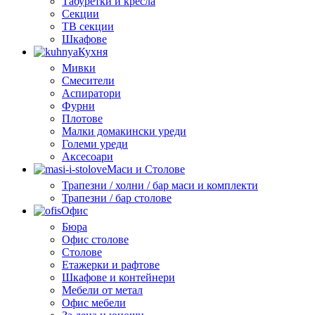
Табуретки и кресла
Секции
ТВ секции
Шкафове
Кухня
Мивки
Смесители
Аспиратори
Фурни
Плотове
Малки домакински уреди
Големи уреди
Аксесоари
Маси и Столове
Трапезни / холни / бар маси и комплекти
Трапезни / бар столове
Офис
Бюра
Офис столове
Столове
Етажерки и рафтове
Шкафове и контейнери
Мебели от метал
Офис мебели