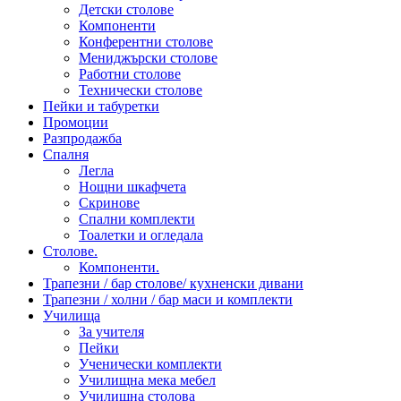
Детски столове
Компоненти
Конферентни столове
Мениджърски столове
Работни столове
Технически столове
Пейки и табуретки
Промоции
Разпродажба
Спалня
Легла
Нощни шкафчета
Скринове
Спални комплекти
Тоалетки и огледала
Столове.
Компоненти.
Трапезни / бар столове/ кухненски дивани
Трапезни / холни / бар маси и комплекти
Училища
За учителя
Пейки
Ученически комплекти
Училищна мека мебел
Училищна столова