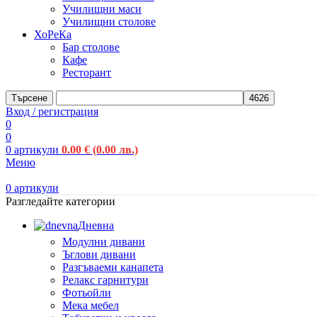
Училищни маси
Училищни столове
ХоРеКа
Бар столове
Кафе
Ресторант
Търсене
Вход / регистрация
0
0
0
артикули
0.00
€
(0.00 лв.)
Меню
0
артикули
Разгледайте категории
Дневна
Модулни дивани
Ъглови дивани
Разгъваеми канапета
Релакс гарнитури
Фотьойли
Мека мебел