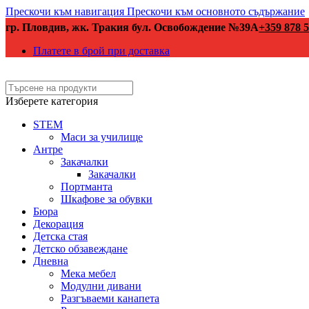
Прескочи към навигация
Прескочи към основното съдържание
гр. Пловдив, жк. Тракия бул. Освобождение №39А
+359 878 5
Платете в брой при доставка
Изберете категория
STEM
Маси за училище
Антре
Закачалки
Закачалки
Портманта
Шкафове за обувки
Бюра
Декорация
Детска стая
Детско обзавеждане
Дневна
Мека мебел
Модулни дивани
Разгъваеми канапета