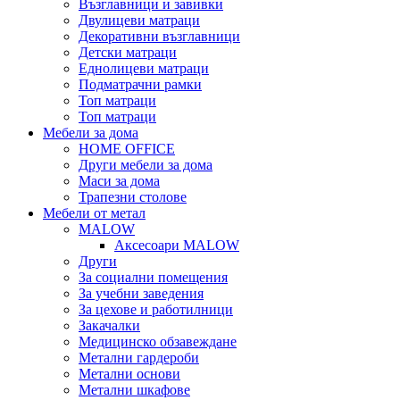
Възглавници и завивки
Двулицеви матраци
Декоративни възглавници
Детски матраци
Еднолицеви матраци
Подматрачни рамки
Топ матраци
Топ матраци
Мебели за дома
HOME OFFICE
Други мебели за дома
Маси за дома
Трапезни столове
Мебели от метал
MALOW
Аксесоари MALOW
Други
За социални помещения
За учебни заведения
За цехове и работилници
Закачалки
Медицинско обзавеждане
Метални гардероби
Метални основи
Метални шкафове