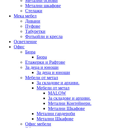
Метални основи
Метални шкафове
Стелажи
Мека мебел
Дивани
Пуфове
Табуретки
Фотьойли и кресла
Осветление
Офис
Бюра
Бюра
Етажерки и Рафтове
За деца и юноши
За деца и юноши
Мебели от метал
За складове и архиви.
Мебели от метал
MALOW
За складове и архиви.
Метални Контейнери.
Метални Шкафове
Метални гардероби
Метални Шкафове
Офис мебели