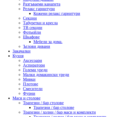
Разгъваеми канапета
Релакс гарнитури
Кожени релакс гарнитури
Секции
Табуретки и кресла
ТВ секции
Фотьойли
Шкафове
Мебели за дома.
Ъглови дивани
Закачалки
Кухня
Аксесоари
Аспиратори
Големи уреди
Малки домакински уреди
Мивки
Плотове
Смесители
Фурни
Маси и столове
Трапезни / бар столове
Трапезни / бар столове
Трапезни / холни / бар маси и комплекти
Трапезни / холни / бар маси и комплекти