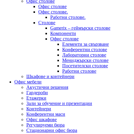
Офис столове
Офис столове
Офис столове.
Работни столове.
Столове
Gamerix – геймърски столове
Компоненти
Офис столове
Елементи за свързване
Конферентни столове
Лабораторни столове
Мениджърски столове
Посетителски столове
Работни столове
Шкафове и контейнери
Офис мебели
Акустични решения
Гардероби
Етажерки
Зали за обучение и презентации
Контейнери
Конферентни маси
Офис шкафове
Регулируеми бюра
Стационарни офис бюра