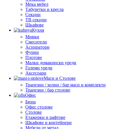
Мека мебел
Табуретки и кресла
Секции
ТВ секции
Шкафове
Кухня
Мивки
Смесители
Аспиратори
Фурни
Плотове
Малки домакински уреди
Големи уреди
Аксесоари
Маси и Столове
Трапезни / холни / бар маси и комплекти
Трапезни / бар столове
Офис
Бюра
Офис столове
Столове
Етажерки и рафтове
Шкафове и контейнери
Мебели от метал