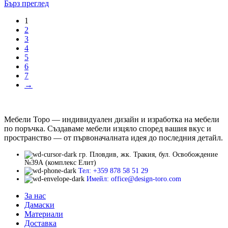
Бърз преглед
1
2
3
4
5
6
7
→
Мебели Торо — индивидуален дизайн и изработка на мебели
по поръчка. Създаваме мебели изцяло според вашия вкус и
пространство — от първоначалната идея до последния детайл.
гр. Пловдив, жк. Тракия, бул. Освобождение
№39А (комплекс Елит)
Тел: +359 878 58 51 29
Имейл: office@design-toro.com
За нас
Дамаски
Материали
Доставка