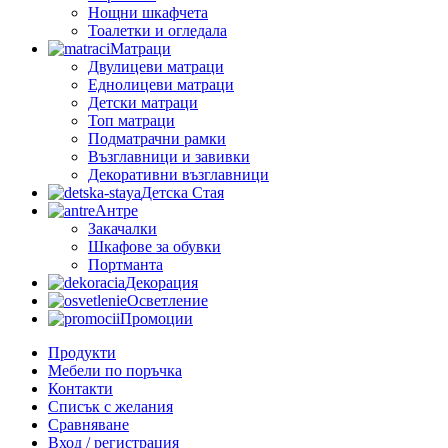
Нощни шкафчета
Тоалетки и огледала
Матраци
Двулицеви матраци
Еднолицеви матраци
Детски матраци
Топ матраци
Подматрачни рамки
Възглавници и завивки
Декоративни възглавници
Детска Стая
Антре
Закачалки
Шкафове за обувки
Портманта
Декорация
Осветление
Промоции
Продукти
Мебели по поръчка
Контакти
Списък с желания
Сравняване
Вход / регистрация