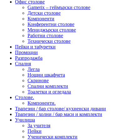
Офис столове
Gamerix – геймърски столове
Детски столове
Компоненти
Конферентни столове
Мениджърски столове
Работни столове
Технически столове
Пейки и табуретки
Промоции
Разпродажба
Спалня
Легла
Нощни шкафчета
Скринове
Спални комплекти
Тоалетки и огледала
Столове.
Компоненти.
Трапезни / бар столове/ кухненски дивани
Трапезни / холни / бар маси и комплекти
Училища
За учителя
Пейки
Ученически комплекти