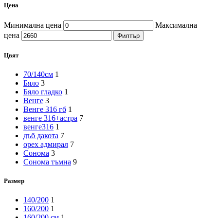
Цена
Минимална цена
Максимална
цена
Филтър
Цвят
70/140см
1
Бяло
3
Бяло гладко
1
Венге
3
Венге 316 гб
1
венге 316+астра
7
венге316
1
дъб дакота
7
орех адмирал
7
Сонома
3
Сонома тъмна
9
Размер
140/200
1
160/200
1
160/200 см
1