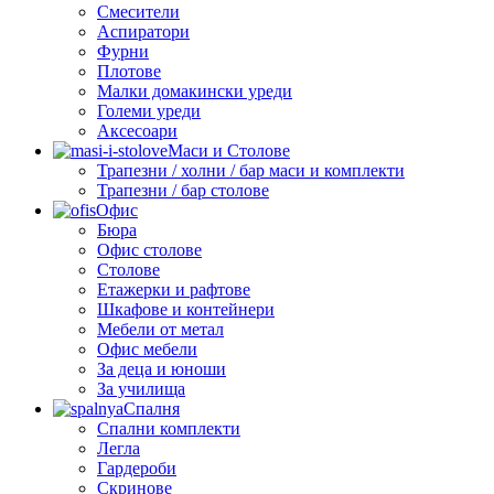
Смесители
Аспиратори
Фурни
Плотове
Малки домакински уреди
Големи уреди
Аксесоари
Маси и Столове
Трапезни / холни / бар маси и комплекти
Трапезни / бар столове
Офис
Бюра
Офис столове
Столове
Етажерки и рафтове
Шкафове и контейнери
Мебели от метал
Офис мебели
За деца и юноши
За училища
Спалня
Спални комплекти
Легла
Гардероби
Скринове