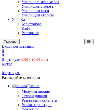
Училищна мека мебел
Училищна столова
Училищни маси
Училищни столове
ХоРеКа
Бар столове
Кафе
Ресторант
Търсене
Вход / регистрация
0
0
0
артикули
0.00
€
(0.00 лв.)
Меню
0
артикули
Разгледайте категории
Дневна
Модулни дивани
Ъглови дивани
Разгъваеми канапета
Релакс гарнитури
Фотьойли