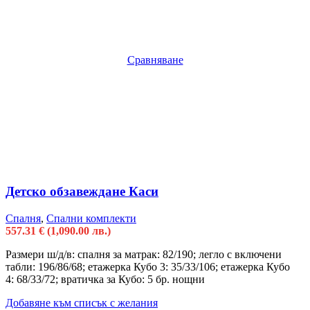
Сравняване
Детско обзавеждане Каси
Спалня
,
Спални комплекти
557.31
€
(1,090.00 лв.)
Размери ш/д/в: спалня за матрак: 82/190; легло с включени
табли: 196/86/68; етажерка Кубо 3: 35/33/106; етажерка Кубо
4: 68/33/72; вратичка за Кубо: 5 бр. нощни
Добавяне към списък с желания