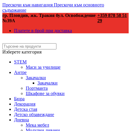
Прескочи към навигация
Прескочи към основното
съдържание
гр. Пловдив, жк. Тракия бул. Освобождение
+359 878 58 51
№39А
29
Платете в брой при доставка
Изберете категория
STEM
Маси за училище
Антре
Закачалки
Закачалки
Портманта
Шкафове за обувки
Бюра
Декорация
Детска стая
Детско обзавеждане
Дневна
Мека мебел
Модулни дивани