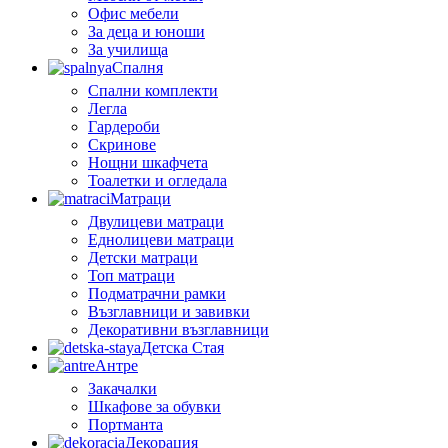
Офис мебели
За деца и юноши
За училища
Спалня
Спални комплекти
Легла
Гардероби
Скринове
Нощни шкафчета
Тоалетки и огледала
Матраци
Двулицеви матраци
Еднолицеви матраци
Детски матраци
Топ матраци
Подматрачни рамки
Възглавници и завивки
Декоративни възглавници
Детска Стая
Антре
Закачалки
Шкафове за обувки
Портманта
Декорация