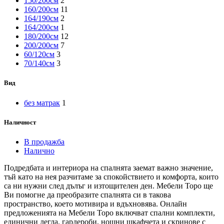
150/200см
2
160/200см
11
164/190см
2
164/200см
1
180/200см
12
200/200см
7
60/120см
3
70/140см
3
Вид
без матрак
1
Наличност
В продажба
Налично
Подредбата и интериора на спалнята заемат важно значение,
тъй като на нея разчитаме за спокойствието и комфорта, които
са ни нужни след дълъг и изтощителен ден. Мебели Торо ще
Ви помогне да преобразите спалнята си в такова
пространство, което мотивира и вдъхновява. Онлайн
предложенията на Мебели Торо включват спални комплекти,
единични легла, гардероби, нощни шкафчета и скринове с