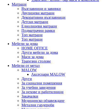
Матраци
Възглавници и завивки
Двулицеви матраци
Декоративни възглавници
Детски матраци
Еднолицеви матраци
Подматрачни рамки
Топ матраци
Топ матраци
Мебели за дома
HOME OFFICE
Други мебели за дома
Маси за дома
Трапезни столове
Мебели от метал
MALOW
Аксесоари MALOW
Други
За социални помещения
За учебни заведения
За цехове и работилници
Закачалки
Медицинско обзавеждане
Метални гардероби