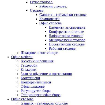
Офис столове.
Работни столове.
Столове
Gamerix – геймърски столове
Компоненти
Офис столове
Елементи за свързване
Конферентни столове
Лабораторни столове
Мениджърски столове
Посетителски столове
Работни столове
Шкафове и контейнери
Офис мебели
Акустични решения
Гардероби
Етажерки
Зали за обучение и презентации
Контейнери
Конферентни маси
Офис шкафове
Регулируеми бюра
Стационарни офис бюра
Офис столове
Gamerix – геймърски столове