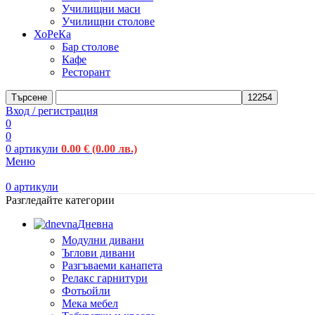
Училищни маси
Училищни столове
ХоРеКа
Бар столове
Кафе
Ресторант
Търсене
Вход / регистрация
0
0
0
артикули
0.00
€
(0.00 лв.)
Меню
0
артикули
Разгледайте категории
Дневна
Модулни дивани
Ъглови дивани
Разгъваеми канапета
Релакс гарнитури
Фотьойли
Мека мебел