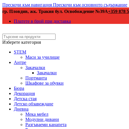
Прескочи към навигация
Прескочи към основното съдържание
гр. Пловдив, жк. Тракия бул. Освобождение №39А
+359 878 5
Платете в брой при доставка
Изберете категория
STEM
Маси за училище
Антре
Закачалки
Закачалки
Портманта
Шкафове за обувки
Бюра
Декорация
Детска стая
Детско обзавеждане
Дневна
Мека мебел
Модулни дивани
Разгъваеми канапета