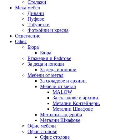
Стелажи
Мека мебел
Дивани
Пуфове
Табуретки
Фотьойли и кресла
Осветление
Офис
Бюра
Бюра
Етажерки и Рафтове
За деца и юноши
За деца и юноши
Мебели от метал
За складове и архиви.
Мебели от метал
MALOW
За складове и архиви.
Метални Контейнери.
Метални Шкафове
Метални гардероби
Метални Шкафове
Офис мебели
Офис столове
Офис столове