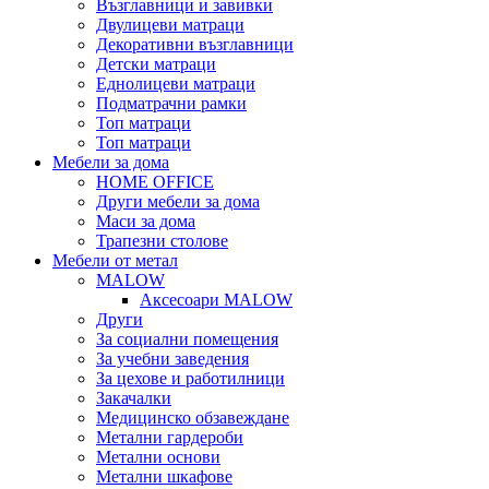
Възглавници и завивки
Двулицеви матраци
Декоративни възглавници
Детски матраци
Еднолицеви матраци
Подматрачни рамки
Топ матраци
Топ матраци
Мебели за дома
HOME OFFICE
Други мебели за дома
Маси за дома
Трапезни столове
Мебели от метал
MALOW
Аксесоари MALOW
Други
За социални помещения
За учебни заведения
За цехове и работилници
Закачалки
Медицинско обзавеждане
Метални гардероби
Метални основи
Метални шкафове