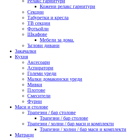
Релакс гарнитури
Кожени релакс гарнитури
Секции
Табуретки и кресла
ТВ секции
Фотьойли
Шкафове
Мебели за дома.
Ъглови дивани
Закачалки
Кухня
Аксесоари
Аспиратори
Големи уреди
Малки домакински уреди
Мивки
Плотове
Смесители
Фурни
Маси и столове
Трапезни / бар столове
Трапезни / бар столове
Трапезни / холни / бар маси и комплекти
Трапезни / холни / бар маси и комплекти
Матраци