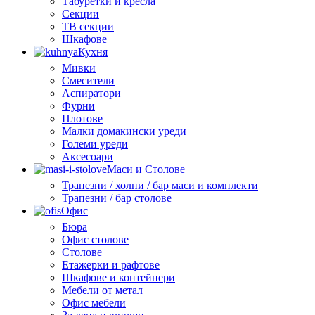
Табуретки и кресла
Секции
ТВ секции
Шкафове
Кухня
Мивки
Смесители
Аспиратори
Фурни
Плотове
Малки домакински уреди
Големи уреди
Аксесоари
Маси и Столове
Трапезни / холни / бар маси и комплекти
Трапезни / бар столове
Офис
Бюра
Офис столове
Столове
Етажерки и рафтове
Шкафове и контейнери
Мебели от метал
Офис мебели