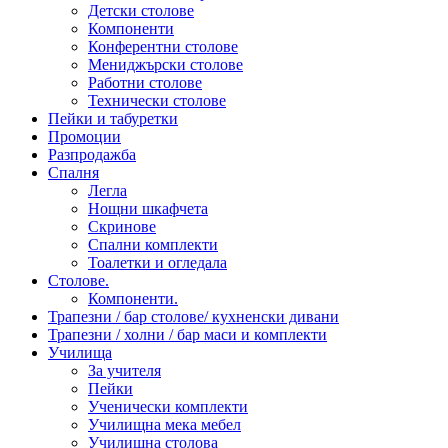
Детски столове
Компоненти
Конферентни столове
Мениджърски столове
Работни столове
Технически столове
Пейки и табуретки
Промоции
Разпродажба
Спалня
Легла
Нощни шкафчета
Скринове
Спални комплекти
Тоалетки и огледала
Столове.
Компоненти.
Трапезни / бар столове/ кухненски дивани
Трапезни / холни / бар маси и комплекти
Училища
За учителя
Пейки
Ученически комплекти
Училищна мека мебел
Училищна столова