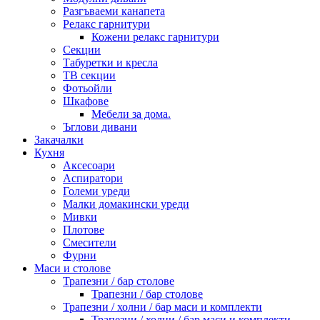
Разгъваеми канапета
Релакс гарнитури
Кожени релакс гарнитури
Секции
Табуретки и кресла
ТВ секции
Фотьойли
Шкафове
Мебели за дома.
Ъглови дивани
Закачалки
Кухня
Аксесоари
Аспиратори
Големи уреди
Малки домакински уреди
Мивки
Плотове
Смесители
Фурни
Маси и столове
Трапезни / бар столове
Трапезни / бар столове
Трапезни / холни / бар маси и комплекти
Трапезни / холни / бар маси и комплекти