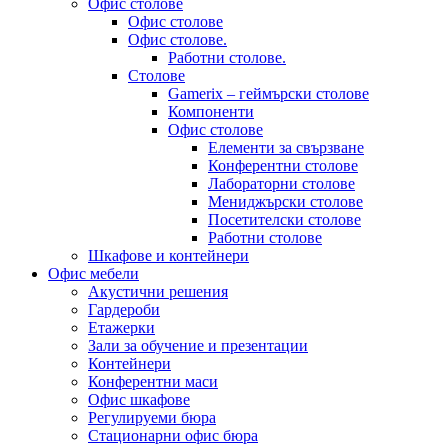
Офис столове
Офис столове
Офис столове.
Работни столове.
Столове
Gamerix – геймърски столове
Компоненти
Офис столове
Елементи за свързване
Конферентни столове
Лабораторни столове
Мениджърски столове
Посетителски столове
Работни столове
Шкафове и контейнери
Офис мебели
Акустични решения
Гардероби
Етажерки
Зали за обучение и презентации
Контейнери
Конферентни маси
Офис шкафове
Регулируеми бюра
Стационарни офис бюра