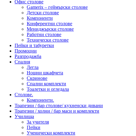
Офис столове
Gamerix – геймърски столове
Детски столове
Компоненти
Конферентни столове
Мениджърски столове
Работни столове
Технически столове
Пейки и табуретки
Промоции
Разпродажба
Спалня
Легла
Нощни шкафчета
Скринове
Спални комплекти
Тоалетки и огледала
Столове.
Компоненти.
Трапезни / бар столове/ кухненски дивани
Трапезни / холни / бар маси и комплекти
Училища
За учителя
Пейки
Ученически комплекти