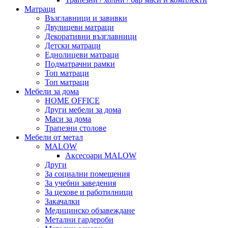
Матраци
Възглавници и завивки
Двулицеви матраци
Декоративни възглавници
Детски матраци
Еднолицеви матраци
Подматрачни рамки
Топ матраци
Топ матраци
Мебели за дома
HOME OFFICE
Други мебели за дома
Маси за дома
Трапезни столове
Мебели от метал
MALOW
Аксесоари MALOW
Други
За социални помещения
За учебни заведения
За цехове и работилници
Закачалки
Медицинско обзавеждане
Метални гардероби