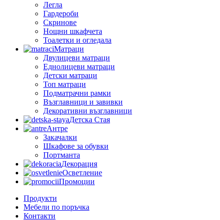
Легла
Гардероби
Скринове
Нощни шкафчета
Тоалетки и огледала
Матраци
Двулицеви матраци
Еднолицеви матраци
Детски матраци
Топ матраци
Подматрачни рамки
Възглавници и завивки
Декоративни възглавници
Детска Стая
Антре
Закачалки
Шкафове за обувки
Портманта
Декорация
Осветление
Промоции
Продукти
Мебели по поръчка
Контакти