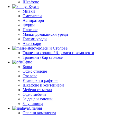
Шкафове
Кухня
Мивки
Смесители
Аспиратори
Фурни
Плотове
Малки домакински уреди
Големи уреди
Аксесоари
Маси и Столове
Трапезни / холни / бар маси и комплекти
Трапезни / бар столове
Офис
Бюра
Офис столове
Столове
Етажерки и рафтове
Шкафове и контейнери
Мебели от метал
Офис мебели
За деца и юноши
За училища
Спалня
Спални комплекти