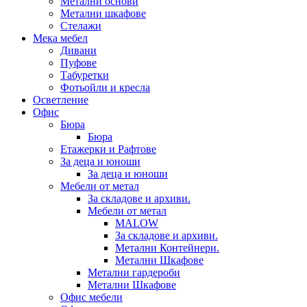
Метални основи
Метални шкафове
Стелажи
Мека мебел
Дивани
Пуфове
Табуретки
Фотьойли и кресла
Осветление
Офис
Бюра
Бюра
Етажерки и Рафтове
За деца и юноши
За деца и юноши
Мебели от метал
За складове и архиви.
Мебели от метал
MALOW
За складове и архиви.
Метални Контейнери.
Метални Шкафове
Метални гардероби
Метални Шкафове
Офис мебели