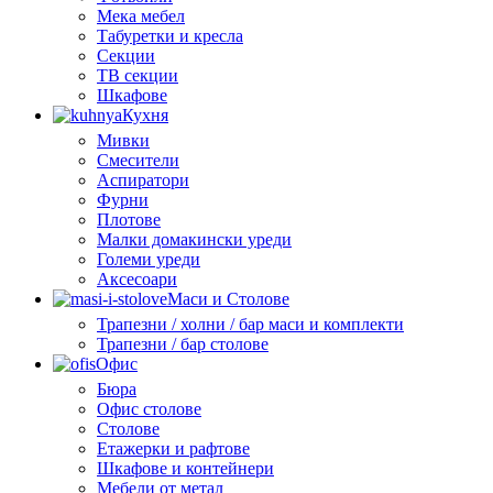
Мека мебел
Табуретки и кресла
Секции
ТВ секции
Шкафове
Кухня
Мивки
Смесители
Аспиратори
Фурни
Плотове
Малки домакински уреди
Големи уреди
Аксесоари
Маси и Столове
Трапезни / холни / бар маси и комплекти
Трапезни / бар столове
Офис
Бюра
Офис столове
Столове
Етажерки и рафтове
Шкафове и контейнери
Мебели от метал