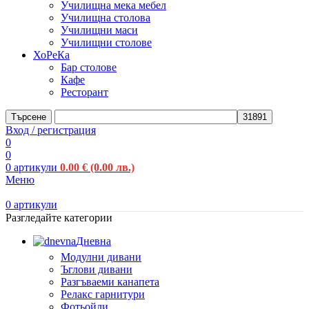
Училищна мека мебел
Училищна столова
Училищни маси
Училищни столове
ХоРеКа
Бар столове
Кафе
Ресторант
Търсене
Вход / регистрация
0
0
0
артикули
0.00
€
(0.00 лв.)
Меню
0
артикули
Разгледайте категории
Дневна
Модулни дивани
Ъглови дивани
Разгъваеми канапета
Релакс гарнитури
Фотьойли