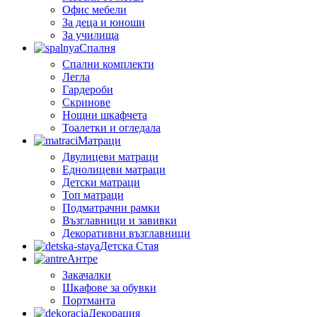
Офис мебели
За деца и юноши
За училища
Спалня
Спални комплекти
Легла
Гардероби
Скринове
Нощни шкафчета
Тоалетки и огледала
Матраци
Двулицеви матраци
Еднолицеви матраци
Детски матраци
Топ матраци
Подматрачни рамки
Възглавници и завивки
Декоративни възглавници
Детска Стая
Антре
Закачалки
Шкафове за обувки
Портманта
Декорация