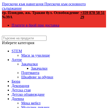
Прескочи към навигация
Прескочи към основното
съдържание
гр. Пловдив, жк. Тракия бул. Освобождение
+359 878 58 51
№39А
29
Платете в брой при доставка
Изберете категория
STEM
Маси за училище
Антре
Закачалки
Закачалки
Портманта
Шкафове за обувки
Бюра
Декорация
Детска стая
Детско обзавеждане
Дневна
Мека мебел
Модулни дивани