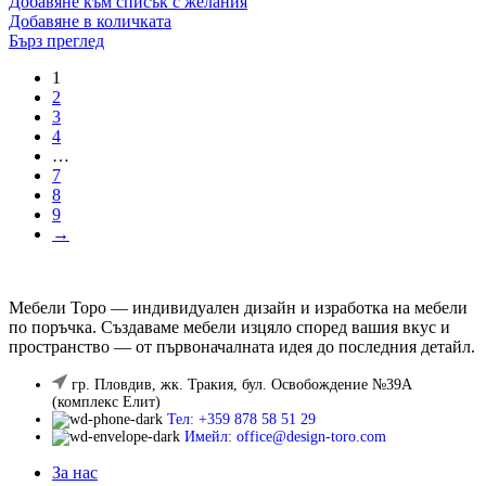
Добавяне към списък с желания
Добавяне в количката
Бърз преглед
1
2
3
4
…
7
8
9
→
Мебели Торо — индивидуален дизайн и изработка на мебели
по поръчка. Създаваме мебели изцяло според вашия вкус и
пространство — от първоначалната идея до последния детайл.
гр. Пловдив, жк. Тракия, бул. Освобождение №39А
(комплекс Елит)
Тел: +359 878 58 51 29
Имейл: office@design-toro.com
За нас