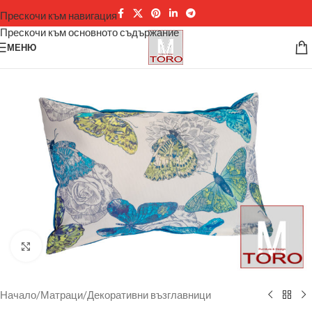
Прескочи към навигация
Прескочи към основното съдържание
МЕНЮ
Щракнете за уголемяване
Начало
/
Матраци
/
Декоративни възглавници