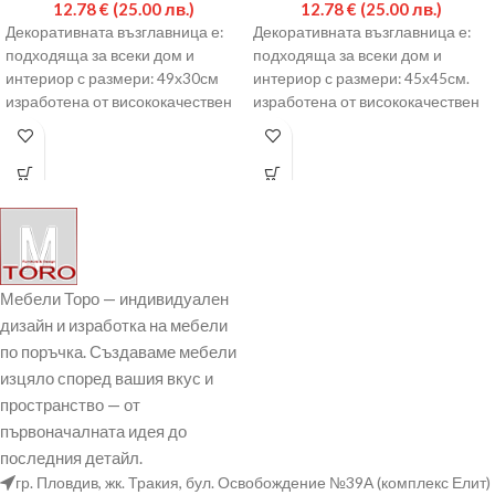
12.78
€
(25.00 лв.)
12.78
€
(25.00 лв.)
Декоративната възглавница е:
Декоративната възглавница е:
подходяща за всеки дом и
подходяща за всеки дом и
интериор с размери: 49х30см
интериор с размери: 45х45см.
изработена от висококачествен
изработена от висококачествен
текстил има цип и лесно
текстил има цип и лесно
Мебели Торо — индивидуален
дизайн и изработка на мебели
по поръчка. Създаваме мебели
изцяло според вашия вкус и
пространство — от
първоначалната идея до
последния детайл.
гр. Пловдив, жк. Тракия, бул. Освобождение №39А (комплекс Елит)