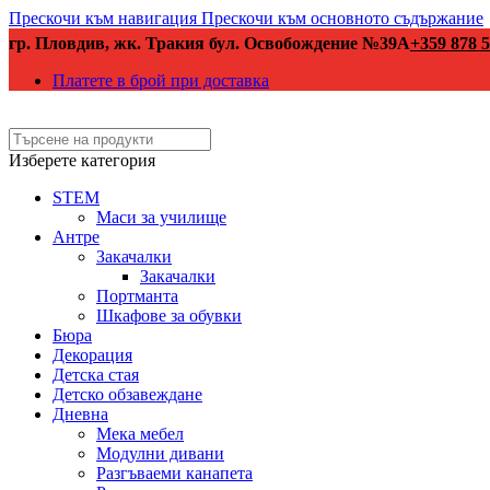
Прескочи към навигация
Прескочи към основното съдържание
гр. Пловдив, жк. Тракия бул. Освобождение №39А
+359 878 5
Платете в брой при доставка
Изберете категория
STEM
Маси за училище
Антре
Закачалки
Закачалки
Портманта
Шкафове за обувки
Бюра
Декорация
Детска стая
Детско обзавеждане
Дневна
Мека мебел
Модулни дивани
Разгъваеми канапета