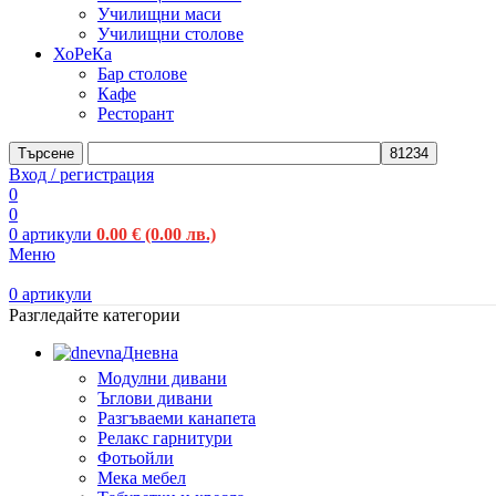
Училищни маси
Училищни столове
ХоРеКа
Бар столове
Кафе
Ресторант
Търсене
Вход / регистрация
0
0
0
артикули
0.00
€
(0.00 лв.)
Меню
0
артикули
Разгледайте категории
Дневна
Модулни дивани
Ъглови дивани
Разгъваеми канапета
Релакс гарнитури
Фотьойли
Мека мебел