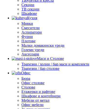
Табуретки и кресла
Секции
ТВ секции
Шкафове
Кухня
Мивки
Смесители
Аспиратори
Фурни
Плотове
Малки домакински уреди
Големи уреди
Аксесоари
Маси и Столове
Трапезни / холни / бар маси и комплекти
Трапезни / бар столове
Офис
Бюра
Офис столове
Столове
Етажерки и рафтове
Шкафове и контейнери
Мебели от метал
Офис мебели