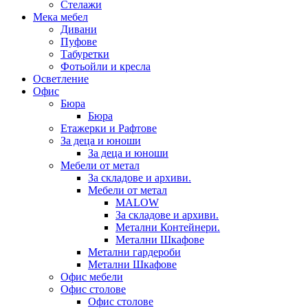
Стелажи
Мека мебел
Дивани
Пуфове
Табуретки
Фотьойли и кресла
Осветление
Офис
Бюра
Бюра
Етажерки и Рафтове
За деца и юноши
За деца и юноши
Мебели от метал
За складове и архиви.
Мебели от метал
MALOW
За складове и архиви.
Метални Контейнери.
Метални Шкафове
Метални гардероби
Метални Шкафове
Офис мебели
Офис столове
Офис столове