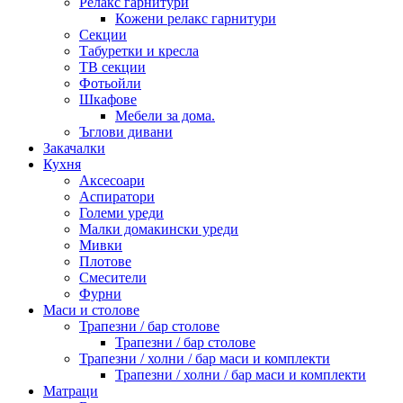
Релакс гарнитури
Кожени релакс гарнитури
Секции
Табуретки и кресла
ТВ секции
Фотьойли
Шкафове
Мебели за дома.
Ъглови дивани
Закачалки
Кухня
Аксесоари
Аспиратори
Големи уреди
Малки домакински уреди
Мивки
Плотове
Смесители
Фурни
Маси и столове
Трапезни / бар столове
Трапезни / бар столове
Трапезни / холни / бар маси и комплекти
Трапезни / холни / бар маси и комплекти
Матраци