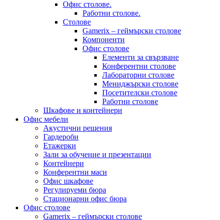
Офис столове.
Работни столове.
Столове
Gamerix – геймърски столове
Компоненти
Офис столове
Елементи за свързване
Конферентни столове
Лабораторни столове
Мениджърски столове
Посетителски столове
Работни столове
Шкафове и контейнери
Офис мебели
Акустични решения
Гардероби
Етажерки
Зали за обучение и презентации
Контейнери
Конферентни маси
Офис шкафове
Регулируеми бюра
Стационарни офис бюра
Офис столове
Gamerix – геймърски столове