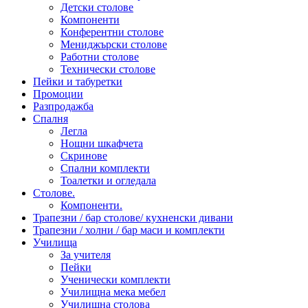
Детски столове
Компоненти
Конферентни столове
Мениджърски столове
Работни столове
Технически столове
Пейки и табуретки
Промоции
Разпродажба
Спалня
Легла
Нощни шкафчета
Скринове
Спални комплекти
Тоалетки и огледала
Столове.
Компоненти.
Трапезни / бар столове/ кухненски дивани
Трапезни / холни / бар маси и комплекти
Училища
За учителя
Пейки
Ученически комплекти
Училищна мека мебел
Училищна столова