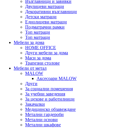
Възглавници и завивки
Двулицеви матраци
Декоративни възглавници
Детски матраци
Еднолицеви матраци
Подматрачни рамки
Топ матраци
Топ матраци
Мебели за дома
HOME OFFICE
Други мебели за дома
Маси за дома
Трапезни столове
Мебели от метал
MALOW
Аксесоари MALOW
Други
За социални помещения
За учебни заведения
За цехове и работилници
Закачалки
Медицинско обзавеждане
Метални гардероби
Метални основи
Метални шкафове