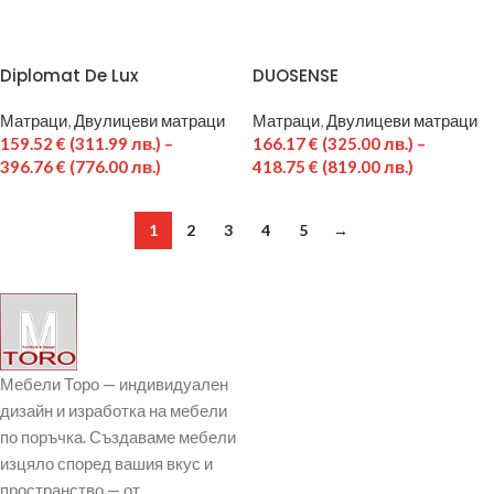
Diplomat De Lux
DUOSENSE
Матраци
,
Двулицеви матраци
Матраци
,
Двулицеви матраци
159.52
€
(311.99 лв.)
–
166.17
€
(325.00 лв.)
–
396.76
€
(776.00 лв.)
418.75
€
(819.00 лв.)
1
2
3
4
5
→
Мебели Торо — индивидуален
дизайн и изработка на мебели
по поръчка. Създаваме мебели
изцяло според вашия вкус и
пространство — от