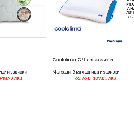
ИЗЧ
РП
А Н
ЛИЧ
ОС
Coolclima GEL ергономична
ци и завивки
Матраци
,
Възглавници и завивки
(48.99 лв.)
65.96
€
(129.01 лв.)