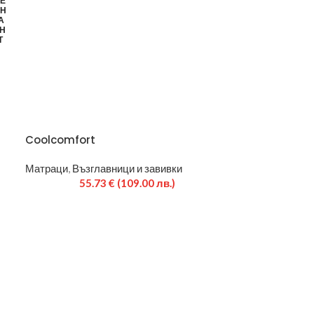
Е
АН
А
Н
Т
Coolcomfort
Матраци
,
Възглавници и завивки
55.73
€
(109.00 лв.)