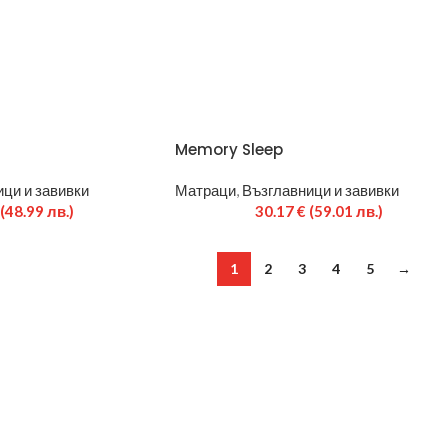
Memory Sleep
ци и завивки
Матраци
,
Възглавници и завивки
(48.99 лв.)
30.17
€
(59.01 лв.)
1
2
3
4
5
→