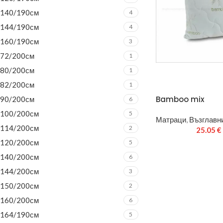
140/190см
4
144/190см
4
160/190см
3
72/200см
1
80/200см
1
82/200см
1
Bamboo mix
90/200см
6
100/200см
5
Матраци
,
Възглавни
114/200см
2
25.05
€
120/200см
5
140/200см
6
144/200см
3
150/200см
2
160/200см
6
164/190см
5