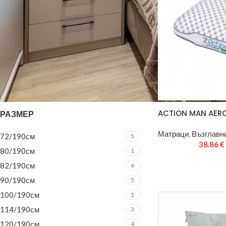
ФИЛТЪР
ACTION MAN AER
РАЗМЕР
Матраци
,
Възглавни
72/190см
5
38.86
€
80/190см
1
82/190см
6
90/190см
5
100/190см
1
114/190см
3
120/190см
4