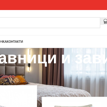
В
ЪЧКА
КОНТАКТИ
авници и зав
ъзглавници и завивки
Покажи
9
12