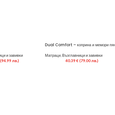
Dual Comfort – коприна и мемори пя
ци и завивки
Матраци
,
Възглавници и завивки
(94.99 лв.)
40.39
€
(79.00 лв.)