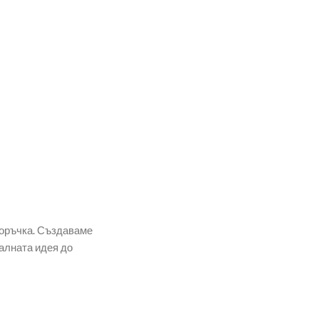
поръчка. Създаваме
алната идея до