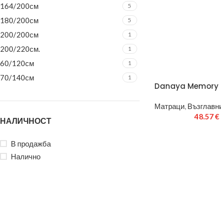
164/200см
5
180/200см
5
200/200см
1
200/220см.
1
60/120см
1
70/140см
1
Danaya Memory
Матраци
,
Възглавни
48.57
€
НАЛИЧНОСТ
В продажба
Налично