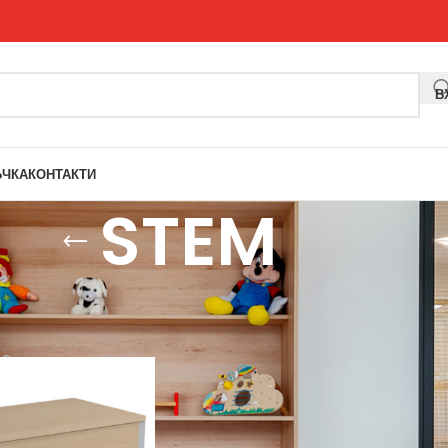
В
ЪЧКА
КОНТАКТИ
STEM
Покажи
9
12