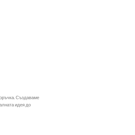
поръчка. Създаваме
алната идея до