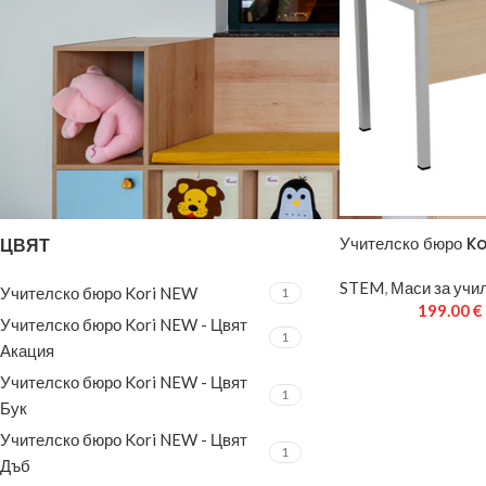
ФИЛТЪР
Учителско бюро K
ЦВЯТ
STEM
,
Маси за учи
Учителско бюро Kori NEW
1
199.00
€
Учителско бюро Kori NEW - Цвят
1
Акация
Учителско бюро Kori NEW - Цвят
1
Бук
Учителско бюро Kori NEW - Цвят
1
Дъб