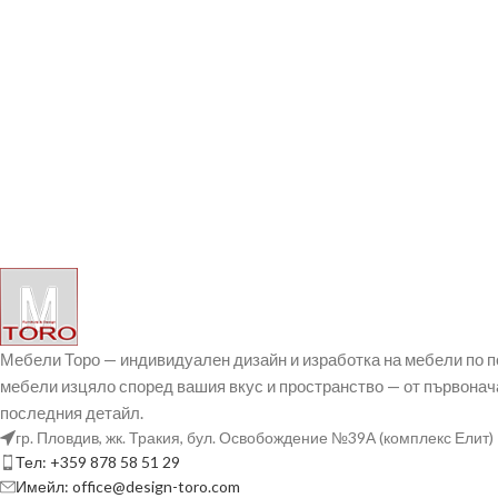
Мебели Торо — индивидуален дизайн и изработка на мебели по 
мебели изцяло според вашия вкус и пространство — от първонач
последния детайл.
гр. Пловдив, жк. Тракия, бул. Освобождение №39А (комплекс Елит)
Тел: +359 878 58 51 29
Имейл: office@design-toro.com