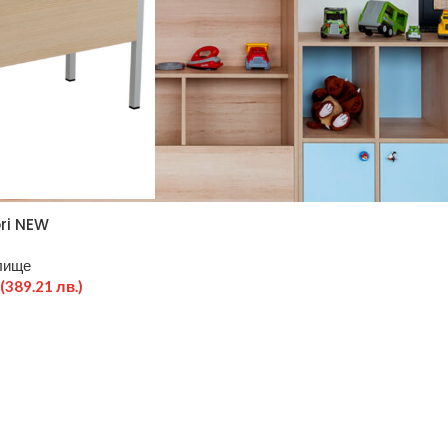
ori NEW
лище
(389.21 лв.)