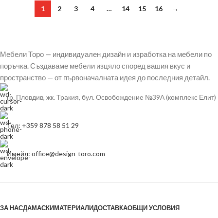
1
2
3
4
…
14
15
16
→
Мебели Торо — индивидуален дизайн и изработка на мебели по
поръчка. Създаваме мебели изцяло според вашия вкус и
пространство — от първоначалната идея до последния детайл.
гр. Пловдив, жк. Тракия, бул. Освобождение №39А (комплекс Елит)
Тел: +359 878 58 51 29
Имейл: office@design-toro.com
ЗА НАС
ДАМАСКИ
МАТЕРИАЛИ
ДОСТАВКА
ОБЩИ УСЛОВИЯ