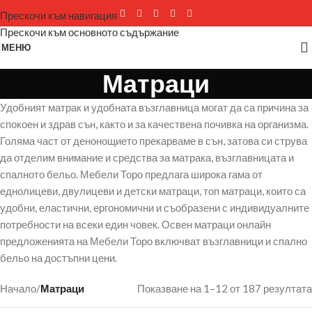
Прескочи към навигация
Прескочи към основното съдържание
МЕНЮ
Матраци
Удобният матрак и удобната възглавница могат да са причина за
спокоен и здрав сън, както и за качествена почивка на организма.
Голяма част от денонощието прекарваме в сън, затова си струва
да отделим внимание и средства за матрака, възглавницата и
спалното бельо. Мебели Торо предлага широка гама от
еднолицеви, двулицеви и детски матраци, топ матраци, които са
удобни, еластични, ергономични и съобразени с индивидуалните
потребности на всеки един човек. Освен матраци онлайн
предложенията на Мебели Торо включват възглавници и спално
бельо на достъпни цени.
Начало
/
Матраци
Показване на 1–12 от 187 резултата