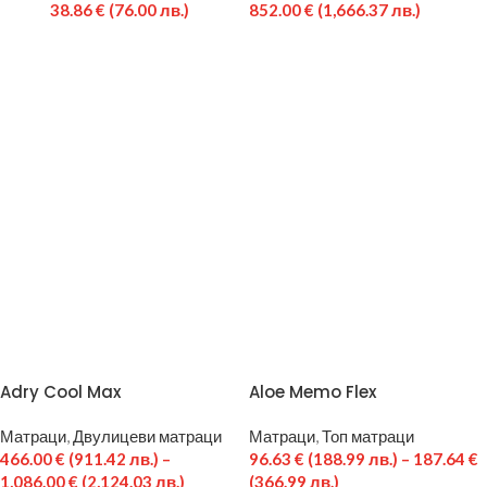
38.86
€
(76.00 лв.)
852.00
€
(1,666.37 лв.)
Adry Cool Max
Aloe Memo Flex
Матраци
,
Двулицеви матраци
Матраци
,
Топ матраци
466.00
€
(911.42 лв.)
–
96.63
€
(188.99 лв.)
–
187.64
€
1,086.00
€
(2,124.03 лв.)
(366.99 лв.)