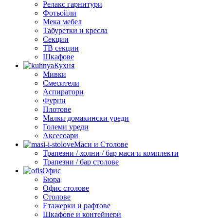
Релакс гарнитури
Фотьойли
Мека мебел
Табуретки и кресла
Секции
ТВ секции
Шкафове
Кухня
Мивки
Смесители
Аспиратори
Фурни
Плотове
Малки домакински уреди
Големи уреди
Аксесоари
Маси и Столове
Трапезни / холни / бар маси и комплекти
Трапезни / бар столове
Офис
Бюра
Офис столове
Столове
Етажерки и рафтове
Шкафове и контейнери