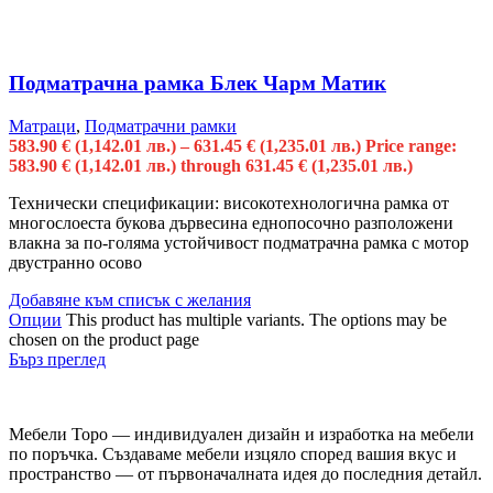
Подматрачна рамка Блек Чарм Матик
Матраци
,
Подматрачни рамки
583.90
€
(1,142.01 лв.)
–
631.45
€
(1,235.01 лв.)
Price range:
583.90 € (1,142.01 лв.) through 631.45 € (1,235.01 лв.)
Технически спецификации: високотехнологична рамка от
многослоеста букова дървесина еднопосочно разположени
влакна за по-голяма устойчивост подматрачна рамка с мотор
двустранно осово
Добавяне към списък с желания
Опции
This product has multiple variants. The options may be
chosen on the product page
Бърз преглед
Мебели Торо — индивидуален дизайн и изработка на мебели
по поръчка. Създаваме мебели изцяло според вашия вкус и
пространство — от първоначалната идея до последния детайл.