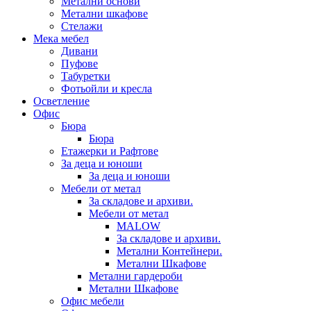
Метални основи
Метални шкафове
Стелажи
Мека мебел
Дивани
Пуфове
Табуретки
Фотьойли и кресла
Осветление
Офис
Бюра
Бюра
Етажерки и Рафтове
За деца и юноши
За деца и юноши
Мебели от метал
За складове и архиви.
Мебели от метал
MALOW
За складове и архиви.
Метални Контейнери.
Метални Шкафове
Метални гардероби
Метални Шкафове
Офис мебели