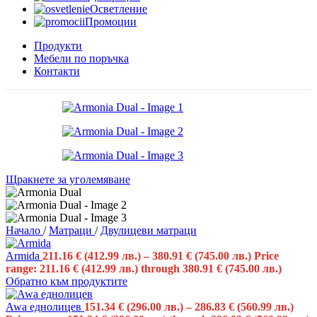
Осветление
Промоции
Продукти
Мебели по поръчка
Контакти
Щракнете за уголемяване
Начало
/
Матраци
/
Двулицеви матраци
Armida
211.16
€
(412.99 лв.)
–
380.91
€
(745.00 лв.)
Price
range: 211.16 € (412.99 лв.) through 380.91 € (745.00 лв.)
Обратно към продуктите
Awa еднолицев
151.34
€
(296.00 лв.)
–
286.83
€
(560.99 лв.)