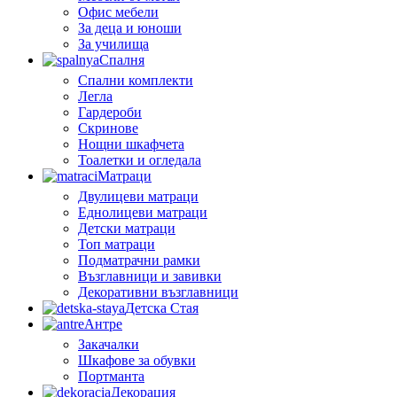
Офис мебели
За деца и юноши
За училища
Спалня
Спални комплекти
Легла
Гардероби
Скринове
Нощни шкафчета
Тоалетки и огледала
Матраци
Двулицеви матраци
Еднолицеви матраци
Детски матраци
Топ матраци
Подматрачни рамки
Възглавници и завивки
Декоративни възглавници
Детска Стая
Антре
Закачалки
Шкафове за обувки
Портманта
Декорация