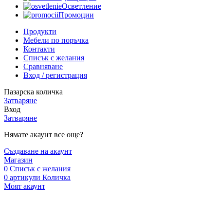
Осветление
Промоции
Продукти
Мебели по поръчка
Контакти
Списък с желания
Сравняване
Вход / регистрация
Пазарска количка
Затваряне
Вход
Затваряне
Нямате акаунт все още?
Създаване на акаунт
Магазин
0
Списък с желания
0
артикули
Количка
Моят акаунт