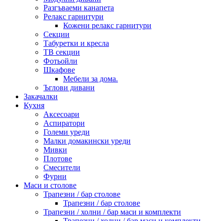
Разгъваеми канапета
Релакс гарнитури
Кожени релакс гарнитури
Секции
Табуретки и кресла
ТВ секции
Фотьойли
Шкафове
Мебели за дома.
Ъглови дивани
Закачалки
Кухня
Аксесоари
Аспиратори
Големи уреди
Малки домакински уреди
Мивки
Плотове
Смесители
Фурни
Маси и столове
Трапезни / бар столове
Трапезни / бар столове
Трапезни / холни / бар маси и комплекти
Трапезни / холни / бар маси и комплекти