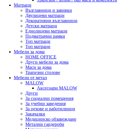
Матраци
Възглавници и завивки
Двулицеви матраци
Декоративни възглавници
Детски матраци
Еднолицеви матраци
Подматрачни рамки
Топ матраци
Топ матраци
Мебели за дома
HOME OFFICE
Други мебели за дома
Маси за дома
Трапезни столове
Мебели от метал
MALOW
Аксесоари MALOW
Други
За социални помещения
За учебни заведения
За цехове и работилници
Закачалки
Медицинско обзавеждане
Метални гардероби