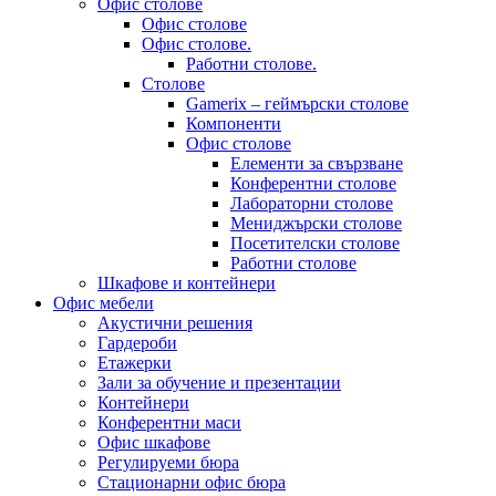
Офис столове
Офис столове
Офис столове.
Работни столове.
Столове
Gamerix – геймърски столове
Компоненти
Офис столове
Елементи за свързване
Конферентни столове
Лабораторни столове
Мениджърски столове
Посетителски столове
Работни столове
Шкафове и контейнери
Офис мебели
Акустични решения
Гардероби
Етажерки
Зали за обучение и презентации
Контейнери
Конферентни маси
Офис шкафове
Регулируеми бюра
Стационарни офис бюра