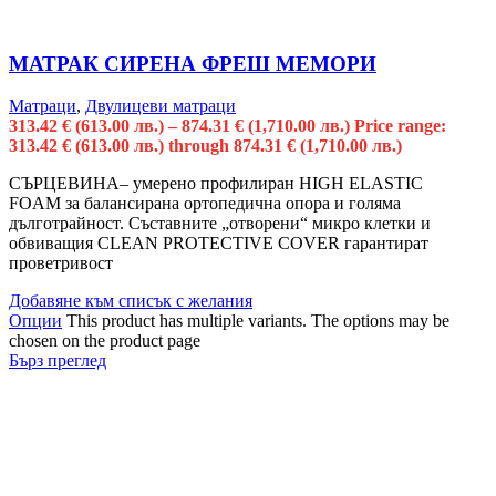
МАТРАК СИРЕНА ФРЕШ МЕМОРИ
Матраци
,
Двулицеви матраци
313.42
€
(613.00 лв.)
–
874.31
€
(1,710.00 лв.)
Price range:
313.42 € (613.00 лв.) through 874.31 € (1,710.00 лв.)
СЪРЦЕВИНА– умерено профилиран HIGH ELASTIC
FOAM за балансирана ортопедична опора и голяма
дълготрайност. Съставните „отворени“ микро клетки и
обвиващия CLEAN PROTECTIVE COVER гарантират
проветривост
Добавяне към списък с желания
Опции
This product has multiple variants. The options may be
chosen on the product page
Бърз преглед