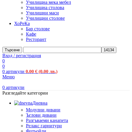
Училищна мека мебел
Училищна столова
Училищни маси
Училищни столове
ХоРеКа
Бар столове
Кафе
Ресторант
Търсене
Вход / регистрация
0
0
0
артикули
0.00
€
(0.00 лв.)
Меню
0
артикули
Разгледайте категории
Дневна
Модулни дивани
Ъглови дивани
Разгъваеми канапета
Релакс гарнитури
Фотьойли