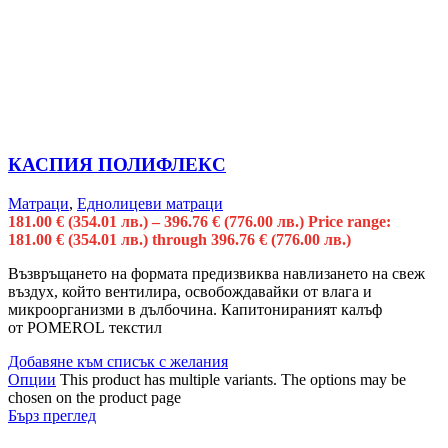
КАСПИЯ ПОЛИФЛЕКС
Матраци
,
Еднолицеви матраци
181.00
€
(354.01 лв.)
–
396.76
€
(776.00 лв.)
Price range:
181.00 € (354.01 лв.) through 396.76 € (776.00 лв.)
Възвръщането на формата предизвиква навлизането на свеж
въздух, който вентилира, освобождавайки от влага и
микроорганизми в дълбочина. Капитонираният калъф
от POMEROL текстил
Добавяне към списък с желания
Опции
This product has multiple variants. The options may be
chosen on the product page
Бърз преглед