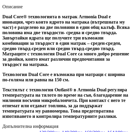
Описание
Dual Core® технологията в матрак Armonia Dual е
иновация, чрез която ядрото на матрака (вътрешната му
част) е разделено на две половини в един общ калъф. Всяка
половина има две твърдости- средна и средно твърда.
Завъртайки ядрата ще получите три възможни
комбинации за твърдост в един матрак – среден-среден,
средно твърд-среден или средно твърд-средно твърд.
Матраците с технология Dual Core са много добро решение
за двойки, които имат различни предпочитания за
твърдост на матрака.
Технология Dual Core е възможна при матраци с ширина
по-голяма или равна на 150 см.
Текстилът с технология Outlast® в Armonia Dual регулира
температурата на тялото по време на сън, благодарение на
милиони восъчни микробалончета. При контакт с него те
отнемат или отдават топлина, за да поддържат
температурата му равномерна. Това предотвратява
изпотяването и контролира температурните разлики.
Допълнителна информация