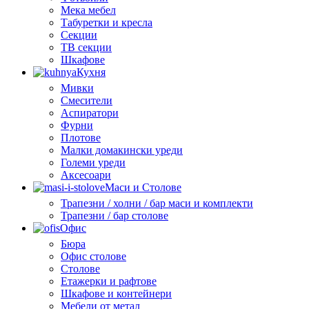
Мека мебел
Табуретки и кресла
Секции
ТВ секции
Шкафове
Кухня
Мивки
Смесители
Аспиратори
Фурни
Плотове
Малки домакински уреди
Големи уреди
Аксесоари
Маси и Столове
Трапезни / холни / бар маси и комплекти
Трапезни / бар столове
Офис
Бюра
Офис столове
Столове
Етажерки и рафтове
Шкафове и контейнери
Мебели от метал