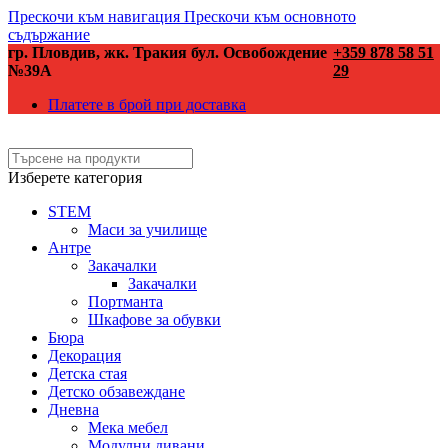
Прескочи към навигация
Прескочи към основното
съдържание
гр. Пловдив, жк. Тракия бул. Освобождение
+359 878 58 51
№39А
29
Платете в брой при доставка
Изберете категория
STEM
Маси за училище
Антре
Закачалки
Закачалки
Портманта
Шкафове за обувки
Бюра
Декорация
Детска стая
Детско обзавеждане
Дневна
Мека мебел
Модулни дивани