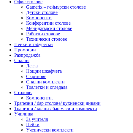
Офис столове
Gamerix – геймърски столове
Детски столове
Компоненти
Конферентни столове
Мениджърски столове
Работни столове
Технически столове
Пейки и табуретки
Промоции
Разпродажба
Спалня
Легла
Нощни шкафчета
Скринове
Спални комплекти
Тоалетки и огледала
Столове.
Компоненти.
Трапезни / бар столове/ кухненски дивани
Трапезни / холни / бар маси и комплекти
Училища
За учителя
Пейки
Ученически комплекти