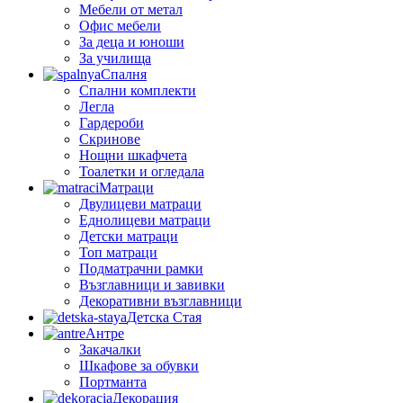
Мебели от метал
Офис мебели
За деца и юноши
За училища
Спалня
Спални комплекти
Легла
Гардероби
Скринове
Нощни шкафчета
Тоалетки и огледала
Матраци
Двулицеви матраци
Еднолицеви матраци
Детски матраци
Топ матраци
Подматрачни рамки
Възглавници и завивки
Декоративни възглавници
Детска Стая
Антре
Закачалки
Шкафове за обувки
Портманта
Декорация