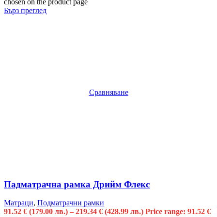
chosen on the product page
Бърз преглед
Сравняване
Падматрачна рамка Дрийм Флекс
Матраци
,
Подматрачни рамки
91.52
€
(179.00 лв.)
–
219.34
€
(428.99 лв.)
Price range: 91.52 €