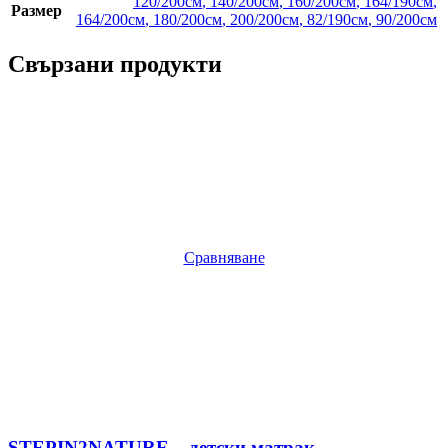
120/200см
,
140/200см
,
160/200см
,
164/190см
,
Размер
164/200см
,
180/200см
,
200/200см
,
82/190см
,
90/200см
Свързани продукти
Сравняване
STEPIN2NATURE – детски матрак