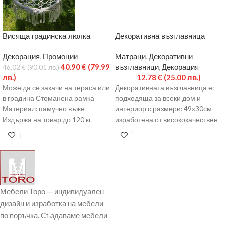
Висяща градинска люлка
Декоративна възглавница
Декорация
,
Промоции
Матраци
,
Декоративни
40.90
€
(79.99
възглавници
,
Декорация
46.02
€
(90.01 лв.)
лв.)
12.78
€
(25.00 лв.)
Може да се закачи на тераса или
Декоративната възглавница е:
в градина Стоманена рамка
подходяща за всеки дом и
Материал: памучно въже
интериор с размери: 49х30см
Издържа на товар до 120 кг
изработена от висококачествен
текстил има цип и лесно
Мебели Торо — индивидуален
дизайн и изработка на мебели
по поръчка. Създаваме мебели