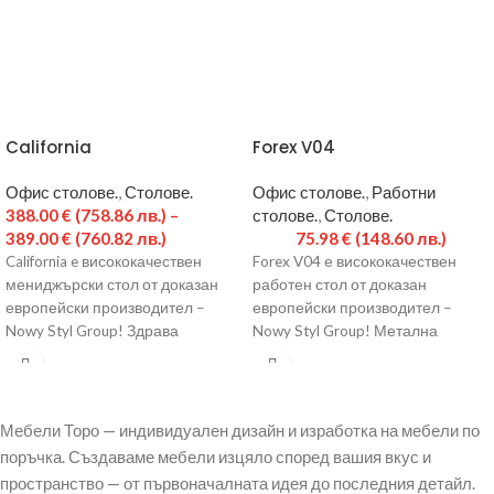
California
Forex V04
Офис столове.
,
Столове.
Офис столове.
,
Работни
388.00
€
(758.86 лв.)
–
столове.
,
Столове.
389.00
€
(760.82 лв.)
75.98
€
(148.60 лв.)
California e висококачествен
Forex V04 е висококачествен
мениджърски стол от доказан
работен стол от доказан
европейски производител –
европейски производител –
Nowy Styl Group! Здрава
Nowy Styl Group! Метална
метална основа от полиран
основа с декоративни капаци.
алъминий. Газов
Газов
Мебели Торо — индивидуален дизайн и изработка на мебели по
поръчка. Създаваме мебели изцяло според вашия вкус и
пространство — от първоначалната идея до последния детайл.