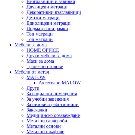
Възглавници и завивки
Двулицеви матраци
Декоративни възглавници
Детски матраци
Еднолицеви матраци
Подматрачни рамки
Топ матраци
Топ матраци
Мебели за дома
HOME OFFICE
Други мебели за дома
Маси за дома
Трапезни столове
Мебели от метал
MALOW
Аксесоари MALOW
Други
За социални помещения
За учебни заведения
За цехове и работилници
Закачалки
Медицинско обзавеждане
Метални гардероби
Метални основи
Метални шкафове