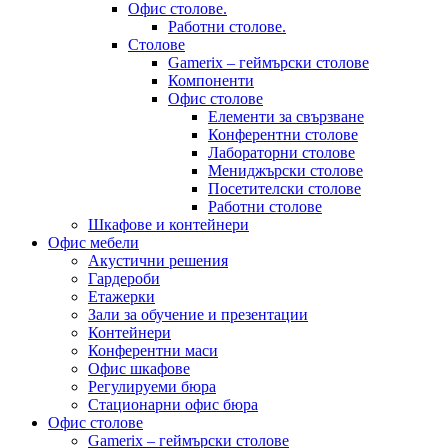
Офис столове.
Работни столове.
Столове
Gamerix – геймърски столове
Компоненти
Офис столове
Елементи за свързване
Конферентни столове
Лабораторни столове
Мениджърски столове
Посетителски столове
Работни столове
Шкафове и контейнери
Офис мебели
Акустични решения
Гардероби
Етажерки
Зали за обучение и презентации
Контейнери
Конферентни маси
Офис шкафове
Регулируеми бюра
Стационарни офис бюра
Офис столове
Gamerix – геймърски столове