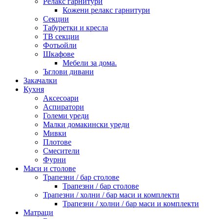
Релакс гарнитури
Кожени релакс гарнитури
Секции
Табуретки и кресла
ТВ секции
Фотьойли
Шкафове
Мебели за дома.
Ъглови дивани
Закачалки
Кухня
Аксесоари
Аспиратори
Големи уреди
Малки домакински уреди
Мивки
Плотове
Смесители
Фурни
Маси и столове
Трапезни / бар столове
Трапезни / бар столове
Трапезни / холни / бар маси и комплекти
Трапезни / холни / бар маси и комплекти
Матраци