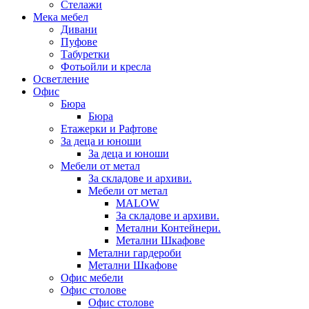
Стелажи
Мека мебел
Дивани
Пуфове
Табуретки
Фотьойли и кресла
Осветление
Офис
Бюра
Бюра
Етажерки и Рафтове
За деца и юноши
За деца и юноши
Мебели от метал
За складове и архиви.
Мебели от метал
MALOW
За складове и архиви.
Метални Контейнери.
Метални Шкафове
Метални гардероби
Метални Шкафове
Офис мебели
Офис столове
Офис столове