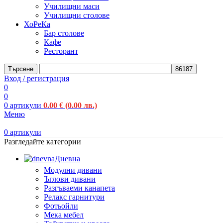
Училищни маси
Училищни столове
ХоРеКа
Бар столове
Кафе
Ресторант
Търсене
Вход / регистрация
0
0
0
артикули
0.00
€
(0.00 лв.)
Меню
0
артикули
Разгледайте категории
Дневна
Модулни дивани
Ъглови дивани
Разгъваеми канапета
Релакс гарнитури
Фотьойли
Мека мебел