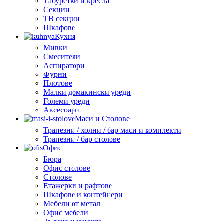
Табуретки и кресла
Секции
ТВ секции
Шкафове
Кухня
Мивки
Смесители
Аспиратори
Фурни
Плотове
Малки домакински уреди
Големи уреди
Аксесоари
Маси и Столове
Трапезни / холни / бар маси и комплекти
Трапезни / бар столове
Офис
Бюра
Офис столове
Столове
Етажерки и рафтове
Шкафове и контейнери
Мебели от метал
Офис мебели