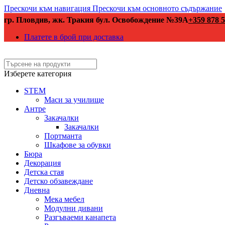
Прескочи към навигация
Прескочи към основното съдържание
гр. Пловдив, жк. Тракия бул. Освобождение №39А
+359 878 5
Платете в брой при доставка
Изберете категория
STEM
Маси за училище
Антре
Закачалки
Закачалки
Портманта
Шкафове за обувки
Бюра
Декорация
Детска стая
Детско обзавеждане
Дневна
Мека мебел
Модулни дивани
Разгъваеми канапета