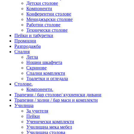
Детски столове
Компоненти
Конферентни столове
Мениджърски столове
Работни столове
Технически столове
Пейки и табуретки
Промоции
Разпродажба
Спалня
Легла
Нощни шкафчета
Скринове
Спални комплекти
Тоалетки и огледала
Столове.
Компоненти.
Трапезни / бар столове/ кухненски дивани
Трапезни / холни / бар маси и комплекти
Училища
За учителя
Пейки
Ученически комплекти
Училищна мека мебел
Училищна столова