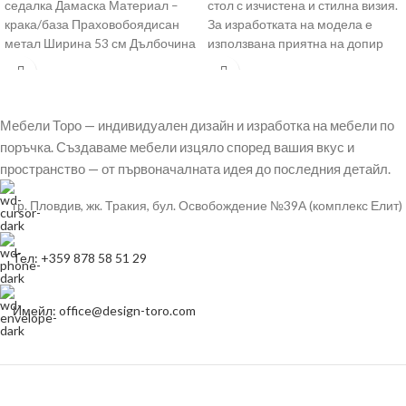
седалка Дамаска Материал –
стол с изчистена и стилна визия.
крака/база Праховобоядисан
За изработката на модела е
метал Ширина 53 см Дълбочина
използвана приятна на допир
54 см Височина
дамаска и
Мебели Торо — индивидуален дизайн и изработка на мебели по
поръчка. Създаваме мебели изцяло според вашия вкус и
пространство — от първоначалната идея до последния детайл.
гр. Пловдив, жк. Тракия, бул. Освобождение №39А (комплекс Елит)
Тел: +359 878 58 51 29
Имейл: office@design-toro.com