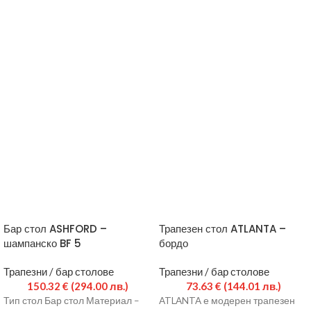
Бар стол ASHFORD –
Трапезен стол ATLANTA –
шампанско BF 5
бордо
Трапезни / бар столове
Трапезни / бар столове
150.32
€
(294.00 лв.)
73.63
€
(144.01 лв.)
Тип стол Бар стол Материал –
ATLANTA е модерен трапезен