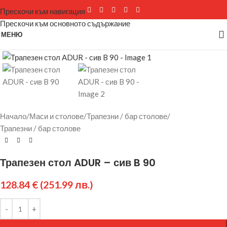
Прескочи към навигация
Прескочи към основното съдържание
МЕНЮ
Щракнете за уголемяване
Начало
/
Маси и столове
/
Трапезни / бар столове
/
Трапезни / бар столове
Трапезен стол ADUR – сив B 90
128.84
€
(251.99 лв.)