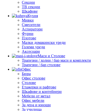
Секции
ТВ секции
Шкафове
Кухня
Мивки
Смесители
Аспиратори
Фурни
Плотове
Малки домакински уреди
Големи уреди
Аксесоари
Маси и Столове
Трапезни / холни / бар маси и комплекти
Трапезни / бар столове
Офис
Бюра
Офис столове
Столове
Етажерки и рафтове
Шкафове и контейнери
Мебели от метал
Офис мебели
За деца и юноши
За училища