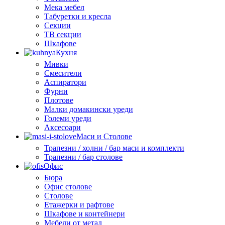
Мека мебел
Табуретки и кресла
Секции
ТВ секции
Шкафове
Кухня
Мивки
Смесители
Аспиратори
Фурни
Плотове
Малки домакински уреди
Големи уреди
Аксесоари
Маси и Столове
Трапезни / холни / бар маси и комплекти
Трапезни / бар столове
Офис
Бюра
Офис столове
Столове
Етажерки и рафтове
Шкафове и контейнери
Мебели от метал