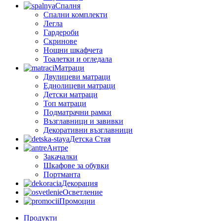
Спалня
Спални комплекти
Легла
Гардероби
Скринове
Нощни шкафчета
Тоалетки и огледала
Матраци
Двулицеви матраци
Еднолицеви матраци
Детски матраци
Топ матраци
Подматрачни рамки
Възглавници и завивки
Декоративни възглавници
Детска Стая
Антре
Закачалки
Шкафове за обувки
Портманта
Декорация
Осветление
Промоции
Продукти