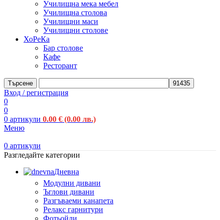
Училищна мека мебел
Училищна столова
Училищни маси
Училищни столове
ХоРеКа
Бар столове
Кафе
Ресторант
Търсене
Вход / регистрация
0
0
0
артикули
0.00
€
(0.00 лв.)
Меню
0
артикули
Разгледайте категории
Дневна
Модулни дивани
Ъглови дивани
Разгъваеми канапета
Релакс гарнитури
Фотьойли