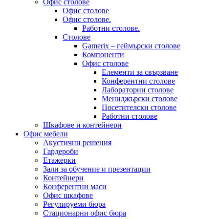
Офис столове
Офис столове
Офис столове.
Работни столове.
Столове
Gamerix – геймърски столове
Компоненти
Офис столове
Елементи за свързване
Конферентни столове
Лабораторни столове
Мениджърски столове
Посетителски столове
Работни столове
Шкафове и контейнери
Офис мебели
Акустични решения
Гардероби
Етажерки
Зали за обучение и презентации
Контейнери
Конферентни маси
Офис шкафове
Регулируеми бюра
Стационарни офис бюра