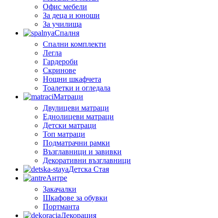
Офис мебели
За деца и юноши
За училища
Спалня
Спални комплекти
Легла
Гардероби
Скринове
Нощни шкафчета
Тоалетки и огледала
Матраци
Двулицеви матраци
Еднолицеви матраци
Детски матраци
Топ матраци
Подматрачни рамки
Възглавници и завивки
Декоративни възглавници
Детска Стая
Антре
Закачалки
Шкафове за обувки
Портманта
Декорация