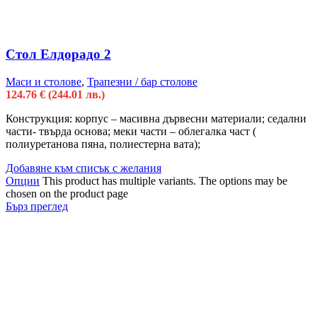
Стол Елдорадо 2
Маси и столове
,
Трапезни / бар столове
124.76
€
(244.01 лв.)
Конструкция: корпус – масивна дървесни материали; седални
части- твърда основа; меки части – облегалка част (
полиуретанова пяна, полиестерна вата);
Добавяне към списък с желания
Опции
This product has multiple variants. The options may be
chosen on the product page
Бърз преглед