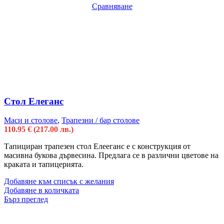
Сравняване
Стол Елеганс
Маси и столове
,
Трапезни / бар столове
110.95
€
(217.00 лв.)
Тапициран трапезен стол Елееганс е с конструкция от
масивна букова дървесина. Предлага се в различни цветове на
краката и тапицерията.
Добавяне към списък с желания
Добавяне в количката
Бърз преглед