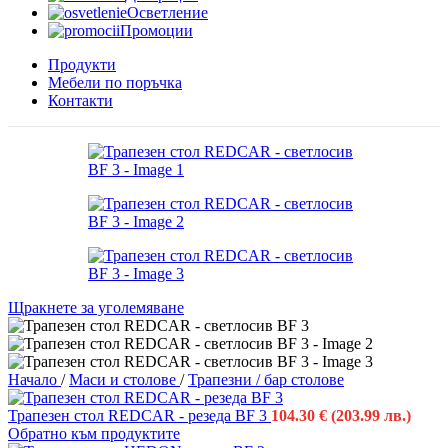
Осветление
Промоции
Продукти
Мебели по поръчка
Контакти
Щракнете за уголемяване
Начало
/
Маси и столове
/
Трапезни / бар столове
Трапезен стол REDCAR - резеда BF 3
104.30
€
(203.99 лв.)
Обратно към продуктите