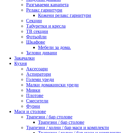
Разгъваеми канапета
Релакс гарнитури
Кожени релакс гарнитури
Секции
Табуретки и кресла
ТВ секции
Фотьойли
Шкафове
Мебели за дома.
Ъглови дивани
Закачалки
Кухня
Аксесоари
Аспиратори
Големи уреди
Малки домакински уреди
Мивки
Плотове
Смесители
Фурни
Маси и столове
Трапезни / бар столове
Трапезни / бар столове
Трапезни / холни / бар маси и комплекти
Трапезни / холни / бар маси и комплекти