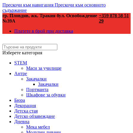
Прескочи към навигация
Прескочи към основното
съдържание
гр. Пловдив, жк. Тракия бул. Освобождение
+359 878 58 51
№39А
29
Платете в брой при доставка
Изберете категория
STEM
Маси за училище
Антре
Закачалки
Закачалки
Портманта
Шкафове за обувки
Бюра
Декорация
Детска стая
Детско обзавеждане
Дневна
Мека мебел
Модулни дивани