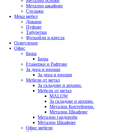
Метални основи
Метални шкафове
Стелажи
Мека мебел
Дивани
Пуфове
Табуретки
Фотьойли и кресла
Осветление
Офис
Бюра
Бюра
Етажерки и Рафтове
За деца и юноши
За деца и юноши
Мебели от метал
За складове и архиви.
Мебели от метал
MALOW
За складове и архиви.
Метални Контейнери.
Метални Шкафове
Метални гардероби
Метални Шкафове
Офис мебели