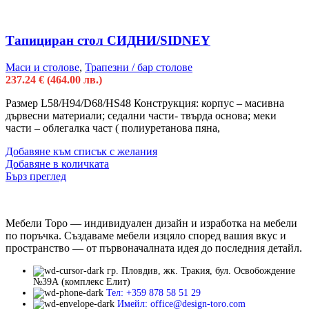
Тапициран стол СИДНИ/SIDNEY
Маси и столове
,
Трапезни / бар столове
237.24
€
(464.00 лв.)
Размер L58/H94/D68/HS48 Конструкция: корпус – масивна
дървесни материали; седални части- твърда основа; меки
части – облегалка част ( полиуретанова пяна,
Добавяне към списък с желания
Добавяне в количката
Бърз преглед
Мебели Торо — индивидуален дизайн и изработка на мебели
по поръчка. Създаваме мебели изцяло според вашия вкус и
пространство — от първоначалната идея до последния детайл.
гр. Пловдив, жк. Тракия, бул. Освобождение
№39А (комплекс Елит)
Тел: +359 878 58 51 29
Имейл: office@design-toro.com