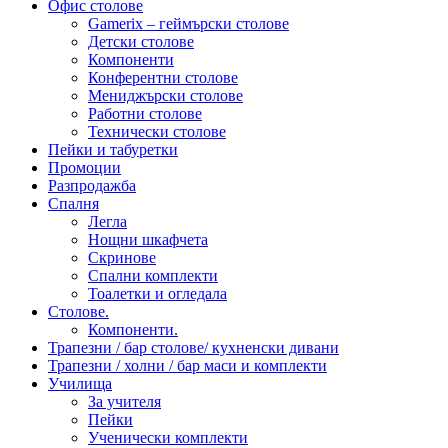
Офис столове
Gamerix – геймърски столове
Детски столове
Компоненти
Конферентни столове
Мениджърски столове
Работни столове
Технически столове
Пейки и табуретки
Промоции
Разпродажба
Спалня
Легла
Нощни шкафчета
Скринове
Спални комплекти
Тоалетки и огледала
Столове.
Компоненти.
Трапезни / бар столове/ кухненски дивани
Трапезни / холни / бар маси и комплекти
Училища
За учителя
Пейки
Ученически комплекти