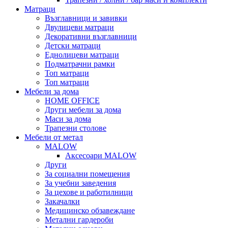
Матраци
Възглавници и завивки
Двулицеви матраци
Декоративни възглавници
Детски матраци
Еднолицеви матраци
Подматрачни рамки
Топ матраци
Топ матраци
Мебели за дома
HOME OFFICE
Други мебели за дома
Маси за дома
Трапезни столове
Мебели от метал
MALOW
Аксесоари MALOW
Други
За социални помещения
За учебни заведения
За цехове и работилници
Закачалки
Медицинско обзавеждане
Метални гардероби