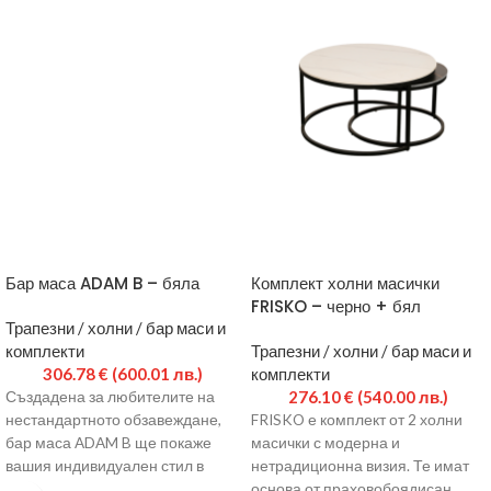
Бар маса ADAM B – бяла
Комплект холни масички
FRISKO – черно + бял
Трапезни / холни / бар маси и
комплекти
Трапезни / холни / бар маси и
306.78
€
(600.01 лв.)
комплекти
276.10
€
(540.00 лв.)
Създадена за любителите на
нестандартното обзавеждане,
FRISKO е комплект от 2 холни
бар маса ADAM B ще покаже
масички с модерна и
вашия индивидуален стил в
нетрадиционна визия. Те имат
интериора. Моделът е с
основа от праховобоядисан