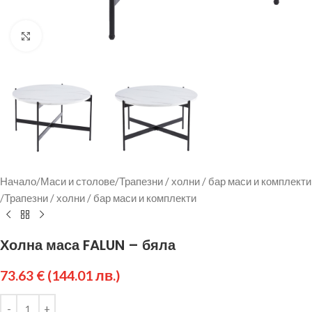
Щракнете за уголемяване
Начало
/
Маси и столове
/
Трапезни / холни / бар маси и комплекти
/
Трапезни / холни / бар маси и комплекти
Холна маса FALUN – бяла
73.63
€
(144.01 лв.)