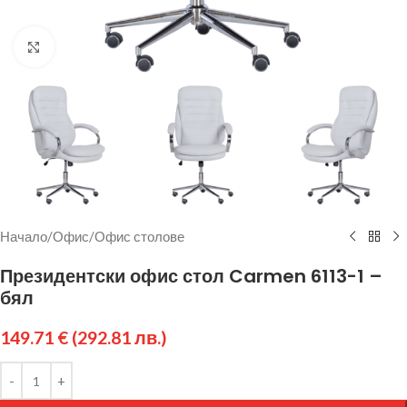
Щракнете за уголемяване
Начало
/
Офис
/
Офис столове
Президентски офис стол Carmen 6113-1 –
бял
149.71
€
(292.81 лв.)