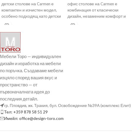
детски столове на Carmen е
офис столове на Carmen е
компактен и изчистен модел,
комбинация от класически
особено подходящ като детски
дизайн, незаменим комфорт и
стол за
практичност. Изцяло изработен
Мебели Торо — индивидуален
дизайн и изработка на мебели
по поръчка. Създаваме мебели
изцяло според вашия вкус и
пространство — от
първоначалната идея до
последния детайл.
гр. Пловдив, жк. Тракия, бул. Освобождение №39А (комплекс Елит)
Тел: +359 878 58 51 29
Имейл: office@design-toro.com