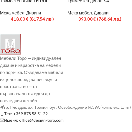
Триместен диван Fredi
Триместен диван KA
Мека мебел
,
Дивани
Мека мебел
,
Дивани
418.00
€
(817.54 лв.)
393.00
€
(768.64 лв.)
Мебели Торо — индивидуален
дизайн и изработка на мебели
по поръчка. Създаваме мебели
изцяло според вашия вкус и
пространство — от
първоначалната идея до
последния детайл.
гр. Пловдив, жк. Тракия, бул. Освобождение №39А (комплекс Елит)
Тел: +359 878 58 51 29
Имейл: office@design-toro.com