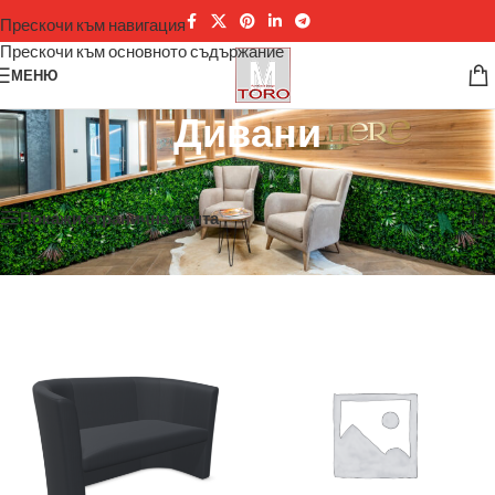
Прескочи към навигация
Прескочи към основното съдържание
МЕНЮ
Дивани
Начало
/
Мека мебел
/
Дивани
Showing all 12 results
Покажи странична лента