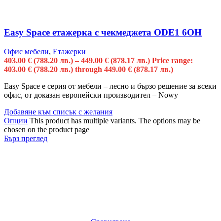
Easy Space етажерка с чекмеджета ODE1 6OH
Офис мебели
,
Етажерки
403.00
€
(788.20 лв.)
–
449.00
€
(878.17 лв.)
Price range:
403.00 € (788.20 лв.) through 449.00 € (878.17 лв.)
Easy Space е серия от мебели – лесно и бързо решение за всеки
офис, от доказан европейски производител – Nowy
Добавяне към списък с желания
Опции
This product has multiple variants. The options may be
chosen on the product page
Бърз преглед