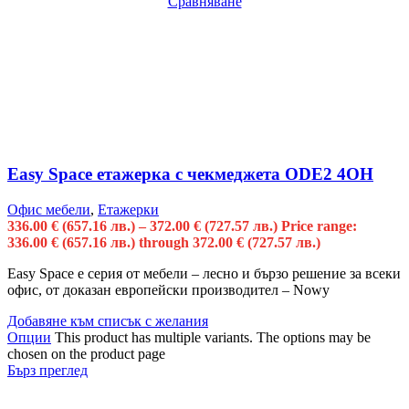
Сравняване
Easy Space етажерка с чекмеджета ODE2 4OH
Офис мебели
,
Етажерки
336.00
€
(657.16 лв.)
–
372.00
€
(727.57 лв.)
Price range:
336.00 € (657.16 лв.) through 372.00 € (727.57 лв.)
Easy Space е серия от мебели – лесно и бързо решение за всеки
офис, от доказан европейски производител – Nowy
Добавяне към списък с желания
Опции
This product has multiple variants. The options may be
chosen on the product page
Бърз преглед