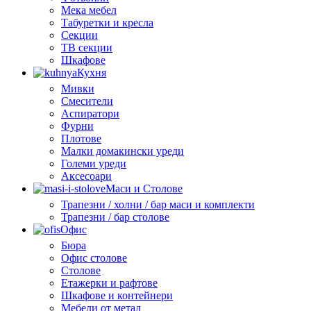
Мека мебел
Табуретки и кресла
Секции
ТВ секции
Шкафове
Кухня
Мивки
Смесители
Аспиратори
Фурни
Плотове
Малки домакински уреди
Големи уреди
Аксесоари
Маси и Столове
Трапезни / холни / бар маси и комплекти
Трапезни / бар столове
Офис
Бюра
Офис столове
Столове
Етажерки и рафтове
Шкафове и контейнери
Мебели от метал