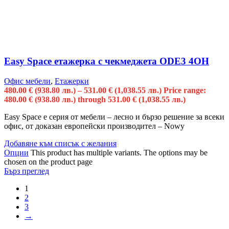
Easy Space етажерка с чекмеджета ODE3 4OH
Офис мебели
,
Етажерки
480.00
€
(938.80 лв.)
–
531.00
€
(1,038.55 лв.)
Price range:
480.00 € (938.80 лв.) through 531.00 € (1,038.55 лв.)
Easy Space е серия от мебели – лесно и бързо решение за всеки
офис, от доказан европейски производител – Nowy
Добавяне към списък с желания
Опции
This product has multiple variants. The options may be
chosen on the product page
Бърз преглед
1
2
3
→