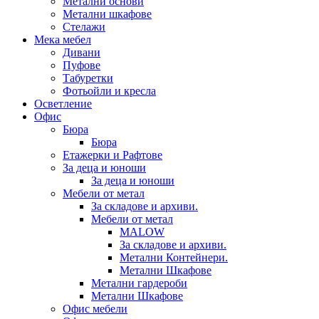
Метални основи
Метални шкафове
Стелажи
Мека мебел
Дивани
Пуфове
Табуретки
Фотьойли и кресла
Осветление
Офис
Бюра
Бюра
Етажерки и Рафтове
За деца и юноши
За деца и юноши
Мебели от метал
За складове и архиви.
Мебели от метал
MALOW
За складове и архиви.
Метални Контейнери.
Метални Шкафове
Метални гардероби
Метални Шкафове
Офис мебели