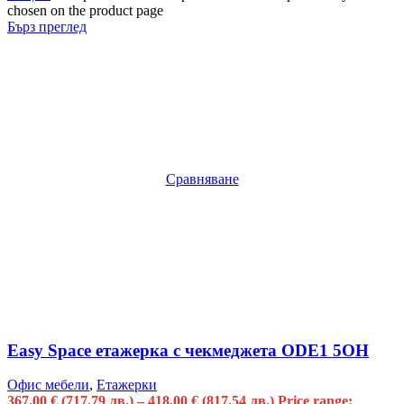
chosen on the product page
Бърз преглед
Сравняване
Easy Space етажерка с чекмеджета ODE1 5OH
Офис мебели
,
Етажерки
367.00
€
(717.79 лв.)
–
418.00
€
(817.54 лв.)
Price range: