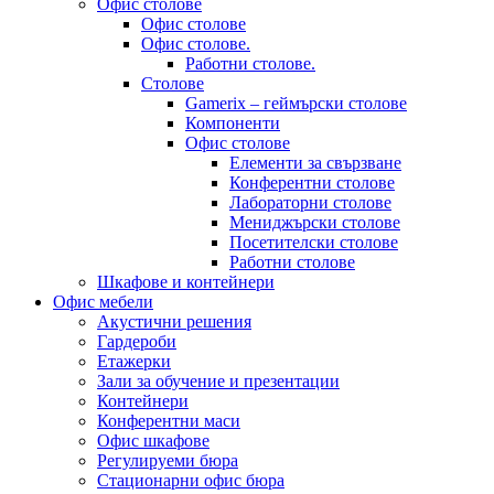
Офис столове
Офис столове
Офис столове.
Работни столове.
Столове
Gamerix – геймърски столове
Компоненти
Офис столове
Елементи за свързване
Конферентни столове
Лабораторни столове
Мениджърски столове
Посетителски столове
Работни столове
Шкафове и контейнери
Офис мебели
Акустични решения
Гардероби
Етажерки
Зали за обучение и презентации
Контейнери
Конферентни маси
Офис шкафове
Регулируеми бюра
Стационарни офис бюра