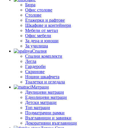
Бюра
Офис столове
Столове
Етажерки и рафтове
Шкафове и контейнери
Мебели от метал
Офис мебели
За деца и юноши
За училища
Спалня
Спални комплекти
Легла
Гардероби
Скринове
Нощни шкафчета
Тоалетки и огледала
Матраци
Двулицеви матраци
Еднолицеви матраци
Детски матраци
Топ матраци
Подматрачни рамки
Възглавници и завивки
Декоративни възглавници