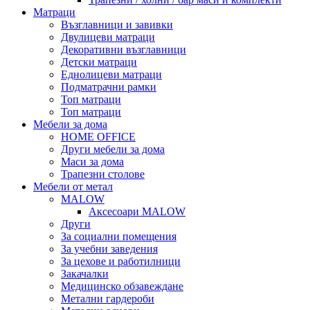
Матраци
Възглавници и завивки
Двулицеви матраци
Декоративни възглавници
Детски матраци
Еднолицеви матраци
Подматрачни рамки
Топ матраци
Топ матраци
Мебели за дома
HOME OFFICE
Други мебели за дома
Маси за дома
Трапезни столове
Мебели от метал
MALOW
Аксесоари MALOW
Други
За социални помещения
За учебни заведения
За цехове и работилници
Закачалки
Медицинско обзавеждане
Метални гардероби