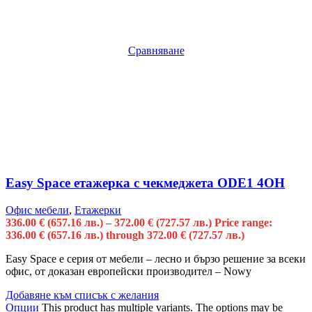
Сравняване
Easy Space етажерка с чекмеджета ODE1 4OH
Офис мебели
,
Етажерки
336.00
€
(657.16 лв.)
–
372.00
€
(727.57 лв.)
Price range:
336.00 € (657.16 лв.) through 372.00 € (727.57 лв.)
Easy Space е серия от мебели – лесно и бързо решение за всеки
офис, от доказан европейски производител – Nowy
Добавяне към списък с желания
Опции
This product has multiple variants. The options may be