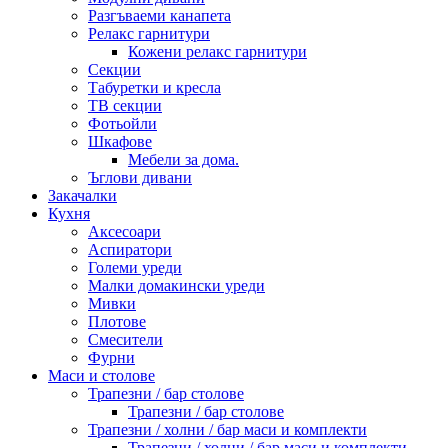
Разгъваеми канапета
Релакс гарнитури
Кожени релакс гарнитури
Секции
Табуретки и кресла
ТВ секции
Фотьойли
Шкафове
Мебели за дома.
Ъглови дивани
Закачалки
Кухня
Аксесоари
Аспиратори
Големи уреди
Малки домакински уреди
Мивки
Плотове
Смесители
Фурни
Маси и столове
Трапезни / бар столове
Трапезни / бар столове
Трапезни / холни / бар маси и комплекти
Трапезни / холни / бар маси и комплекти