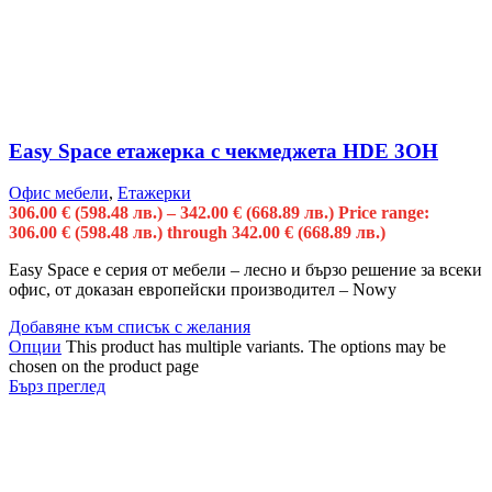
Easy Space етажерка с чекмеджета HDE 3OH
Офис мебели
,
Етажерки
306.00
€
(598.48 лв.)
–
342.00
€
(668.89 лв.)
Price range:
306.00 € (598.48 лв.) through 342.00 € (668.89 лв.)
Easy Space е серия от мебели – лесно и бързо решение за всеки
офис, от доказан европейски производител – Nowy
Добавяне към списък с желания
Опции
This product has multiple variants. The options may be
chosen on the product page
Бърз преглед