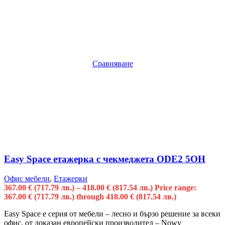
Сравняване
Easy Space етажерка с чекмеджета ODE2 5OH
Офис мебели
,
Етажерки
367.00
€
(717.79 лв.)
–
418.00
€
(817.54 лв.)
Price range:
367.00 € (717.79 лв.) through 418.00 € (817.54 лв.)
Easy Space е серия от мебели – лесно и бързо решение за всеки
офис, от доказан европейски производител – Nowy