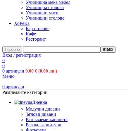
Училищна мека мебел
Училищна столова
Училищни маси
Училищни столове
ХоРеКа
Бар столове
Кафе
Ресторант
Търсене
Вход / регистрация
0
0
0
артикули
0.00
€
(0.00 лв.)
Меню
0
артикули
Разгледайте категории
Дневна
Модулни дивани
Ъглови дивани
Разгъваеми канапета
Релакс гарнитури
Фотьойли