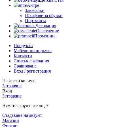
Детска Стая
Антре
Закачалки
Шкафове за обувки
Портманта
Декорация
Осветление
Промоции
Продукти
Мебели по поръчка
Контакти
Списък с желания
Сравняване
Вход / регистрация
Пазарска количка
Затваряне
Вход
Затваряне
Нямате акаунт все още?
Създаване на акаунт
Магазин
Филтри