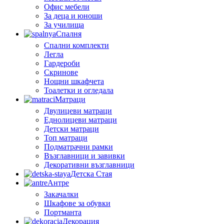
Офис мебели
За деца и юноши
За училища
Спалня
Спални комплекти
Легла
Гардероби
Скринове
Нощни шкафчета
Тоалетки и огледала
Матраци
Двулицеви матраци
Еднолицеви матраци
Детски матраци
Топ матраци
Подматрачни рамки
Възглавници и завивки
Декоративни възглавници
Детска Стая
Антре
Закачалки
Шкафове за обувки
Портманта
Декорация