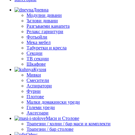
Дневна
Модулни дивани
Ъглови дивани
Разгъваеми канапета
Релакс гарнитури
Фотьойли
Мека мебел
Табуретки и кресла
Секции
ТВ секции
Шкафове
Кухня
Мивки
Смесители
Аспиратори
Фурни
Плотове
Малки домакински уреди
Големи уреди
Аксесоари
Маси и Столове
Трапезни / холни / бар маси и комплекти
Трапезни / бар столове
Офис