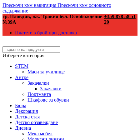
Прескочи към навигация
Прескочи към основното
съдържание
гр. Пловдив, жк. Тракия бул. Освобождение
+359 878 58 51
№39А
29
Платете в брой при доставка
Изберете категория
STEM
Маси за училище
Антре
Закачалки
Закачалки
Портманта
Шкафове за обувки
Бюра
Декорация
Детска стая
Детско обзавеждане
Дневна
Мека мебел
Модулни дивани