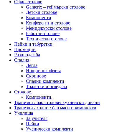
Офис столове
Gamerix – геймърски столове
Детски столове
Компоненти
Конферентни столове
Мениджърски столове
Работни столове
Технически столове
Пейки и табуретки
Промоции
Разпродажба
Спалня
Легла
Нощни шкафчета
Скринове
Спални комплекти
Тоалетки и огледала
Столове.
Компоненти.
Трапезни / бар столове/ кухненски дивани
Трапезни / холни / бар маси и комплекти
Училища
За учителя
Пейки
Ученически комплекти