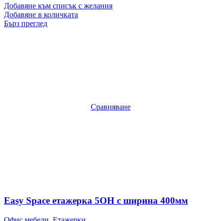
Добавяне към списък с желания
Добавяне в количката
Бърз преглед
Сравняване
Easy Space етажерка 5OH с ширина 400мм
Офис мебели
,
Етажерки