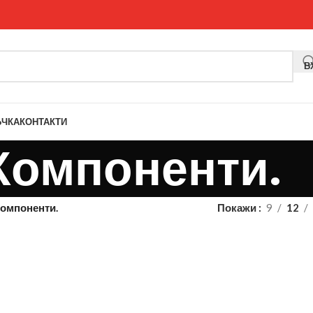
В
ЪЧКА
КОНТАКТИ
Компоненти.
омпоненти.
Покажи
9
12