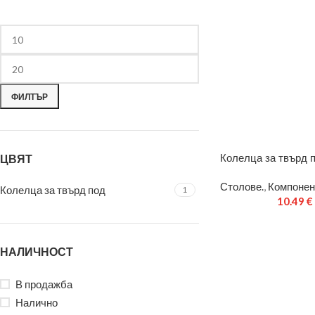
ФИЛТЪР
Колелца за твърд 
ЦВЯТ
Столове.
,
Компонен
Колелца за твърд под
1
10.49
€
НАЛИЧНОСТ
В продажба
Налично