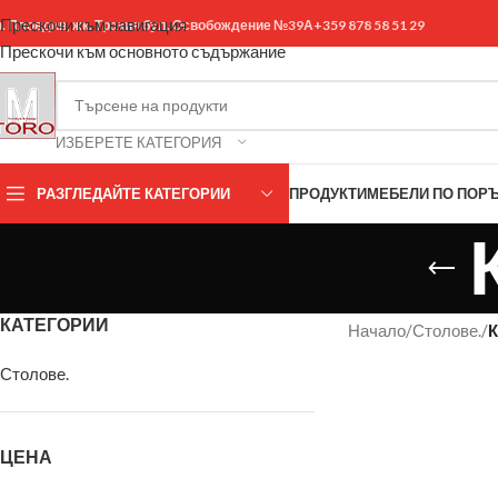
Прескочи към навигация
р. Пловдив, жк. Тракия бул. Освобождение №39А
+359 878 58 51 29
Прескочи към основното съдържание
ИЗБЕРЕТЕ КАТЕГОРИЯ
РАЗГЛЕДАЙТЕ КАТЕГОРИИ
ПРОДУКТИ
МЕБЕЛИ ПО ПОР
КАТЕГОРИИ
Начало
/
Столове.
/
К
Столове.
ЦЕНА