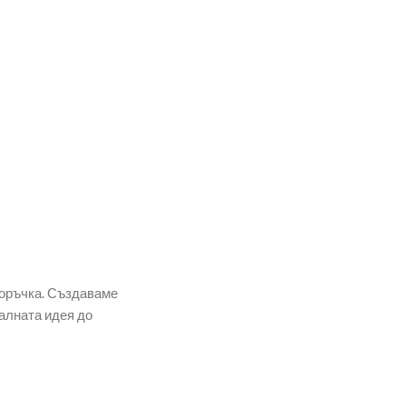
поръчка. Създаваме
алната идея до