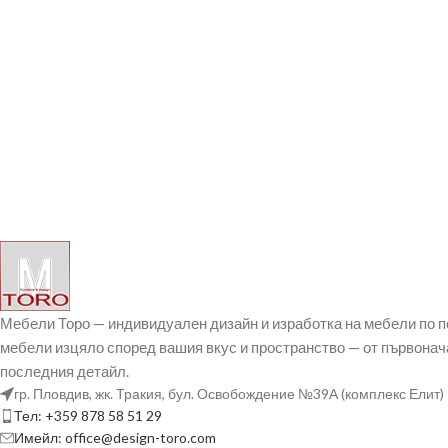
Мебели Торо — индивидуален дизайн и изработка на мебели по 
мебели изцяло според вашия вкус и пространство — от първонач
последния детайл.
гр. Пловдив, жк. Тракия, бул. Освобождение №39А (комплекс Елит)
Тел: +359 878 58 51 29
Имейл: office@design-toro.com