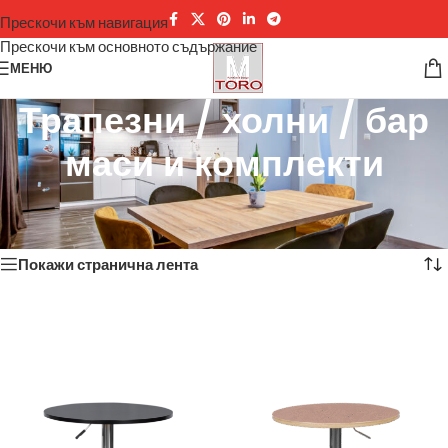
Прескочи към навигация
Прескочи към основното съдържание
МЕНЮ
Трапезни / холни / бар
маси и комплекти
Начало
/
Трапезни / холни / бар маси и комплекти
Показване на 1–12 от 108 резултата
Покажи странична лента