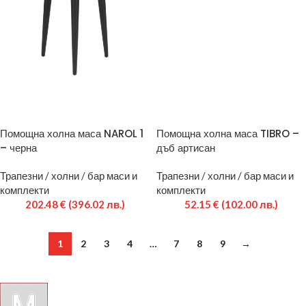
Помощна холна маса NAROL 1
Помощна холна маса TIBRO –
– черна
дъб артисан
Трапезни / холни / бар маси и
Трапезни / холни / бар маси и
комплекти
комплекти
202.48
€
(396.02 лв.)
52.15
€
(102.00 лв.)
1
2
3
4
…
7
8
9
→