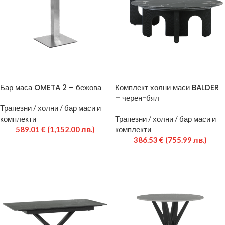
Бар маса OMETA 2 – бежова
Комплект холни маси BALDER
– черен-бял
Трапезни / холни / бар маси и
комплекти
Трапезни / холни / бар маси и
589.01
€
(1,152.00 лв.)
комплекти
386.53
€
(755.99 лв.)