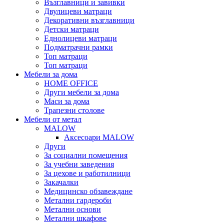
Възглавници и завивки
Двулицеви матраци
Декоративни възглавници
Детски матраци
Еднолицеви матраци
Подматрачни рамки
Топ матраци
Топ матраци
Мебели за дома
HOME OFFICE
Други мебели за дома
Маси за дома
Трапезни столове
Мебели от метал
MALOW
Аксесоари MALOW
Други
За социални помещения
За учебни заведения
За цехове и работилници
Закачалки
Медицинско обзавеждане
Метални гардероби
Метални основи
Метални шкафове