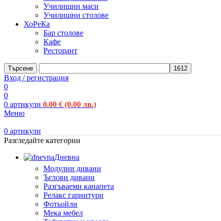
Училищни маси
Училищни столове
ХоРеКа
Бар столове
Кафе
Ресторант
Търсене
Вход / регистрация
0
0
0
артикули
0.00
€
(0.00 лв.)
Меню
0
артикули
Разгледайте категории
Дневна
Модулни дивани
Ъглови дивани
Разгъваеми канапета
Релакс гарнитури
Фотьойли
Мека мебел