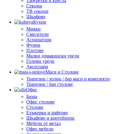
Табуретки и кресла
Секции
ТВ секции
Шкафове
Кухня
Мивки
Смесители
Аспиратори
Фурни
Плотове
Малки домакински уреди
Големи уреди
Аксесоари
Маси и Столове
Трапезни / холни / бар маси и комплекти
Трапезни / бар столове
Офис
Бюра
Офис столове
Столове
Етажерки и рафтове
Шкафове и контейнери
Мебели от метал
Офис мебели