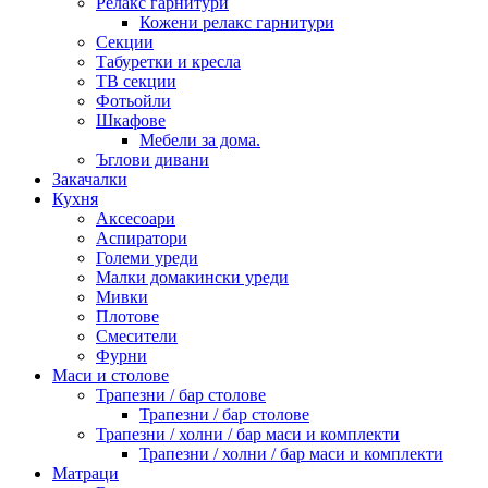
Релакс гарнитури
Кожени релакс гарнитури
Секции
Табуретки и кресла
ТВ секции
Фотьойли
Шкафове
Мебели за дома.
Ъглови дивани
Закачалки
Кухня
Аксесоари
Аспиратори
Големи уреди
Малки домакински уреди
Мивки
Плотове
Смесители
Фурни
Маси и столове
Трапезни / бар столове
Трапезни / бар столове
Трапезни / холни / бар маси и комплекти
Трапезни / холни / бар маси и комплекти
Матраци