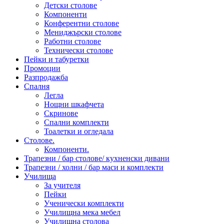
Детски столове
Компоненти
Конферентни столове
Мениджърски столове
Работни столове
Технически столове
Пейки и табуретки
Промоции
Разпродажба
Спалня
Легла
Нощни шкафчета
Скринове
Спални комплекти
Тоалетки и огледала
Столове.
Компоненти.
Трапезни / бар столове/ кухненски дивани
Трапезни / холни / бар маси и комплекти
Училища
За учителя
Пейки
Ученически комплекти
Училищна мека мебел
Училищна столова