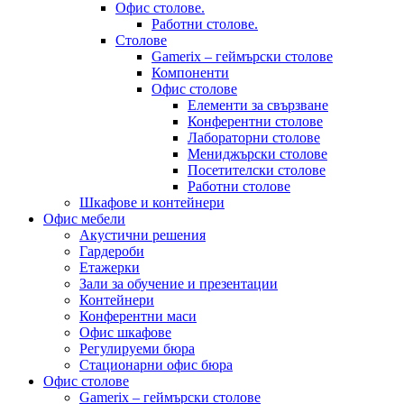
Офис столове.
Работни столове.
Столове
Gamerix – геймърски столове
Компоненти
Офис столове
Елементи за свързване
Конферентни столове
Лабораторни столове
Мениджърски столове
Посетителски столове
Работни столове
Шкафове и контейнери
Офис мебели
Акустични решения
Гардероби
Етажерки
Зали за обучение и презентации
Контейнери
Конферентни маси
Офис шкафове
Регулируеми бюра
Стационарни офис бюра
Офис столове
Gamerix – геймърски столове