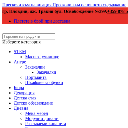
Прескочи към навигация
Прескочи към основното съдържание
гр. Пловдив, жк. Тракия бул. Освобождение №39А
+359 878 5
Платете в брой при доставка
Изберете категория
STEM
Маси за училище
Антре
Закачалки
Закачалки
Портманта
Шкафове за обувки
Бюра
Декорация
Детска стая
Детско обзавеждане
Дневна
Мека мебел
Модулни дивани
Разгъваеми канапета