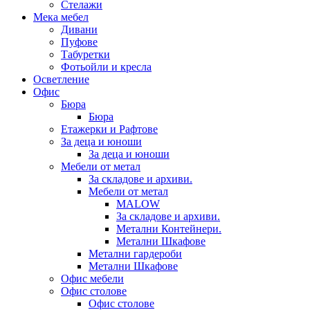
Стелажи
Мека мебел
Дивани
Пуфове
Табуретки
Фотьойли и кресла
Осветление
Офис
Бюра
Бюра
Етажерки и Рафтове
За деца и юноши
За деца и юноши
Мебели от метал
За складове и архиви.
Мебели от метал
MALOW
За складове и архиви.
Метални Контейнери.
Метални Шкафове
Метални гардероби
Метални Шкафове
Офис мебели
Офис столове
Офис столове