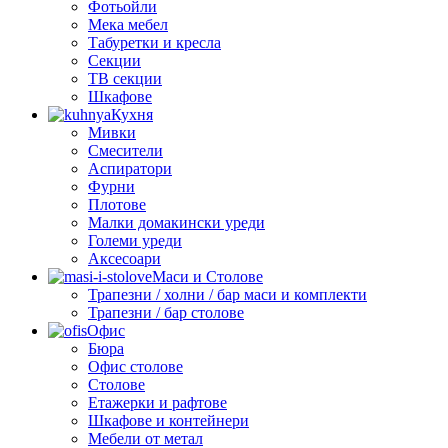
Фотьойли
Мека мебел
Табуретки и кресла
Секции
ТВ секции
Шкафове
Кухня
Мивки
Смесители
Аспиратори
Фурни
Плотове
Малки домакински уреди
Големи уреди
Аксесоари
Маси и Столове
Трапезни / холни / бар маси и комплекти
Трапезни / бар столове
Офис
Бюра
Офис столове
Столове
Етажерки и рафтове
Шкафове и контейнери
Мебели от метал