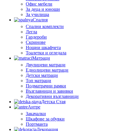
Офис мебели
За деца и юноши
За училища
Спалня
Спални комплекти
Легла
Гардероби
Скринове
Нощни шкафчета
Тоалетки и огледала
Матраци
Двулицеви матраци
Еднолицеви матраци
Детски матраци
Топ матраци
Подматрачни рамки
Възглавници и завивки
Декоративни възглавници
Детска Стая
Антре
Закачалки
Шкафове за обувки
Портманта
Декорация