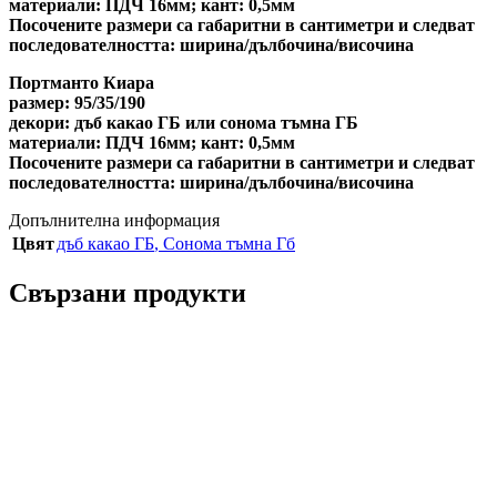
материали:
ПДЧ 16мм; кант: 0,5мм
Посочените размери са габаритни в сантиметри и следват
последователността: ширина/дълбочина/височина
Портманто Киара
размер:
95/35/190
декори:
дъб какао ГБ или сонома тъмна ГБ
материали:
ПДЧ 16мм; кант: 0,5мм
Посочените размери са габаритни в сантиметри и следват
последователността: ширина/дълбочина/височина
Допълнителна информация
Цвят
дъб какао ГБ
,
Сонома тъмна Гб
Свързани продукти