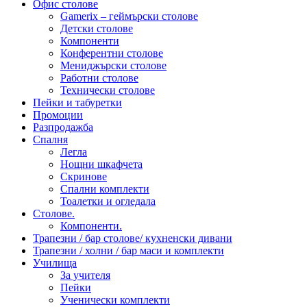
Офис столове
Gamerix – геймърски столове
Детски столове
Компоненти
Конферентни столове
Мениджърски столове
Работни столове
Технически столове
Пейки и табуретки
Промоции
Разпродажба
Спалня
Легла
Нощни шкафчета
Скринове
Спални комплекти
Тоалетки и огледала
Столове.
Компоненти.
Трапезни / бар столове/ кухненски дивани
Трапезни / холни / бар маси и комплекти
Училища
За учителя
Пейки
Ученически комплекти