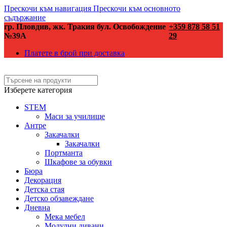
Прескочи към навигация
Прескочи към основното
съдържание
гр. Пловдив, жк. Тракия бул. Освобождение
+359 878 58 51
№39А
29
Платете в брой при доставка
Изберете категория
STEM
Маси за училище
Антре
Закачалки
Закачалки
Портманта
Шкафове за обувки
Бюра
Декорация
Детска стая
Детско обзавеждане
Дневна
Мека мебел
Модулни дивани