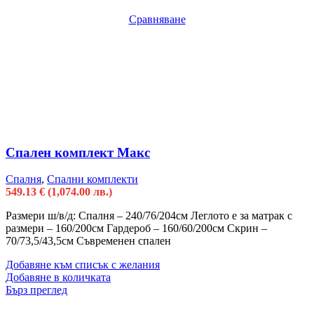
Сравняване
Спален комплект Макс
Спалня
,
Спални комплекти
549.13
€
(1,074.00 лв.)
Размери ш/в/д: Спалня – 240/76/204см Леглото е за матрак с
размери – 160/200см Гардероб – 160/60/200см Скрин –
70/73,5/43,5см Съвременен спален
Добавяне към списък с желания
Добавяне в количката
Бърз преглед