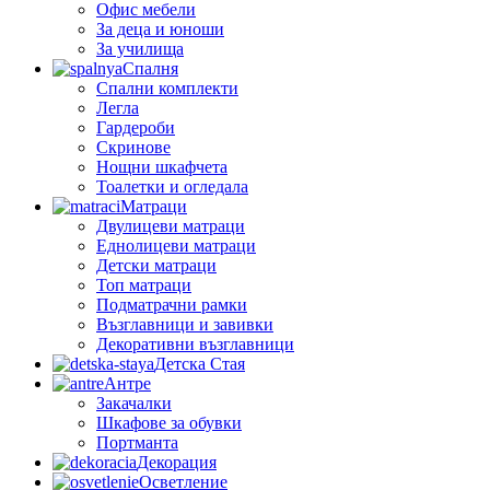
Офис мебели
За деца и юноши
За училища
Спалня
Спални комплекти
Легла
Гардероби
Скринове
Нощни шкафчета
Тоалетки и огледала
Матраци
Двулицеви матраци
Еднолицеви матраци
Детски матраци
Топ матраци
Подматрачни рамки
Възглавници и завивки
Декоративни възглавници
Детска Стая
Антре
Закачалки
Шкафове за обувки
Портманта
Декорация
Осветление