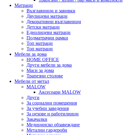
Матраци
Възглавници и завивки
Двулицеви матраци
Декоративни възглавници
Детски матраци
Еднолицеви матраци
Подматрачни рамки
Топ матраци
Топ матраци
Мебели за дома
HOME OFFICE
Други мебели за дома
Маси за дома
Трапезни столове
Мебели от метал
MALOW
Аксесоари MALOW
Други
За социални помещения
За учебни заведения
За цехове и работилници
Закачалки
Медицинско обзавеждане
Метални гардероби