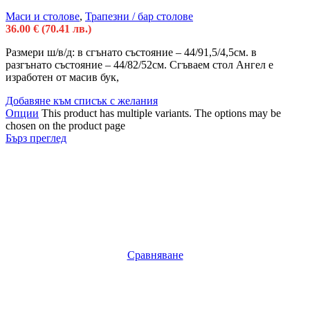
Маси и столове
,
Трапезни / бар столове
36.00
€
(70.41 лв.)
Размери ш/в/д: в сгънато състояние – 44/91,5/4,5см. в
разгънато състояние – 44/82/52см. Сгъваем стол Ангел е
изработен от масив бук,
Добавяне към списък с желания
Опции
This product has multiple variants. The options may be
chosen on the product page
Бърз преглед
Сравняване