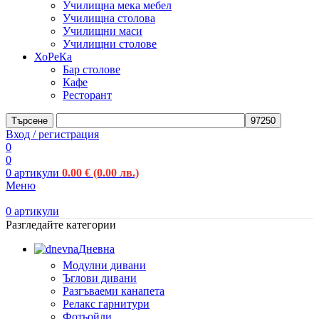
Училищна мека мебел
Училищна столова
Училищни маси
Училищни столове
ХоРеКа
Бар столове
Кафе
Ресторант
Търсене
Вход / регистрация
0
0
0
артикули
0.00
€
(0.00 лв.)
Меню
0
артикули
Разгледайте категории
Дневна
Модулни дивани
Ъглови дивани
Разгъваеми канапета
Релакс гарнитури
Фотьойли