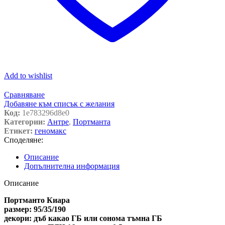
Add to wishlist
Сравняване
Добавяне към списък с желания
Код:
1e783296d8e0
Категории:
Антре
,
Портманта
Етикет:
геномакс
Споделяне:
Описание
Допълнителна информация
Описание
Портманто Киара
размер:
95/35/190
декори:
дъб какао ГБ или сонома тъмна ГБ