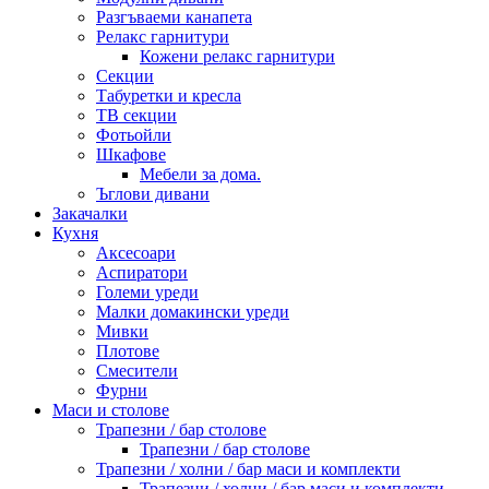
Разгъваеми канапета
Релакс гарнитури
Кожени релакс гарнитури
Секции
Табуретки и кресла
ТВ секции
Фотьойли
Шкафове
Мебели за дома.
Ъглови дивани
Закачалки
Кухня
Аксесоари
Аспиратори
Големи уреди
Малки домакински уреди
Мивки
Плотове
Смесители
Фурни
Маси и столове
Трапезни / бар столове
Трапезни / бар столове
Трапезни / холни / бар маси и комплекти
Трапезни / холни / бар маси и комплекти