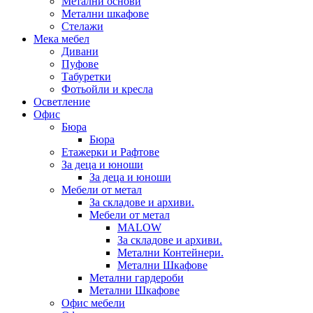
Метални основи
Метални шкафове
Стелажи
Мека мебел
Дивани
Пуфове
Табуретки
Фотьойли и кресла
Осветление
Офис
Бюра
Бюра
Етажерки и Рафтове
За деца и юноши
За деца и юноши
Мебели от метал
За складове и архиви.
Мебели от метал
MALOW
За складове и архиви.
Метални Контейнери.
Метални Шкафове
Метални гардероби
Метални Шкафове
Офис мебели