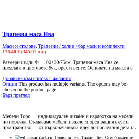
Трапезна маса Ива
Маси и столове
,
Трапезни / холни / бар маси и комплекти
176.40
€
(345.01 лв.)
Размери ш/д/в: Ф – 100+30/75см. Трапезна маса Ива се
предлага в цветовете бук, орех и венге. Основата на масата е
Добавяне към списък с желания
Опции
This product has multiple variants. The options may be
chosen on the product page
Бърз преглед
Мебели Торо — индивидуален дизайн и изработка на мебели
по поръчка. Създаваме мебели изцяло според вашия вкус и
пространство — от първоначалната идея до последния детайл.
гр. Пловдив, жк. Тракия, бул. Освобождение