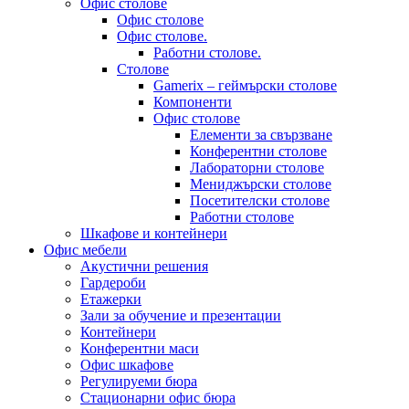
Офис столове
Офис столове
Офис столове.
Работни столове.
Столове
Gamerix – геймърски столове
Компоненти
Офис столове
Елементи за свързване
Конферентни столове
Лабораторни столове
Мениджърски столове
Посетителски столове
Работни столове
Шкафове и контейнери
Офис мебели
Акустични решения
Гардероби
Етажерки
Зали за обучение и презентации
Контейнери
Конферентни маси
Офис шкафове
Регулируеми бюра
Стационарни офис бюра