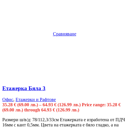
Сравняване
Етажерка Бяла 3
Офис
,
Етажерки и Рафтове
35.28
€
(69.00 лв.)
–
64.93
€
(126.99 лв.)
Price range: 35.28 €
(69.00 лв.) through 64.93 € (126.99 лв.)
Размери ш/в/д: 78/112,3/33см Етажерката е изработена от ПДЧ
16мм с кант 0,5мм. Цвета на етажерката е бяло гладко, а на