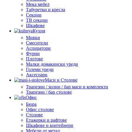
Мека мебел
Табуретки и кресла
Секции
ТВ секции
Шкафове
Кухня
Мивки
Смесители
Аспиратори
Фурни
Плотове
Малки домакински уреди
Големи уреди
Аксесоари
Маси и Столове
Трапезни / холни / бар маси и комплекти
Трапезни / бар столове
Офис
Бюра
Офис столове
Столове
Етажерки и рафтове
Шкафове и контейнери
Мебели от метал