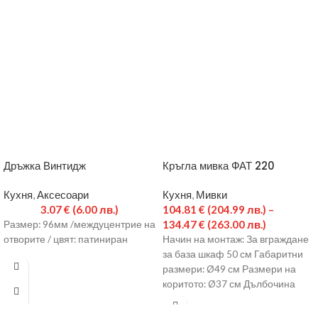
Дръжка Винтидж
Кръгла мивка ФАТ 220
Кухня
,
Аксесоари
Кухня
,
Мивки
3.07
€
(6.00 лв.)
104.81
€
(204.99 лв.)
–
134.47
€
(263.00 лв.)
Размер: 96мм /междуцентрие на
отворите / цвят: патиниран
Начин на монтаж: За вграждане
за база шкаф 50 см Габаритни
размери: Ø49 см Размери на
коритото: Ø37 см Дълбочина