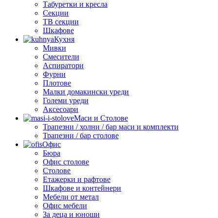
Табуретки и кресла
Секции
ТВ секции
Шкафове
Кухня
Мивки
Смесители
Аспиратори
Фурни
Плотове
Малки домакински уреди
Големи уреди
Аксесоари
Маси и Столове
Трапезни / холни / бар маси и комплекти
Трапезни / бар столове
Офис
Бюра
Офис столове
Столове
Етажерки и рафтове
Шкафове и контейнери
Мебели от метал
Офис мебели
За деца и юноши