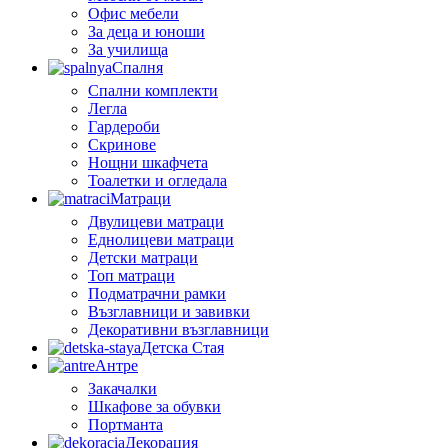
Офис мебели
За деца и юноши
За училища
Спалня
Спални комплекти
Легла
Гардероби
Скринове
Нощни шкафчета
Тоалетки и огледала
Матраци
Двулицеви матраци
Еднолицеви матраци
Детски матраци
Топ матраци
Подматрачни рамки
Възглавници и завивки
Декоративни възглавници
Детска Стая
Антре
Закачалки
Шкафове за обувки
Портманта
Декорация