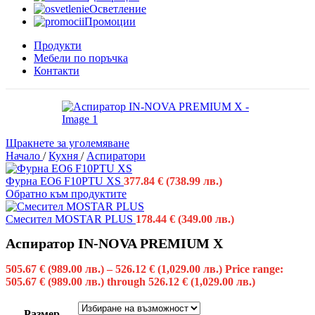
Осветление
Промоции
Продукти
Мебели по поръчка
Контакти
Щракнете за уголемяване
Начало
/
Кухня
/
Аспиратори
Фурна EO6 F10PTU XS
377.84
€
(738.99 лв.)
Обратно към продуктите
Смесител MOSTAR PLUS
178.44
€
(349.00 лв.)
Аспиратор IN-NOVA PREMIUM X
505.67
€
(989.00 лв.)
–
526.12
€
(1,029.00 лв.)
Price range:
505.67 € (989.00 лв.) through 526.12 € (1,029.00 лв.)
Размер