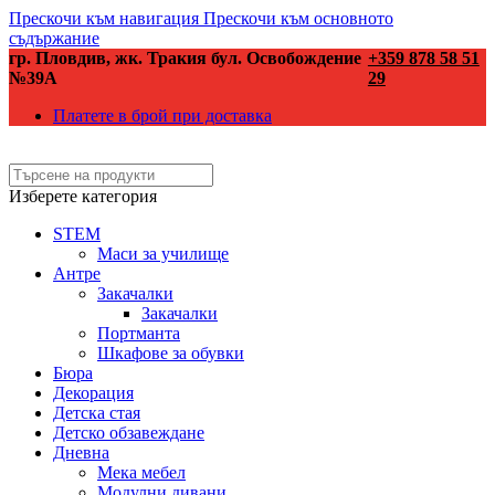
Прескочи към навигация
Прескочи към основното
съдържание
гр. Пловдив, жк. Тракия бул. Освобождение
+359 878 58 51
№39А
29
Платете в брой при доставка
Изберете категория
STEM
Маси за училище
Антре
Закачалки
Закачалки
Портманта
Шкафове за обувки
Бюра
Декорация
Детска стая
Детско обзавеждане
Дневна
Мека мебел
Модулни дивани