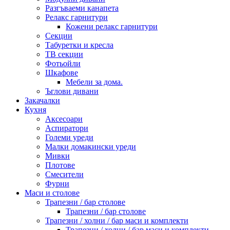
Разгъваеми канапета
Релакс гарнитури
Кожени релакс гарнитури
Секции
Табуретки и кресла
ТВ секции
Фотьойли
Шкафове
Мебели за дома.
Ъглови дивани
Закачалки
Кухня
Аксесоари
Аспиратори
Големи уреди
Малки домакински уреди
Мивки
Плотове
Смесители
Фурни
Маси и столове
Трапезни / бар столове
Трапезни / бар столове
Трапезни / холни / бар маси и комплекти
Трапезни / холни / бар маси и комплекти