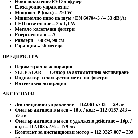
Ново поколение EVO дифузер
Електронно управление
Мощност Р (max) – 250 W
Минимално ниво на шум / EN 60704-3 / – 53 dB(A)
LED осветление – 2 x 1,1 W
Mеталo-касетъчни филтри
Енергиен клас – A
Размери – 60 cм, 90 cм
Гаранция – 36 месеца
ПРЕДИМСТВА
Периметрална аспирация
SELF START – Сензор за автоматично активиране
Индикатор за замърсени метални филтри
Интензивна аспирация
АКСЕСОАРИ
Дистанционно управление – 112.0615.733 – 129 лв
Филтър активен въглен – 1бр. / код: – 112.0157.243 –
59 лв
Филтър активен въглен с удължено действие – 1бр. /
код: – 112.1085.276 – 179 лв
Комплект за дистанционен мотор – 112.0327.007 – 339
лв