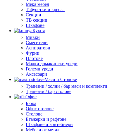
Мека мебел
Табуретки и кресла
Секции
ТВ секции
Шкафове
Кухня
Мивки
Смесители
Аспиратори
Фурни
Плотове
Малки домакински уреди
Големи уреди
Аксесоари
Маси и Столове
Трапезни / холни / бар маси и комплекти
Трапезни / бар столове
Офис
Бюра
Офис столове
Столове
Етажерки и рафтове
Шкафове и контейнери
Мебели от метал