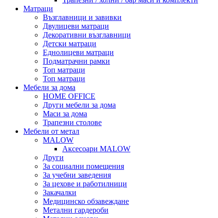
Матраци
Възглавници и завивки
Двулицеви матраци
Декоративни възглавници
Детски матраци
Еднолицеви матраци
Подматрачни рамки
Топ матраци
Топ матраци
Мебели за дома
HOME OFFICE
Други мебели за дома
Маси за дома
Трапезни столове
Мебели от метал
MALOW
Аксесоари MALOW
Други
За социални помещения
За учебни заведения
За цехове и работилници
Закачалки
Медицинско обзавеждане
Метални гардероби