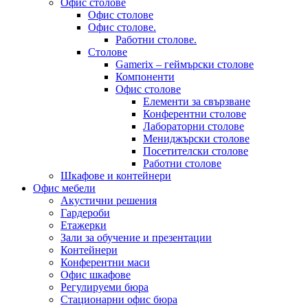
Офис столове
Офис столове
Офис столове.
Работни столове.
Столове
Gamerix – геймърски столове
Компоненти
Офис столове
Елементи за свързване
Конферентни столове
Лабораторни столове
Мениджърски столове
Посетителски столове
Работни столове
Шкафове и контейнери
Офис мебели
Акустични решения
Гардероби
Етажерки
Зали за обучение и презентации
Контейнери
Конферентни маси
Офис шкафове
Регулируеми бюра
Стационарни офис бюра