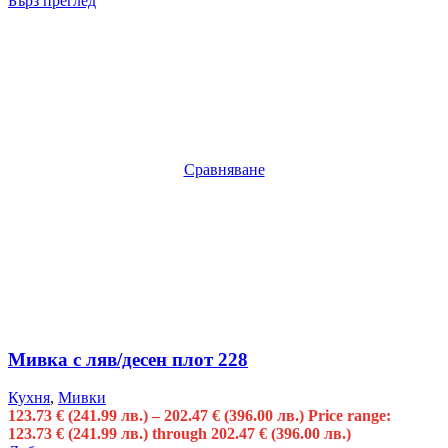
Бърз преглед
Сравняване
Мивка с ляв/десен плот 228
Кухня
,
Мивки
123.73
€
(241.99 лв.)
–
202.47
€
(396.00 лв.)
Price range:
123.73 € (241.99 лв.) through 202.47 € (396.00 лв.)