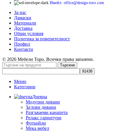
Имейл: office@design-toro.com
За нас
Дамаски
Материали
Доставка
Общи условия
Политика за поверителност
Профил
Контакти
© 2026 Мебели Торо. Всички права запазени.
Търсене
Меню
Категории
Дневна
Модулни дивани
Ъглови дивани
Разгъваеми канапета
Релакс гарнитури
Фотьойли
Мека мебел