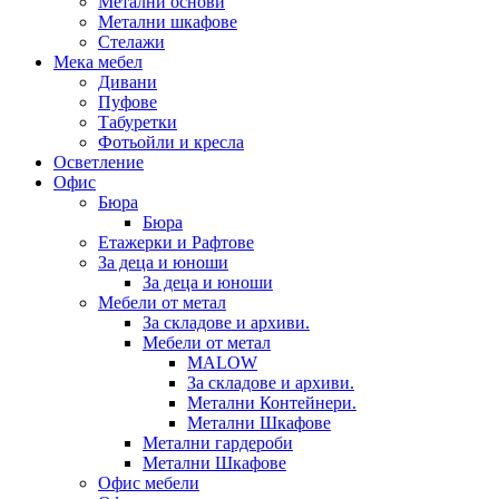
Метални основи
Метални шкафове
Стелажи
Мека мебел
Дивани
Пуфове
Табуретки
Фотьойли и кресла
Осветление
Офис
Бюра
Бюра
Етажерки и Рафтове
За деца и юноши
За деца и юноши
Мебели от метал
За складове и архиви.
Мебели от метал
MALOW
За складове и архиви.
Метални Контейнери.
Метални Шкафове
Метални гардероби
Метални Шкафове
Офис мебели