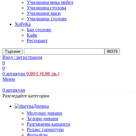
Училищна мека мебел
Училищна столова
Училищни маси
Училищни столове
ХоРеКа
Бар столове
Кафе
Ресторант
Търсене
Вход / регистрация
0
0
0
артикули
0.00
€
(0.00 лв.)
Меню
0
артикули
Разгледайте категории
Дневна
Модулни дивани
Ъглови дивани
Разгъваеми канапета
Релакс гарнитури
Фотьойли