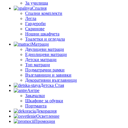
За училища
Спалня
Спални комплекти
Легла
Гардероби
Скринове
Нощни шкафчета
Тоалетки и огледала
Матраци
Двулицеви матраци
Еднолицеви матраци
Детски матраци
Топ матраци
Подматрачни рамки
Възглавници и завивки
Декоративни възглавници
Детска Стая
Антре
Закачалки
Шкафове за обувки
Портманта
Декорация
Осветление
Промоции