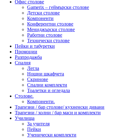
Офис столове
Gamerix – геймърски столове
Детски столове
Компоненти
Конферентни столове
Мениджърски столове
Работни столове
Технически столове
Пейки и табуретки
Промоции
Разпродажба
Спалня
Легла
Нощни шкафчета
Скринове
Спални комплекти
Тоалетки и огледала
Столове.
Компоненти.
Трапезни / бар столове/ кухненски дивани
Трапезни / холни / бар маси и комплекти
Училища
За учителя
Пейки
Ученически комплекти