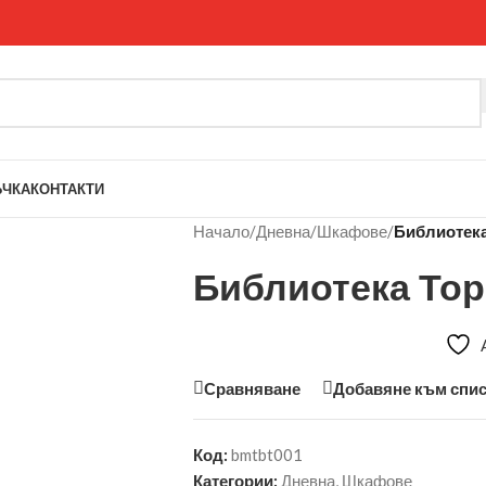
ЪЧКА
КОНТАКТИ
Начало
/
Дневна
/
Шкафове
/
Библиотека
Библиотека То
Сравняване
Добавяне към спис
Код:
bmtbt001
Категории:
Дневна
,
Шкафове