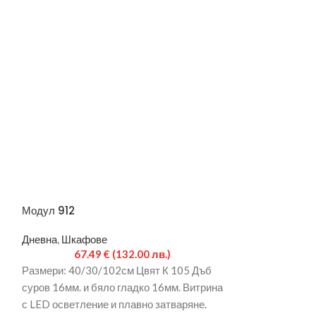
Модул 912
Модул 921
Дневна
,
Шкафове
Дневна
,
Шкафов
67.49
€
(132.00 лв.)
101.
Размери: 40/30/102см Цвят К 105 Дъб
размери: 120/4
–
суров 16мм. и бяло гладко 16мм. Витрина
осветление. цве
с LED осветление и плавно затваряне.
16мм. и бяло гл