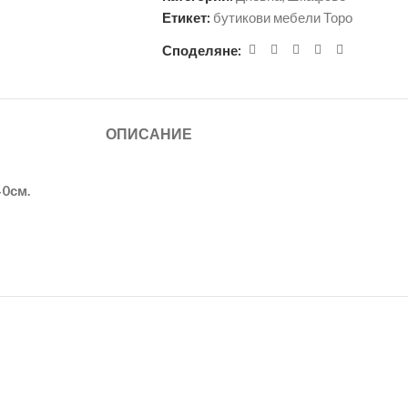
Етикет:
бутикови мебели Торо
Споделяне:
ОПИСАНИЕ
40см.