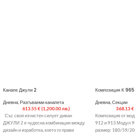
Канапе Джули 2
Композиция К 965
Дневна
,
Разгъваеми канапета
Дневна
,
Секции
613.55
€
(1,200.00 лв.)
368.13
€
Със своя изчистен силует диван
Композиция от моду
ДЖУЛИ 2 е чудесна комбинация между
912 и 913 Модул 9
дизайн и изработка, което го прави
размер: 180/59/20