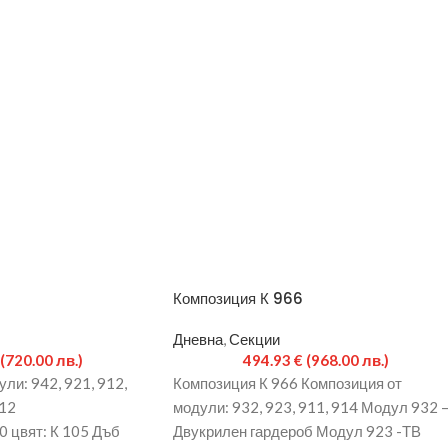
Композиция К 966
Дневна
,
Секции
(720.00 лв.)
494.93
€
(968.00 лв.)
ли: 942, 921, 912,
Композиция К 966 Композиция от
12
модули: 932, 923, 911, 914 Модул 932 
0 цвят: К 105 Дъб
Двукрилен гардероб Модул 923 -ТВ