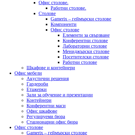
Офис столове.
Работни столове.
Столове
Gamerix – геймърски столове
Компоненти
Офис столове
Елементи за свързване
Конферентни столове
Лабораторни столове
Мениджърски столове
Посетителски столове
Работни столове
Шкафове и контейнери
Офис мебели
Акустични решения
Гардероби
Етажерки
Зали за обучение и презентации
Контейнери
Конферентни маси
Офис шкафове
Регулируеми бюра
Стационарни офис бюра
Офис столове
Gamerix – геймърски столове