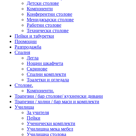
Детски столове
Компоненти
Конферентни столове
Мениджърски столове
Работни столове
Технически столове
Пейки и табуретки
Промоции
Разпродажба
Спалня
Легла
Нощни шкафчета
Скринове
Спални комплекти
Тоалетки и огледала
Столове.
Компоненти.
Трапезни / бар столове/ кухненски дивани
Трапезни / холни / бар маси и комплекти
Училища
За учителя
Пейки
Ученически комплекти
Училищна мека мебел
Училищна столова