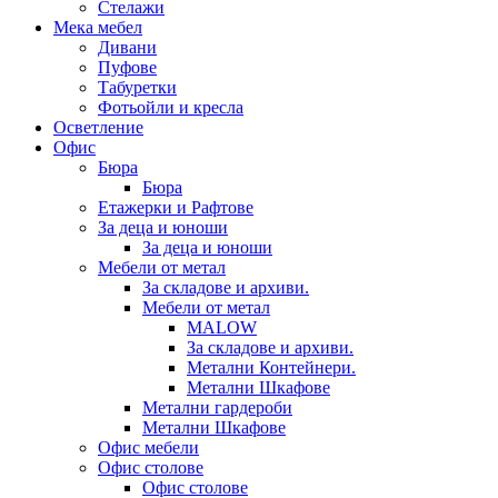
Стелажи
Мека мебел
Дивани
Пуфове
Табуретки
Фотьойли и кресла
Осветление
Офис
Бюра
Бюра
Етажерки и Рафтове
За деца и юноши
За деца и юноши
Мебели от метал
За складове и архиви.
Мебели от метал
MALOW
За складове и архиви.
Метални Контейнери.
Метални Шкафове
Метални гардероби
Метални Шкафове
Офис мебели
Офис столове
Офис столове