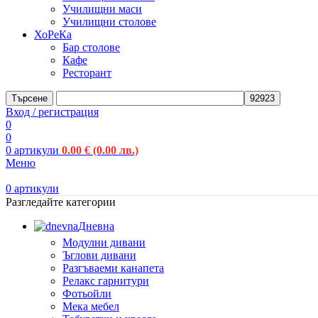
Училищни маси
Училищни столове
ХоРеКа
Бар столове
Кафе
Ресторант
Търсене
Вход / регистрация
0
0
0
артикули
0.00
€
(0.00 лв.)
Меню
0
артикули
Разгледайте категории
Дневна
Модулни дивани
Ъглови дивани
Разгъваеми канапета
Релакс гарнитури
Фотьойли
Мека мебел