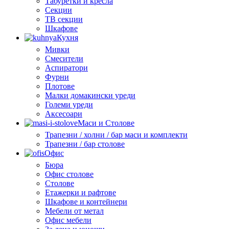
Табуретки и кресла
Секции
ТВ секции
Шкафове
Кухня
Мивки
Смесители
Аспиратори
Фурни
Плотове
Малки домакински уреди
Големи уреди
Аксесоари
Маси и Столове
Трапезни / холни / бар маси и комплекти
Трапезни / бар столове
Офис
Бюра
Офис столове
Столове
Етажерки и рафтове
Шкафове и контейнери
Мебели от метал
Офис мебели