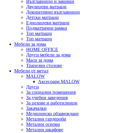
Възглавници и завивки
Двулицеви матраци
Декоративни възглавници
Детски матраци
Еднолицеви матраци
Подматрачни рамки
Топ матраци
Топ матраци
Мебели за дома
HOME OFFICE
Други мебели за дома
Маси за дома
Трапезни столове
Мебели от метал
MALOW
Аксесоари MALOW
Други
За социални помещения
За учебни заведения
За цехове и работилници
Закачалки
Медицинско обзавеждане
Метални гардероби
Метални основи
Метални шкафове