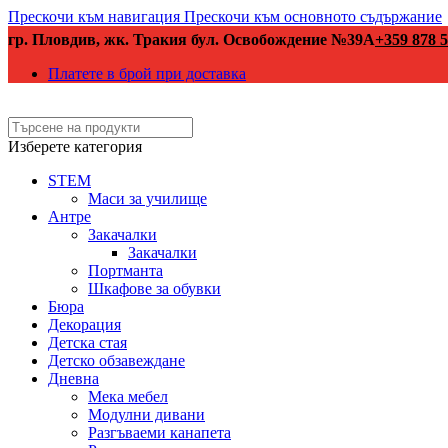
Прескочи към навигация
Прескочи към основното съдържание
гр. Пловдив, жк. Тракия бул. Освобождение №39А
+359 878 5
Платете в брой при доставка
Изберете категория
STEM
Маси за училище
Антре
Закачалки
Закачалки
Портманта
Шкафове за обувки
Бюра
Декорация
Детска стая
Детско обзавеждане
Дневна
Мека мебел
Модулни дивани
Разгъваеми канапета