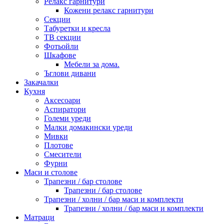
Релакс гарнитури
Кожени релакс гарнитури
Секции
Табуретки и кресла
ТВ секции
Фотьойли
Шкафове
Мебели за дома.
Ъглови дивани
Закачалки
Кухня
Аксесоари
Аспиратори
Големи уреди
Малки домакински уреди
Мивки
Плотове
Смесители
Фурни
Маси и столове
Трапезни / бар столове
Трапезни / бар столове
Трапезни / холни / бар маси и комплекти
Трапезни / холни / бар маси и комплекти
Матраци