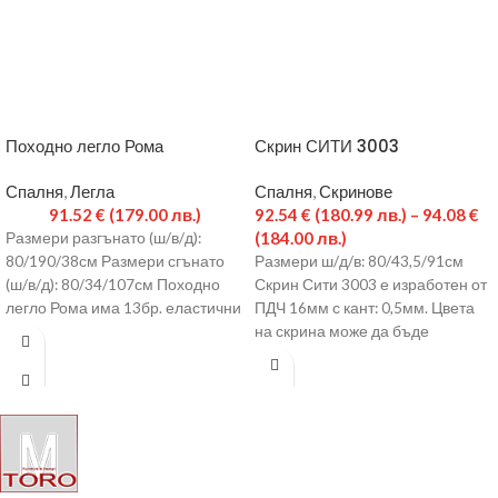
Походно легло Рома
Скрин СИТИ 3003
Спалня
,
Легла
Спалня
,
Скринове
91.52
€
(179.00 лв.)
92.54
€
(180.99 лв.)
–
94.08
€
(184.00 лв.)
Размери разгънато (ш/в/д):
80/190/38см Размери сгънато
Размери ш/д/в: 80/43,5/91см
(ш/в/д): 80/34/107см Походно
Скрин Сити 3003 е изработен от
легло Рома има 13бр. еластични
ПДЧ 16мм с кант: 0,5мм. Цвета
ламели, сгъваеми крака и
на скрина може да бъде
матрак от