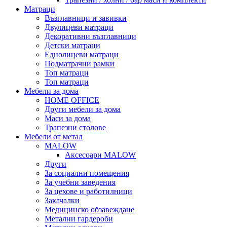
Матраци
Възглавници и завивки
Двулицеви матраци
Декоративни възглавници
Детски матраци
Еднолицеви матраци
Подматрачни рамки
Топ матраци
Топ матраци
Мебели за дома
HOME OFFICE
Други мебели за дома
Маси за дома
Трапезни столове
Мебели от метал
MALOW
Аксесоари MALOW
Други
За социални помещения
За учебни заведения
За цехове и работилници
Закачалки
Медицинско обзавеждане
Метални гардероби