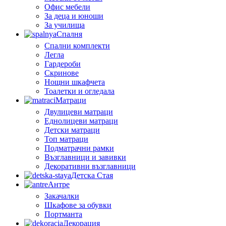
Офис мебели
За деца и юноши
За училища
Спалня
Спални комплекти
Легла
Гардероби
Скринове
Нощни шкафчета
Тоалетки и огледала
Матраци
Двулицеви матраци
Еднолицеви матраци
Детски матраци
Топ матраци
Подматрачни рамки
Възглавници и завивки
Декоративни възглавници
Детска Стая
Антре
Закачалки
Шкафове за обувки
Портманта
Декорация