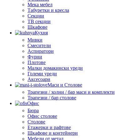
Мека мебел
Табуретки и кресла
Секции
ТВ секции
Шкафове
Кухня
Мивки
Смесители
Аспиратори
Фурни
Плотове
Малки домакински уреди
Големи уреди
Аксесоари
Маси и Столове
Трапезни / холни / бар маси и комплекти
Трапезни / бар столове
Офис
Бюра
Офис столове
Столове
Етажерки и рафтове
Шкафове и контейнери
Мебели от метал