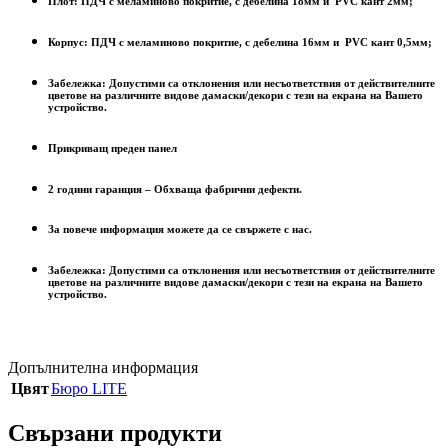
Плот: ПДЧ с меламиново покритие, с дебелина 18мм и PVC кант 2мм;
Корпус: ПДЧ с меламиново покритие, с дебелина 16мм и PVC кант 0,5мм;
Забележка: Допустими са отклонения или несъответствия от действителните
цветове на различните видове дамаски/декори с тези на екрана на Вашето
устройство.
Прикриващ преден панел
2 години гаранция – Обхваща фабрични дефекти.
За повече информация можете да се свържете с нас.
Забележка: Допустими са отклонения или несъответствия от действителните
цветове на различните видове дамаски/декори с тези на екрана на Вашето
устройство.
Допълнителна информация
Цвят
Бюро LITE
Свързани продукти