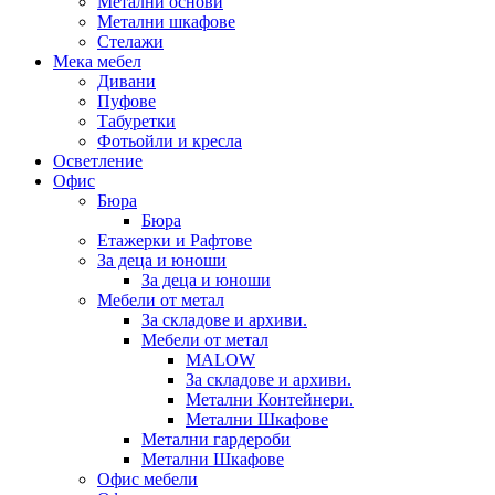
Метални основи
Метални шкафове
Стелажи
Мека мебел
Дивани
Пуфове
Табуретки
Фотьойли и кресла
Осветление
Офис
Бюра
Бюра
Етажерки и Рафтове
За деца и юноши
За деца и юноши
Мебели от метал
За складове и архиви.
Мебели от метал
MALOW
За складове и архиви.
Метални Контейнери.
Метални Шкафове
Метални гардероби
Метални Шкафове
Офис мебели