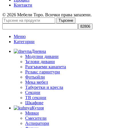
Контакти
© 2026 Мебели Торо. Всички права запазени.
Търсене
Меню
Категории
Дневна
Модулни дивани
Ъглови дивани
Разгъваеми канапета
Релакс гарнитури
Фотьойли
Мека мебел
Табуретки и кресла
Секции
ТВ секции
Шкафове
Кухня
Мивки
Смесители
Аспиратори