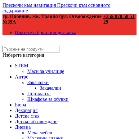
Прескочи към навигация
Прескочи към основното
съдържание
гр. Пловдив, жк. Тракия бул. Освобождение
+359 878 58 51
№39А
29
Платете в брой при доставка
Изберете категория
STEM
Маси за училище
Антре
Закачалки
Закачалки
Портманта
Шкафове за обувки
Бюра
Декорация
Детска стая
Детско обзавеждане
Дневна
Мека мебел
Модулни дивани