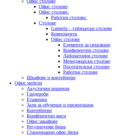
Офис столове
Офис столове
Офис столове.
Работни столове.
Столове
Gamerix – геймърски столове
Компоненти
Офис столове
Елементи за свързване
Конферентни столове
Лабораторни столове
Мениджърски столове
Посетителски столове
Работни столове
Шкафове и контейнери
Офис мебели
Акустични решения
Гардероби
Етажерки
Зали за обучение и презентации
Контейнери
Конферентни маси
Офис шкафове
Регулируеми бюра
Стационарни офис бюра