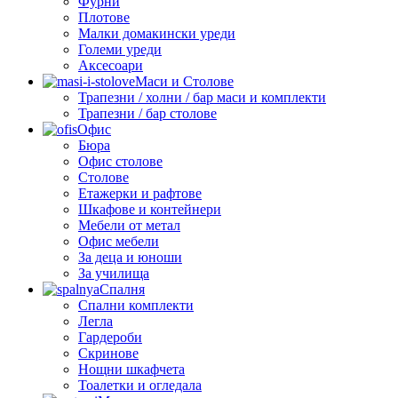
Фурни
Плотове
Малки домакински уреди
Големи уреди
Аксесоари
Маси и Столове
Трапезни / холни / бар маси и комплекти
Трапезни / бар столове
Офис
Бюра
Офис столове
Столове
Етажерки и рафтове
Шкафове и контейнери
Мебели от метал
Офис мебели
За деца и юноши
За училища
Спалня
Спални комплекти
Легла
Гардероби
Скринове
Нощни шкафчета
Тоалетки и огледала