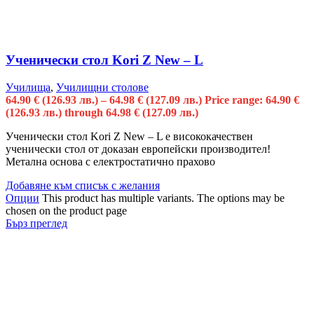
Ученически стол Kori Z New – L
Училища
,
Училищни столове
64.90
€
(126.93 лв.)
–
64.98
€
(127.09 лв.)
Price range: 64.90 €
(126.93 лв.) through 64.98 € (127.09 лв.)
Ученически стол Kori Z New – L е висококачествен
ученически стол от доказан европейски производител!
Метална основа с електростатично прахово
Добавяне към списък с желания
Опции
This product has multiple variants. The options may be
chosen on the product page
Бърз преглед