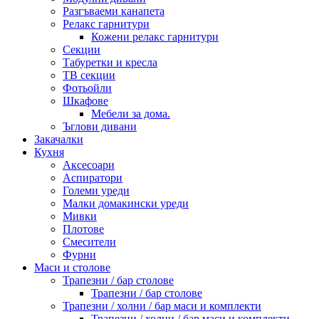
Разгъваеми канапета
Релакс гарнитури
Кожени релакс гарнитури
Секции
Табуретки и кресла
ТВ секции
Фотьойли
Шкафове
Мебели за дома.
Ъглови дивани
Закачалки
Кухня
Аксесоари
Аспиратори
Големи уреди
Малки домакински уреди
Мивки
Плотове
Смесители
Фурни
Маси и столове
Трапезни / бар столове
Трапезни / бар столове
Трапезни / холни / бар маси и комплекти
Трапезни / холни / бар маси и комплекти