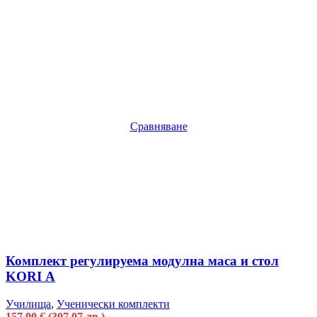
Сравняване
Комплект регулируема модулна маса и стол
KORI А
Училища
,
Ученически комплекти
157.00
€
(307.07 лв.)