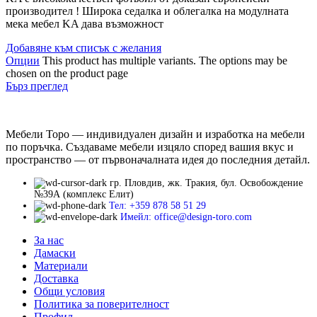
производител ! Широка седалка и облегалка на модулната
мека мебел KA дава възможност
Добавяне към списък с желания
Опции
This product has multiple variants. The options may be
chosen on the product page
Бърз преглед
Мебели Торо — индивидуален дизайн и изработка на мебели
по поръчка. Създаваме мебели изцяло според вашия вкус и
пространство — от първоначалната идея до последния детайл.
гр. Пловдив, жк. Тракия, бул. Освобождение
№39А (комплекс Елит)
Тел: +359 878 58 51 29
Имейл: office@design-toro.com
За нас
Дамаски
Материали
Доставка
Общи условия
Политика за поверителност
Профил