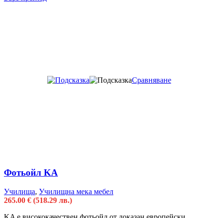
Сравняване
Фотьойл KA
Училища
,
Училищна мека мебел
265.00
€
(518.29 лв.)
KA e висококачествен фотьойл от доказан европейски