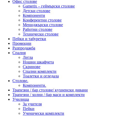
Офис столове
Gamerix – геймърски столове
Детски столове
Компоненти
Конферентни столове
Мениджърски столове
Работни столове
Технически столове
Пейки и табуретки
Промоции
Разпродажба
Спалня
Легла
Нощни шкафчета
Скринове
Спални комплекти
Тоалетки и огледала
Столове.
Компоненти.
Трапезни / бар столове/ кухненски дивани
Трапезни / холни / бар маси и комплекти
Училища
За учителя
Пейки
Ученически комплекти