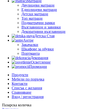
Матраци
Двулицеви матраци
Еднолицеви матраци
Детски матраци
Топ матраци
Подматрачни рамки
Възглавници и завивки
Декоративни възглавници
Детска Стая
Антре
Закачалки
Шкафове за обувки
Портманта
Декорация
Осветление
Промоции
Продукти
Мебели по поръчка
Контакти
Списък с желания
Сравняване
Вход / регистрация
Пазарска количка