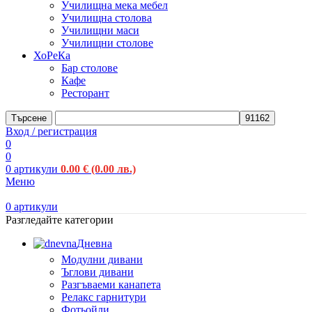
Училищна мека мебел
Училищна столова
Училищни маси
Училищни столове
ХоРеКа
Бар столове
Кафе
Ресторант
Търсене
Вход / регистрация
0
0
0
артикули
0.00
€
(0.00 лв.)
Меню
0
артикули
Разгледайте категории
Дневна
Модулни дивани
Ъглови дивани
Разгъваеми канапета
Релакс гарнитури
Фотьойли