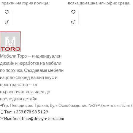
практична горна полица.
всяка домашна или офис среда.
Моделът е изработен от ПДЧ с
Плотът е
Мебели Торо — индивидуален
дизайн и изработка на мебели
по поръчка. Създаваме мебели
изцяло според вашия вкус и
пространство — от
първоначалната идея до
последния детайл.
гр. Пловдив, жк. Тракия, бул. Освобождение №39А (комплекс Елит)
Тел: +359 878 58 51 29
Имейл: office@design-toro.com