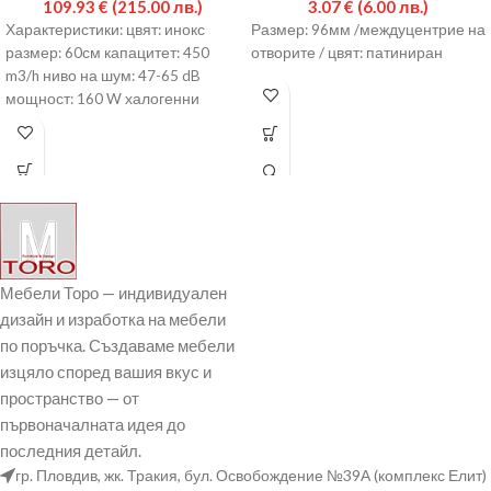
109.93
€
(215.00 лв.)
3.07
€
(6.00 лв.)
Характеристики: цвят: инокс
Размер: 96мм /междуцентрие на
размер: 60см капацитет: 450
отворите / цвят: патиниран
m3/h ниво на шум: 47-65 dB
мощност: 160 W халогенни
лампи push бутони 5 години
гаранция
Мебели Торо — индивидуален
дизайн и изработка на мебели
по поръчка. Създаваме мебели
изцяло според вашия вкус и
пространство — от
първоначалната идея до
последния детайл.
гр. Пловдив, жк. Тракия, бул. Освобождение №39А (комплекс Елит)