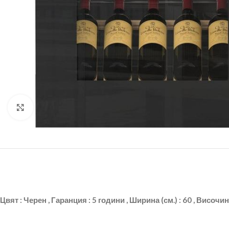
Щракнете за уголемяване
Цвят : Черен , Гаранция : 5 години , Ширина (см.) : 60 , Височи