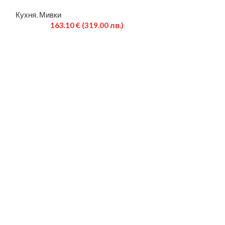
Кухня
,
Мивки
Кухня
,
Мивки
163.10
€
(319.00 лв.)
60.8
Брой корита 1 Д
163 Дължина (м
Гърция Ширина 