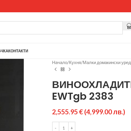
В
ЪЧКА
КОНТАКТИ
Начало
/
Кухня
/
Малки домакински уре
ВИНООХЛАДИТЕ
EWTgb 2383
2,555.95
€
(4,999.00 лв.)