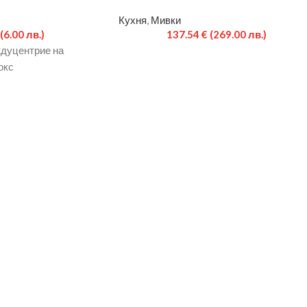
Кухня
,
Мивки
(6.00 лв.)
137.54
€
(269.00 лв.)
дуцентрие на
окс