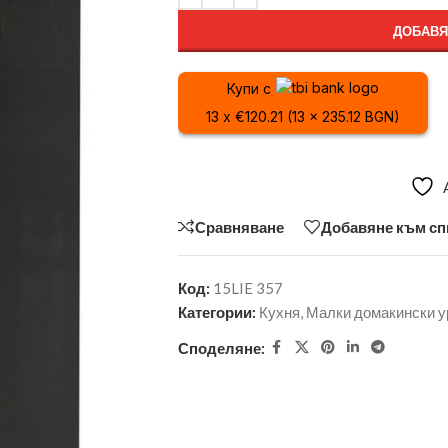
ДОБАВЯ
Купи с
13 x €120.21 (13 x 235.12 BGN)
Сравняване
Добавяне към сп
Код:
15LIE 357
Категории:
Кухня
,
Малки домакински у
Споделяне: