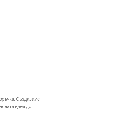
поръчка. Създаваме
алната идея до