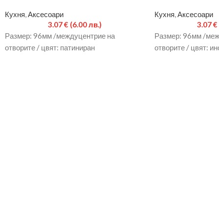
Кухня
,
Аксесоари
Кухня
,
Аксесоари
3.07
€
(6.00 лв.)
3.07
€
Размер: 96мм /междуцентрие на
Размер: 96мм /меж
отворите / цвят: патиниран
отворите / цвят: ин