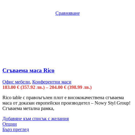
Сравняване
Сгъваема маса Rico
Офис мебели
,
Конферентни маси
183.00
€
(357.92 лв.)
–
204.00
€
(398.99 лв.)
Rico table с правоъгълен плот е висококачествена сгъваема
маса от доказан европейски производител – Nowy Styl Group!
Сгъваема метална рамка,
Добавяне към списък с желания
Опции
Бърз преглед