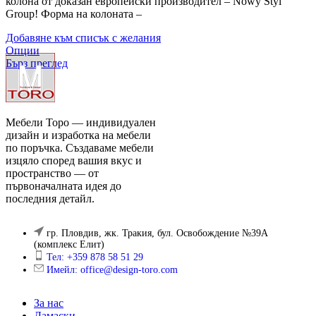
колона от доказан европейски производител – Nowy Styl
Group! Форма на колоната –
Добавяне към списък с желания
Опции
Бърз преглед
Мебели Торо — индивидуален
дизайн и изработка на мебели
по поръчка. Създаваме мебели
изцяло според вашия вкус и
пространство — от
първоначалната идея до
последния детайл.
гр. Пловдив, жк. Тракия, бул. Освобождение №39А
(комплекс Елит)
Тел: +359 878 58 51 29
Имейл: office@design-toro.com
За нас
Дамаски