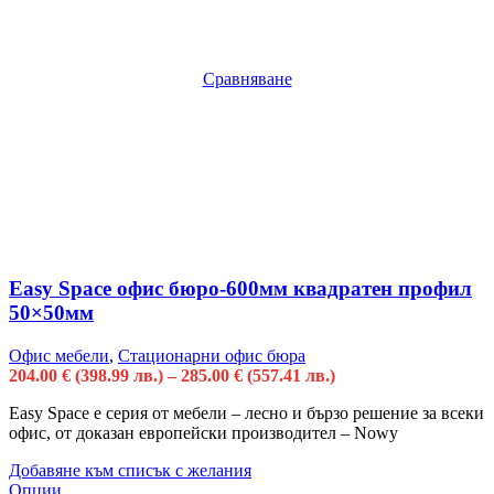
Сравняване
Easy Space офис бюро-600мм квадратен профил
50×50мм
Офис мебели
,
Стационарни офис бюра
204.00
€
(398.99 лв.)
–
285.00
€
(557.41 лв.)
Easy Space е серия от мебели – лесно и бързо решение за всеки
офис, от доказан европейски производител – Nowy
Добавяне към списък с желания
Опции