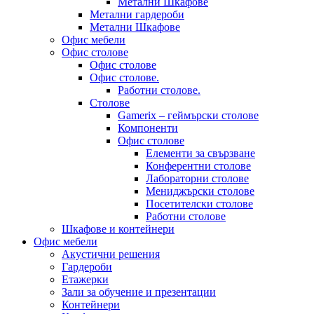
Метални Шкафове
Метални гардероби
Метални Шкафове
Офис мебели
Офис столове
Офис столове
Офис столове.
Работни столове.
Столове
Gamerix – геймърски столове
Компоненти
Офис столове
Елементи за свързване
Конферентни столове
Лабораторни столове
Мениджърски столове
Посетителски столове
Работни столове
Шкафове и контейнери
Офис мебели
Акустични решения
Гардероби
Етажерки
Зали за обучение и презентации
Контейнери