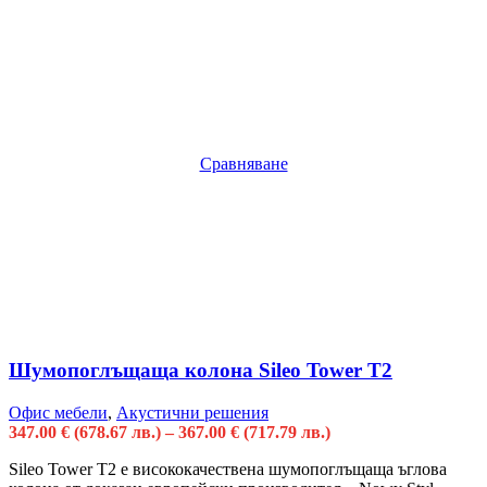
Сравняване
Шумопоглъщаща колона Sileo Tower T2
Офис мебели
,
Акустични решения
347.00
€
(678.67 лв.)
–
367.00
€
(717.79 лв.)
Sileo Tower T2 е висококачественa шумопоглъщащa ъглова