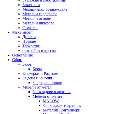
За цехове и работилници
Закачалки
Медицинско обзавеждане
Метални гардероби
Метални основи
Метални шкафове
Стелажи
Мека мебел
Дивани
Пуфове
Табуретки
Фотьойли и кресла
Осветление
Офис
Бюра
Бюра
Етажерки и Рафтове
За деца и юноши
За деца и юноши
Мебели от метал
За складове и архиви.
Мебели от метал
MALOW
За складове и архиви.
Метални Контейнери.