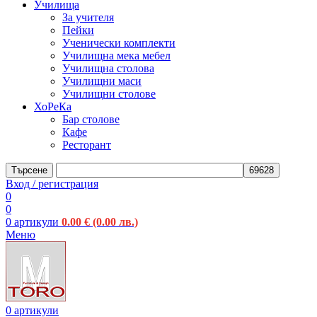
Училища
За учителя
Пейки
Ученически комплекти
Училищна мека мебел
Училищна столова
Училищни маси
Училищни столове
ХоРеКа
Бар столове
Кафе
Ресторант
Търсене
Вход / регистрация
0
0
0
артикули
0.00
€
(0.00 лв.)
Меню
0
артикули