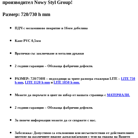
производител Nowy Styl Group!
Размер: 720/730 h mm
ПДЧ с меламиново покритие и 16мм дебелина
Кант PVC 0,5мм
Вратички със заключване и метални дръжки
2 години гаранция – Обхваща фабрични дефекти.
РАЗМЕР:
720/
730Н – подходящи за трите размера етажерки
LITE –
LITE 750
h mm
,
LITE 1120 h mm
и
LITE 1850 h mm.
Можете да поръчате в цвят по избор от нашата страница с
МАТЕРИАЛИ.
2 години гаранция – Обхваща фабрични дефекти.
За повече информация можете да се свържете с нас.
Забележка: Допустими са отклонения или несъответствия от действителните
цветове на различните видове дамаски/декори с тези на екрана на Вашето