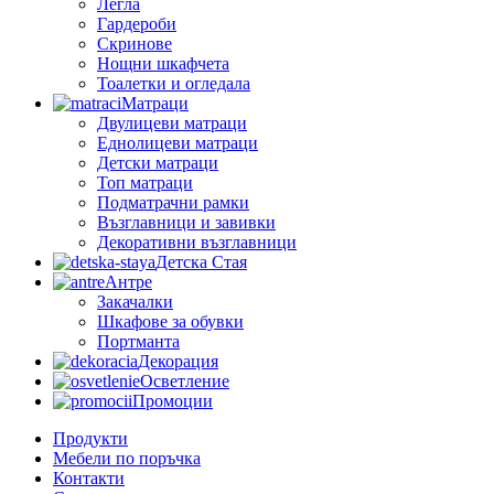
Легла
Гардероби
Скринове
Нощни шкафчета
Тоалетки и огледала
Матраци
Двулицеви матраци
Еднолицеви матраци
Детски матраци
Топ матраци
Подматрачни рамки
Възглавници и завивки
Декоративни възглавници
Детска Стая
Антре
Закачалки
Шкафове за обувки
Портманта
Декорация
Осветление
Промоции
Продукти
Мебели по поръчка
Контакти