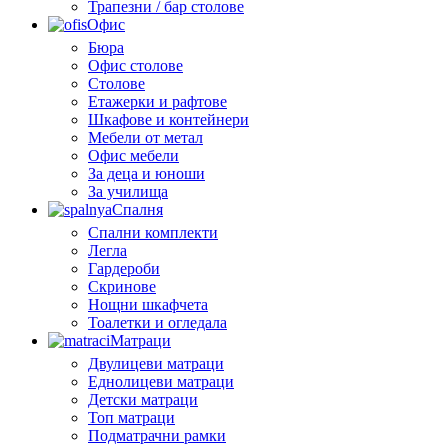
Трапезни / бар столове
Офис
Бюра
Офис столове
Столове
Етажерки и рафтове
Шкафове и контейнери
Мебели от метал
Офис мебели
За деца и юноши
За училища
Спалня
Спални комплекти
Легла
Гардероби
Скринове
Нощни шкафчета
Тоалетки и огледала
Матраци
Двулицеви матраци
Еднолицеви матраци
Детски матраци
Топ матраци
Подматрачни рамки