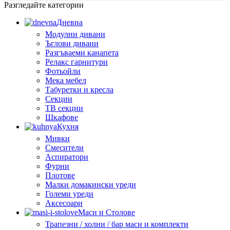
Разгледайте категории
Дневна
Модулни дивани
Ъглови дивани
Разгъваеми канапета
Релакс гарнитури
Фотьойли
Мека мебел
Табуретки и кресла
Секции
ТВ секции
Шкафове
Кухня
Мивки
Смесители
Аспиратори
Фурни
Плотове
Малки домакински уреди
Големи уреди
Аксесоари
Маси и Столове
Трапезни / холни / бар маси и комплекти