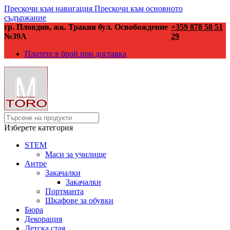
Прескочи към навигация
Прескочи към основното
съдържание
гр. Пловдив, жк. Тракия бул. Освобождение
+359 878 58 51
№39А
29
Платете в брой при доставка
Изберете категория
STEM
Маси за училище
Антре
Закачалки
Закачалки
Портманта
Шкафове за обувки
Бюра
Декорация
Детска стая