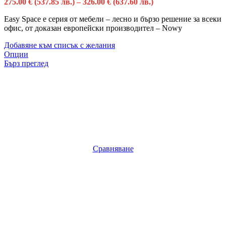
275.00
€
(537.85 лв.)
–
326.00
€
(637.60 лв.)
Easy Space е серия от мебели – лесно и бързо решение за всеки
офис, от доказан европейски производител – Nowy
Добавяне към списък с желания
Опции
Бърз преглед
Сравняване