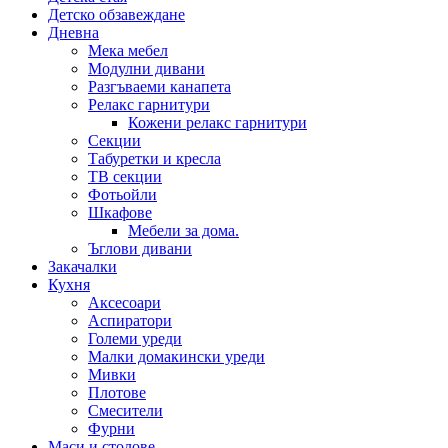
Детско обзавеждане
Дневна
Мека мебел
Модулни дивани
Разгъваеми канапета
Релакс гарнитури
Кожени релакс гарнитури
Секции
Табуретки и кресла
ТВ секции
Фотьойли
Шкафове
Мебели за дома.
Ъглови дивани
Закачалки
Кухня
Аксесоари
Аспиратори
Големи уреди
Малки домакински уреди
Мивки
Плотове
Смесители
Фурни
Маси и столове