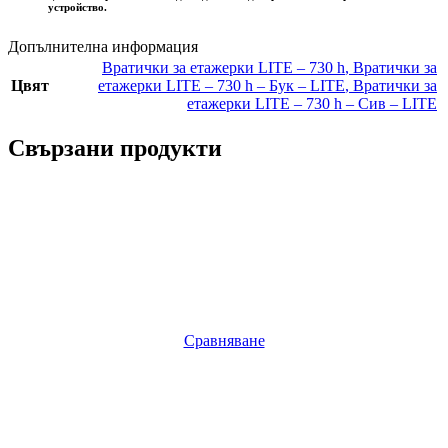
устройство.
Допълнителна информация
Вратички за етажерки LITE – 730 h
,
Вратички за
Цвят
етажерки LITE – 730 h – Бук – LITE
,
Вратички за
етажерки LITE – 730 h – Сив – LITE
Свързани продукти
Сравняване