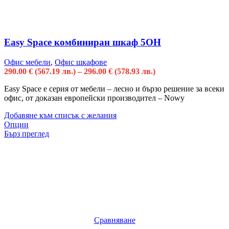
Easy Space комбиниран шкаф 5OH
Офис мебели
,
Офис шкафове
290.00
€
(567.19 лв.)
–
296.00
€
(578.93 лв.)
Easy Space е серия от мебели – лесно и бързо решение за всеки
офис, от доказан европейски производител – Nowy
Добавяне към списък с желания
Опции
Бърз преглед
Сравняване