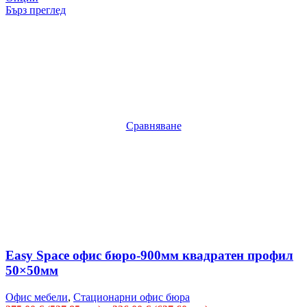
Бърз преглед
Сравняване
Easy Space офис бюро-900мм квадратен профил
50×50мм
Офис мебели
,
Стационарни офис бюра