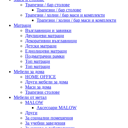
Трапезни / бар столове
Трапезни / бар столове
Трапезни / холни / бар маси и комплекти
Трапезни / холни / бар маси и комплекти
Матраци
Възглавници и завивки
Двулицеви матраци
Декоративни възглавници
Детски матраци
Еднолицеви матраци
Подматрачни рамки
Топ матраци
Топ матраци
Мебели за дома
HOME OFFICE
Други мебели за дома
Маси за дома
Трапезни столове
Мебели от метал
MALOW
Аксесоари MALOW
Други
За социални помещения
За учебни заведения