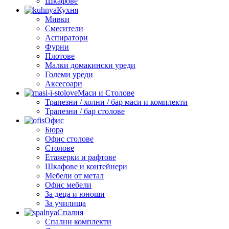
Шкафове
Кухня
Мивки
Смесители
Аспиратори
Фурни
Плотове
Малки домакински уреди
Големи уреди
Аксесоари
Маси и Столове
Трапезни / холни / бар маси и комплекти
Трапезни / бар столове
Офис
Бюра
Офис столове
Столове
Етажерки и рафтове
Шкафове и контейнери
Мебели от метал
Офис мебели
За деца и юноши
За училища
Спалня
Спални комплекти