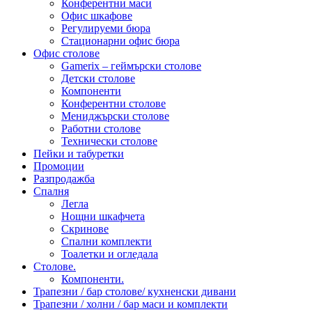
Конферентни маси
Офис шкафове
Регулируеми бюра
Стационарни офис бюра
Офис столове
Gamerix – геймърски столове
Детски столове
Компоненти
Конферентни столове
Мениджърски столове
Работни столове
Технически столове
Пейки и табуретки
Промоции
Разпродажба
Спалня
Легла
Нощни шкафчета
Скринове
Спални комплекти
Тоалетки и огледала
Столове.
Компоненти.
Трапезни / бар столове/ кухненски дивани
Трапезни / холни / бар маси и комплекти