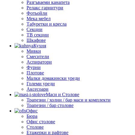
Разгъваеми канапета
Релакс гарнитури
Фотьойли
Мека мебел
Табуретки и кресла
Секции
ТВ секции
Шкафове
Кухня
Мивки
Смесители
Аспиратори
Фурни
Плотове
Малки домакински уреди
Големи уреди
Аксесоари
Маси и Столове
Трапезни / холни / бар маси и комплекти
Трапезни / бар столове
Офис
Бюра
Офис столове
Столове
Етажерки и рафтове