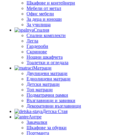
Шкафове и контейнери
Мебели от метал
Офис мебели
За деца и юноши
За училища
Спалня
Спални комплекти
Легла
Гардероби
Скринове
Нощни шкафчета
Тоалетки и огледала
Матраци
Двулицеви матраци
Еднолицеви матраци
Детски матраци
Топ матраци
Подматрачни рамки
Възглавници и завивки
Декоративни възглавници
Детска Стая
Антре
Закачалки
Шкафове за обувки
Портманта