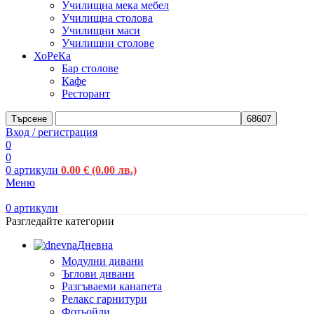
Училищна мека мебел
Училищна столова
Училищни маси
Училищни столове
ХоРеКа
Бар столове
Кафе
Ресторант
Търсене
Вход / регистрация
0
0
0
артикули
0.00
€
(0.00 лв.)
Меню
0
артикули
Разгледайте категории
Дневна
Модулни дивани
Ъглови дивани
Разгъваеми канапета
Релакс гарнитури
Фотьойли