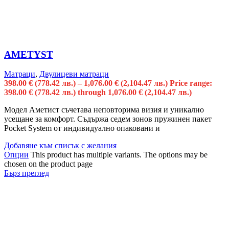
AMETYST
Матраци
,
Двулицеви матраци
398.00
€
(778.42 лв.)
–
1,076.00
€
(2,104.47 лв.)
Price range:
398.00 € (778.42 лв.) through 1,076.00 € (2,104.47 лв.)
Модел Аметист съчетава неповторима визия и уникално
усещане за комфорт. Съдържа седем зонов пружинен пакет
Pocket System от индивидуално опаковани и
Добавяне към списък с желания
Опции
This product has multiple variants. The options may be
chosen on the product page
Бърз преглед