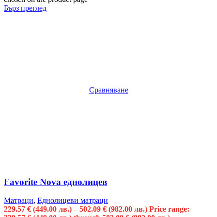
Бърз преглед
Сравняване
Favorite Nova еднолицев
Матраци
,
Еднолицеви матраци
229.57
€
(449.00 лв.)
–
502.09
€
(982.00 лв.)
Price range: