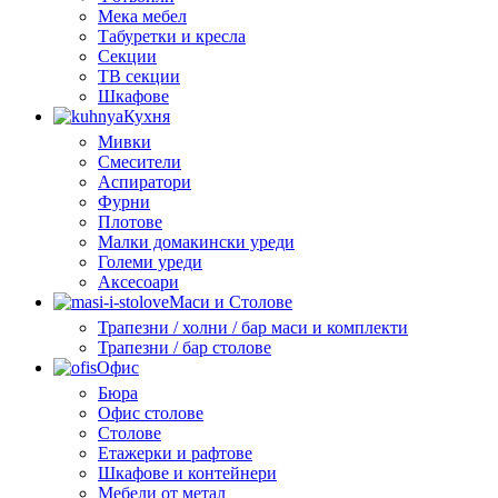
Мека мебел
Табуретки и кресла
Секции
ТВ секции
Шкафове
Кухня
Мивки
Смесители
Аспиратори
Фурни
Плотове
Малки домакински уреди
Големи уреди
Аксесоари
Маси и Столове
Трапезни / холни / бар маси и комплекти
Трапезни / бар столове
Офис
Бюра
Офис столове
Столове
Етажерки и рафтове
Шкафове и контейнери
Мебели от метал