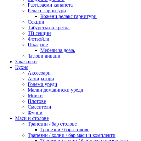
Разгъваеми канапета
Релакс гарнитури
Кожени релакс гарнитури
Секции
Табуретки и кресла
ТВ секции
Фотьойли
Шкафове
Мебели за дома.
Ъглови дивани
Закачалки
Кухня
Аксесоари
Аспиратори
Големи уреди
Малки домакински уреди
Мивки
Плотове
Смесители
Фурни
Маси и столове
Трапезни / бар столове
Трапезни / бар столове
Трапезни / холни / бар маси и комплекти
Трапезни / холни / бар маси и комплекти