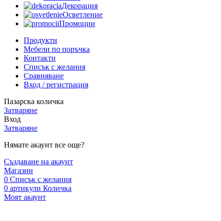
Декорация
Осветление
Промоции
Продукти
Мебели по поръчка
Контакти
Списък с желания
Сравняване
Вход / регистрация
Пазарска количка
Затваряне
Вход
Затваряне
Нямате акаунт все още?
Създаване на акаунт
Магазин
0
Списък с желания
0
артикули
Количка
Моят акаунт