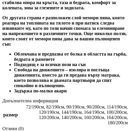
стабилна опора на кръста, таза и бедрата, комфорт за
колената, зона за глезените и ходилата.
От другата страна е разположен слой мемори пяна, която
реагира на топлината на тялото и при натиск следва
извивките му, като по този начин спомага за елеминиране
на напрежението в различните точки. Още няколко ползи,
които слоят от мемори пяна дава за вашия пълноценен
сън:
Облекчава и предпазва от болка в областта на гърба,
бедрата и раменете
Подходящ е за всички пози на сън
Свобода на движението – изолира и поглъща
движенията, вместо да ги предава върху матрака,
което позволява и двамата партньори да спят
спокойно и пълноценно.
Задържа по-малко акари
Допълнителна информация
72/190см
,
82/190см
,
90/190см
,
90/200см
,
114/190см
,
120/190см
,
144/190см
,
164/190см
,
100/200см
,
размер
120/200см
,
140/200см
,
160/200см
,
164/200см
,
180/200см
Отзиви (0)