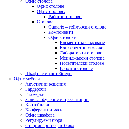
Офис столове
Офис столове
Офис столове.
Работни столове.
Столове
Gamerix – геймърски столове
Компоненти
Офис столове
Елементи за свързване
Конферентни столове
Лабораторни столове
Мениджърски столове
Посетителски столове
Работни столове
Шкафове и контейнери
Офис мебели
Акустични решения
Гардероби
Етажерки
Зали за обучение и презентации
Контейнери
Конферентни маси
Офис шкафове
Регулируеми бюра
Стационарни офис бюра