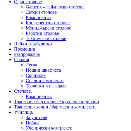
Офис столове
Gamerix – геймърски столове
Детски столове
Компоненти
Конферентни столове
Мениджърски столове
Работни столове
Технически столове
Пейки и табуретки
Промоции
Разпродажба
Спалня
Легла
Нощни шкафчета
Скринове
Спални комплекти
Тоалетки и огледала
Столове.
Компоненти.
Трапезни / бар столове/ кухненски дивани
Трапезни / холни / бар маси и комплекти
Училища
За учителя
Пейки
Ученически комплекти