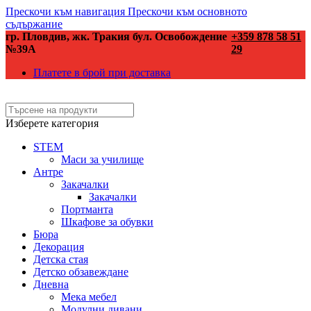
Прескочи към навигация
Прескочи към основното
съдържание
гр. Пловдив, жк. Тракия бул. Освобождение
+359 878 58 51
№39А
29
Платете в брой при доставка
Изберете категория
STEM
Маси за училище
Антре
Закачалки
Закачалки
Портманта
Шкафове за обувки
Бюра
Декорация
Детска стая
Детско обзавеждане
Дневна
Мека мебел
Модулни дивани