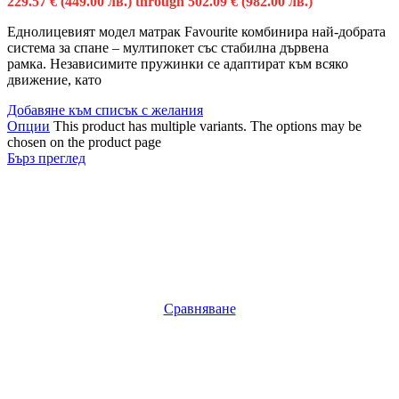
229.57 € (449.00 лв.) through 502.09 € (982.00 лв.)
Еднолицевият модел матрак Favourite комбинира най-добрата
система за спане – мултипокет със стабилна дървена
рамка. Независимите пружинки се адаптират към всяко
движение, като
Добавяне към списък с желания
Опции
This product has multiple variants. The options may be
chosen on the product page
Бърз преглед
Сравняване