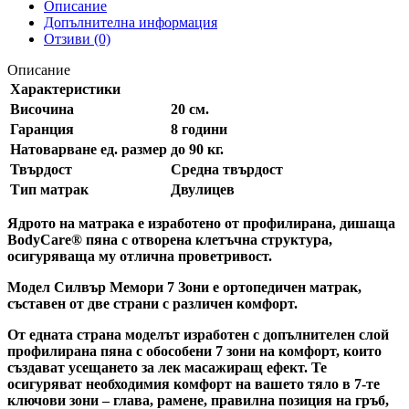
Описание
Допълнителна информация
Отзиви (0)
Описание
Характеристики
Височина
20 см.
Гаранция
8 години
Натоварване ед. размер
до 90 кг.
Твърдост
Средна твърдост
Тип матрак
Двулицев
Ядрото на матрака
е изработено от профилирана, дишаща
BodyCare® пяна с отворена клетъчна структура,
осигуряваща му отлична проветривост.
Модел Силвър Мемори 7 Зони е ортопедичен матрак,
съставен от две страни с различен комфорт.
От едната страна моделът изработен с допълнителен слой
профилирана пяна с обособени 7 зони на комфорт, които
създават усещането за лек масажиращ ефект. Те
осигуряват необходимия комфорт на вашето тяло в 7-те
ключови зони – глава, рамене, правилна позиция на гръб,