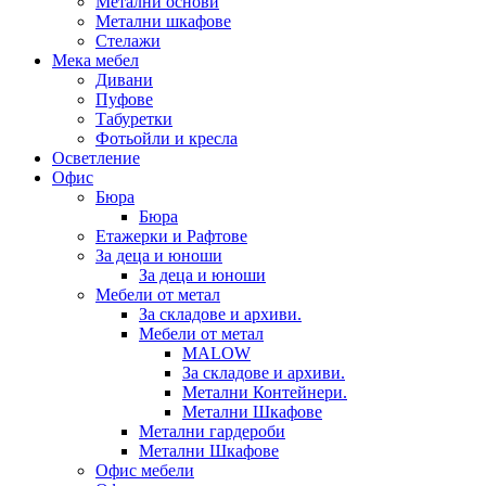
Метални основи
Метални шкафове
Стелажи
Мека мебел
Дивани
Пуфове
Табуретки
Фотьойли и кресла
Осветление
Офис
Бюра
Бюра
Етажерки и Рафтове
За деца и юноши
За деца и юноши
Мебели от метал
За складове и архиви.
Мебели от метал
MALOW
За складове и архиви.
Метални Контейнери.
Метални Шкафове
Метални гардероби
Метални Шкафове
Офис мебели