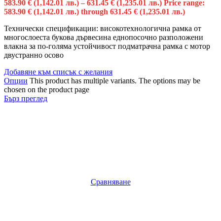
583.90
€
(1,142.01 лв.)
–
631.45
€
(1,235.01 лв.)
Price range:
583.90 € (1,142.01 лв.) through 631.45 € (1,235.01 лв.)
Технически спецификации: високотехнологична рамка от
многослоеста букова дървесина еднопосочно разположени
влакна за по-голяма устойчивост подматрачна рамка с мотор
двустранно осово
Добавяне към списък с желания
Опции
This product has multiple variants. The options may be
chosen on the product page
Бърз преглед
Сравняване