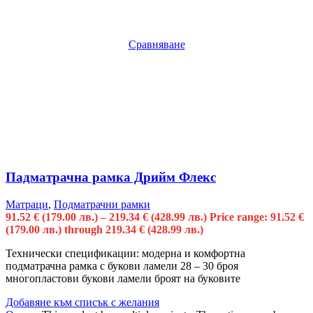
Сравняване
Падматрачна рамка Дрийм Флекс
Матраци
,
Подматрачни рамки
91.52
€
(179.00 лв.)
–
219.34
€
(428.99 лв.)
Price range: 91.52 €
(179.00 лв.) through 219.34 € (428.99 лв.)
Технически спецификации: модерна и комфортна
подматрачна рамка с букови ламели 28 – 30 броя
многопластови букови ламели броят на буковите
Добавяне към списък с желания