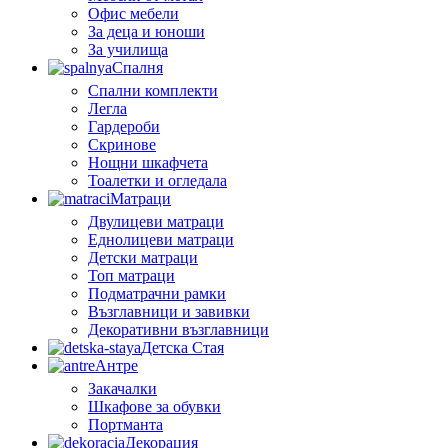
Офис мебели
За деца и юноши
За училища
Спалня
Спални комплекти
Легла
Гардероби
Скринове
Нощни шкафчета
Тоалетки и огледала
Матраци
Двулицеви матраци
Еднолицеви матраци
Детски матраци
Топ матраци
Подматрачни рамки
Възглавници и завивки
Декоративни възглавници
Детска Стая
Антре
Закачалки
Шкафове за обувки
Портманта
Декорация