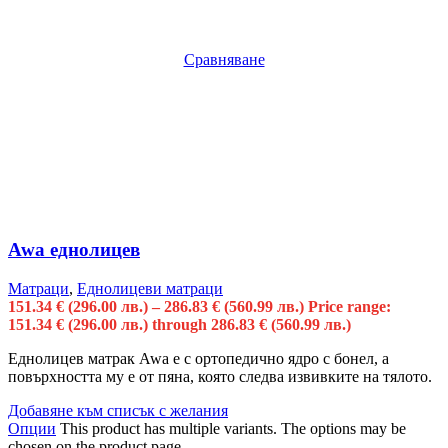
Сравняване
Awa еднолицев
Матраци
,
Еднолицеви матраци
151.34
€
(296.00 лв.)
–
286.83
€
(560.99 лв.)
Price range:
151.34 € (296.00 лв.) through 286.83 € (560.99 лв.)
Еднолицев матрак Awa е с oртопедично ядро с бонел, а
повърхността му e от пяна, която следва извивките на тялото.
Добавяне към списък с желания
Опции
This product has multiple variants. The options may be
chosen on the product page