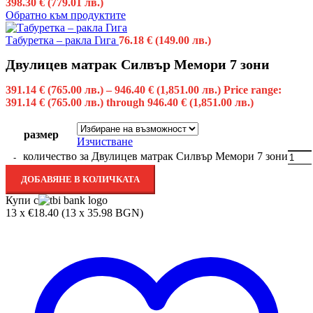
398.30 € (779.01 лв.)
Обратно към продуктите
Табуретка – ракла Гига
76.18
€
(149.00 лв.)
Двулицев матрак Силвър Мемори 7 зони
391.14
€
(765.00 лв.)
–
946.40
€
(1,851.00 лв.)
Price range:
391.14 € (765.00 лв.) through 946.40 € (1,851.00 лв.)
размер
Изчистване
количество за Двулицев матрак Силвър Мемори 7 зони
ДОБАВЯНЕ В КОЛИЧКАТА
Купи с
13 x €18.40 (13 x 35.98 BGN)