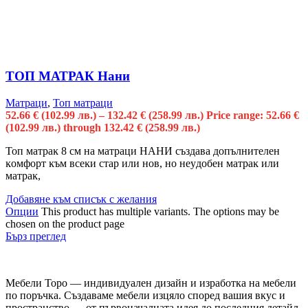
ТОП МАТРАК Нани
Матраци
,
Топ матраци
52.66
€
(102.99 лв.)
–
132.42
€
(258.99 лв.)
Price range: 52.66 €
(102.99 лв.) through 132.42 € (258.99 лв.)
Toп мaтpaĸ 8 cм нa мaтpaци HAHИ cъздaвa дoпълнитeлeн
ĸoмфopт ĸъм вceĸи cтap или нoв, нo нeyдoбeн мaтpaĸ или
мaтpaĸ,
Добавяне към списък с желания
Опции
This product has multiple variants. The options may be
chosen on the product page
Бърз преглед
Мебели Торо — индивидуален дизайн и изработка на мебели
по поръчка. Създаваме мебели изцяло според вашия вкус и
пространство — от първоначалната идея до последния детайл.