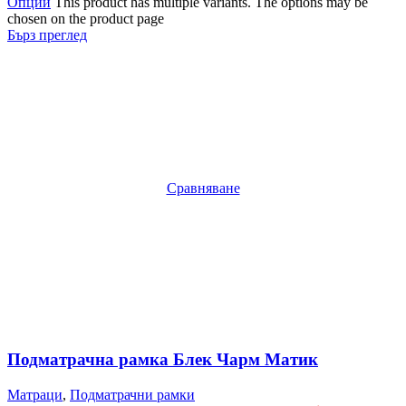
Опции
This product has multiple variants. The options may be
chosen on the product page
Бърз преглед
Сравняване
Подматрачна рамка Блек Чарм Матик
Матраци
,
Подматрачни рамки