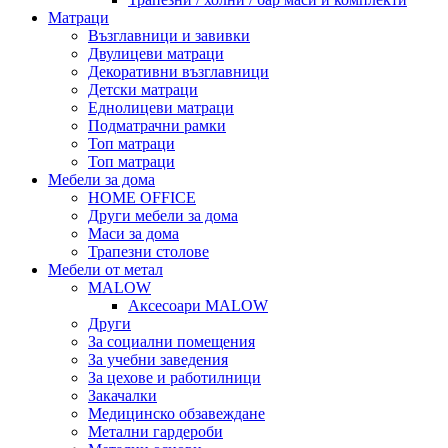
Матраци
Възглавници и завивки
Двулицеви матраци
Декоративни възглавници
Детски матраци
Еднолицеви матраци
Подматрачни рамки
Топ матраци
Топ матраци
Мебели за дома
HOME OFFICE
Други мебели за дома
Маси за дома
Трапезни столове
Мебели от метал
MALOW
Аксесоари MALOW
Други
За социални помещения
За учебни заведения
За цехове и работилници
Закачалки
Медицинско обзавеждане
Метални гардероби