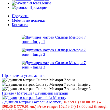
Осветление
Промоции
Продукти
Мебели по поръчка
Контакти
Щракнете за уголемяване
Начало
/
Матраци
/
Двулицеви матраци
Двулицев матрак Lavandula Memory
162.59
€
(318.00 лв.)
–
398.30
€
(779.01 лв.)
Price range: 162.59 € (318.00 лв.) through