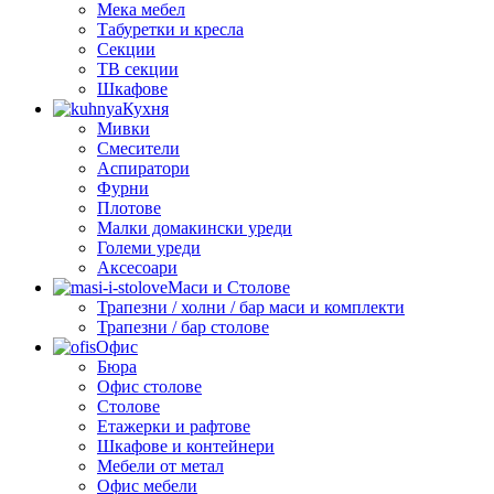
Мека мебел
Табуретки и кресла
Секции
ТВ секции
Шкафове
Кухня
Мивки
Смесители
Аспиратори
Фурни
Плотове
Малки домакински уреди
Големи уреди
Аксесоари
Маси и Столове
Трапезни / холни / бар маси и комплекти
Трапезни / бар столове
Офис
Бюра
Офис столове
Столове
Етажерки и рафтове
Шкафове и контейнери
Мебели от метал
Офис мебели