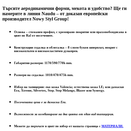
Търсите аеродинамични форми, мекота и удобство? Ще ги
намерите в линия Naudu – от доказан европейски
производител Nowy Styl Group!
Основа – стоманен профил, с хромирано покритие или праховобоядисана в
цвят по Ral от посочените.
Конструкция седалка и облегалка – 8 слоен буков шперплат, покрит с
високоплътен и високоеластичен дунапрен.
Габаритни размери: 1170/590/770h mm.
Размери на седалка: 1010/470/475h mm.
Избор на тапицерия:
еко кожа
Valencia;
естествена кожа
LE
; или дамаски
Era
,
Xtreme, Silvertex, Step. Step Melange, Blazer
или
Synergy.
Посочената цена е за дамаска
Era.
Възможност за комбиниране на два цвята от един вид тапицерия.
Можете да поръчате в цвят по избор от нашата страница с
МАТЕРИАЛИ.