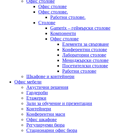
Офис столове
Офис столове
Офис столове.
Работни столове.
Столове
Gamerix – геймърски столове
Компоненти
Офис столове
Елементи за свързване
Конферентни столове
Лабораторни столове
Мениджърски столове
Посетителски столове
Работни столове
Шкафове и контейнери
Офис мебели
Акустични решения
Гардероби
Етажерки
Зали за обучение и презентации
Контейнери
Конферентни маси
Офис шкафове
Регулируеми бюра
Стационарни офис бюра