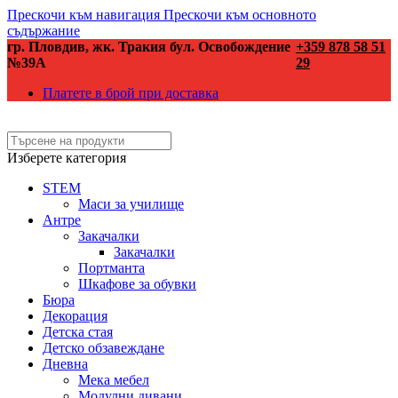
Прескочи към навигация
Прескочи към основното
съдържание
гр. Пловдив, жк. Тракия бул. Освобождение
+359 878 58 51
№39А
29
Платете в брой при доставка
Изберете категория
STEM
Маси за училище
Антре
Закачалки
Закачалки
Портманта
Шкафове за обувки
Бюра
Декорация
Детска стая
Детско обзавеждане
Дневна
Мека мебел
Модулни дивани