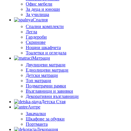
Офис мебели
За деца и юноши
За училища
Спалня
Спални комплекти
Легла
Гардероби
Скринове
Нощни шкафчета
Тоалетки и огледала
Матраци
Двулицеви матраци
Еднолицеви матраци
Детски матраци
Топ матраци
Подматрачни рамки
Възглавници и завивки
Декоративни възглавници
Детска Стая
Антре
Закачалки
Шкафове за обувки
Портманта
Декорация