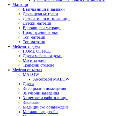
Матраци
Възглавници и завивки
Двулицеви матраци
Декоративни възглавници
Детски матраци
Еднолицеви матраци
Подматрачни рамки
Топ матраци
Топ матраци
Мебели за дома
HOME OFFICE
Други мебели за дома
Маси за дома
Трапезни столове
Мебели от метал
MALOW
Аксесоари MALOW
Други
За социални помещения
За учебни заведения
За цехове и работилници
Закачалки
Медицинско обзавеждане
Метални гардероби