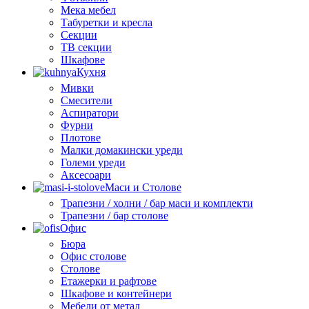
Мека мебел
Табуретки и кресла
Секции
ТВ секции
Шкафове
Кухня
Мивки
Смесители
Аспиратори
Фурни
Плотове
Малки домакински уреди
Големи уреди
Аксесоари
Маси и Столове
Трапезни / холни / бар маси и комплекти
Трапезни / бар столове
Офис
Бюра
Офис столове
Столове
Етажерки и рафтове
Шкафове и контейнери
Мебели от метал