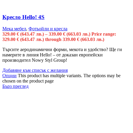
Кресло Hello! 4S
Мека мебел
,
Фотьойли и кресла
329.00
€
(643.47 лв.)
–
339.00
€
(663.03 лв.)
Price range:
329.00 € (643.47 лв.) through 339.00 € (663.03 лв.)
Търсите аеродинамични форми, мекота и удобство? Ще ги
намерите в линия Hello! – от доказан европейски
производител Nowy Styl Group!
Добавяне към списък с желания
Опции
This product has multiple variants. The options may be
chosen on the product page
Бърз преглед