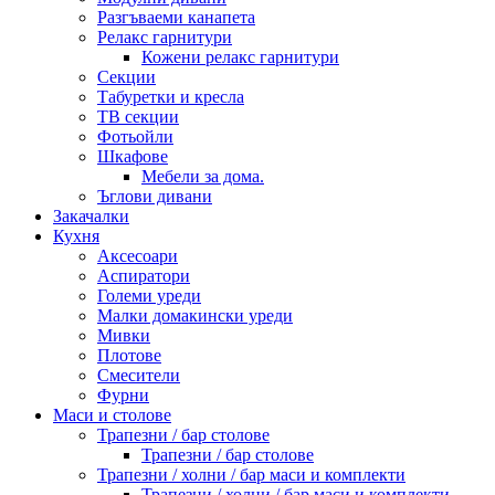
Разгъваеми канапета
Релакс гарнитури
Кожени релакс гарнитури
Секции
Табуретки и кресла
ТВ секции
Фотьойли
Шкафове
Мебели за дома.
Ъглови дивани
Закачалки
Кухня
Аксесоари
Аспиратори
Големи уреди
Малки домакински уреди
Мивки
Плотове
Смесители
Фурни
Маси и столове
Трапезни / бар столове
Трапезни / бар столове
Трапезни / холни / бар маси и комплекти
Трапезни / холни / бар маси и комплекти