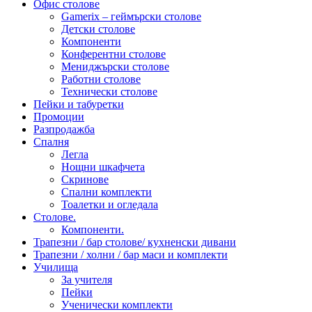
Офис столове
Gamerix – геймърски столове
Детски столове
Компоненти
Конферентни столове
Мениджърски столове
Работни столове
Технически столове
Пейки и табуретки
Промоции
Разпродажба
Спалня
Легла
Нощни шкафчета
Скринове
Спални комплекти
Тоалетки и огледала
Столове.
Компоненти.
Трапезни / бар столове/ кухненски дивани
Трапезни / холни / бар маси и комплекти
Училища
За учителя
Пейки
Ученически комплекти