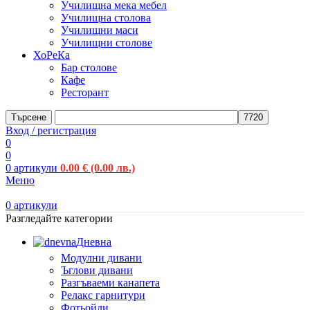
Училищна мека мебел
Училищна столова
Училищни маси
Училищни столове
ХоРеКа
Бар столове
Кафе
Ресторант
Търсене
Вход / регистрация
0
0
0
артикули
0.00
€
(0.00 лв.)
Меню
0
артикули
Разгледайте категории
Дневна
Модулни дивани
Ъглови дивани
Разгъваеми канапета
Релакс гарнитури
Фотьойли