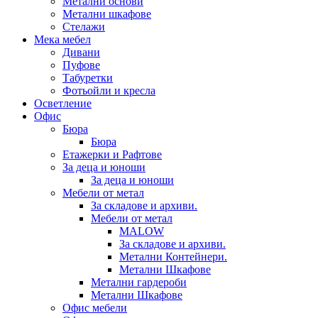
Метални основи
Метални шкафове
Стелажи
Мека мебел
Дивани
Пуфове
Табуретки
Фотьойли и кресла
Осветление
Офис
Бюра
Бюра
Етажерки и Рафтове
За деца и юноши
За деца и юноши
Мебели от метал
За складове и архиви.
Мебели от метал
MALOW
За складове и архиви.
Метални Контейнери.
Метални Шкафове
Метални гардероби
Метални Шкафове
Офис мебели