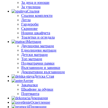
За деца и юноши
За училища
Спалня
Спални комплекти
Легла
Гардероби
Скринове
Нощни шкафчета
Тоалетки и огледала
Матраци
Двулицеви матраци
Еднолицеви матраци
Детски матраци
Топ матраци
Подматрачни рамки
Възглавници и завивки
Декоративни възглавници
Детска Стая
Антре
Закачалки
Шкафове за обувки
Портманта
Декорация
Осветление
Промоции