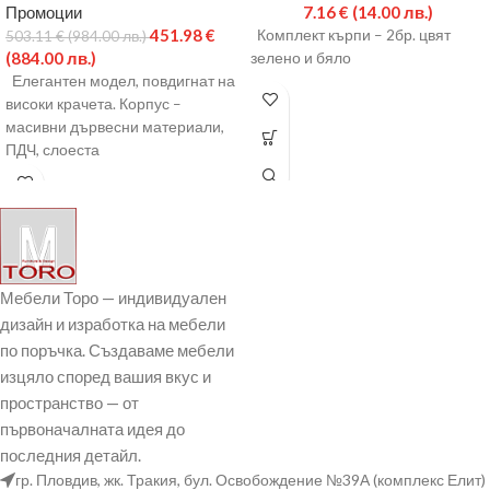
Промоции
7.16
€
(14.00 лв.)
451.98
€
Комплект кърпи – 2бр. цвят
503.11
€
(984.00 лв.)
(884.00 лв.)
зелено и бяло
Елегантен модел, повдигнат на
високи крачета. Корпус –
масивни дървесни материали,
ПДЧ, слоеста
дървесина:седални части – зиг-
заг пружини.
Мебели Торо — индивидуален
дизайн и изработка на мебели
по поръчка. Създаваме мебели
изцяло според вашия вкус и
пространство — от
първоначалната идея до
последния детайл.
гр. Пловдив, жк. Тракия, бул. Освобождение №39А (комплекс Елит)