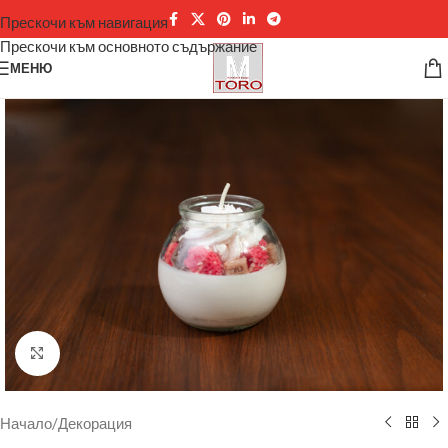
Прескочи към навигация
Прескочи към основното съдържание
МЕНЮ
Щракнете за уголемяване
Начало
/
Декорация