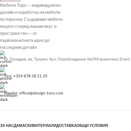
Мебели Торо — индивидуален
дизайн и изработка на мебели
по поръчка. Създаваме мебели
изцяло според вашия вкус и
пространство — от
първоначалната идея до
последния детайл.
гр. Пловдив, жк. Тракия, бул. Освобождение №39А (комплекс Елит)
Тел: +359 878 58 51 29
Имейл: office@design-toro.com
ЗА НАС
ДАМАСКИ
МАТЕРИАЛИ
ДОСТАВКА
ОБЩИ УСЛОВИЯ