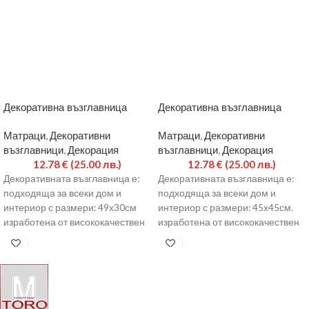
Декоративна възглавница
Декоративна възглавница
Матраци
,
Декоративни
Матраци
,
Декоративни
възглавници
,
Декорация
възглавници
,
Декорация
12.78
€
(25.00 лв.)
12.78
€
(25.00 лв.)
Декоративната възглавница е:
Декоративната възглавница е:
подходяща за всеки дом и
подходяща за всеки дом и
интериор с размери: 49х30см
интериор с размери: 45х45см.
изработена от висококачествен
изработена от висококачествен
текстил има цип и лесно
текстил има цип и лесно