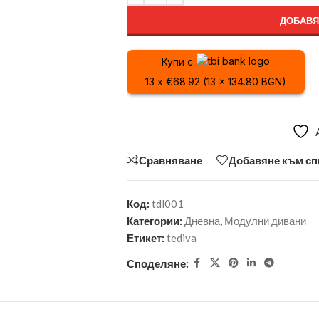
ДОБАВЯ
Купи с
13 x €68.92 (13 x 134.80 BGN)
Сравняване
Добавяне към сп
Код:
tdl001
Категории:
Дневна
,
Модулни дивани
Етикет:
tediva
Споделяне: