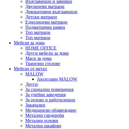
Възглавници и завивки
Двулицеви матраци
Декоративни възглавници
Детски матраци
Еднолицеви матраци
Подматрачни рамки
Топ матраци
Топ матраци
Мебели за дома
HOME OFFICE
Други мебели за дома
Маси за дома
Трапезни столове
Мебели от метал
MALOW
Аксесоари MALOW
Други
За социални помещения
За учебни заведения
За цехове и работилници
Закачалки
Медицинско обзавеждане
Метални гардероби
Метални основи
Метални шкафове