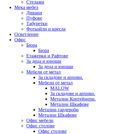
Стелажи
Мека мебел
Дивани
Пуфове
Табуретки
Фотьойли и кресла
Осветление
Офис
Бюра
Бюра
Етажерки и Рафтове
За деца и юноши
За деца и юноши
Мебели от метал
За складове и архиви.
Мебели от метал
MALOW
За складове и архиви.
Метални Контейнери.
Метални Шкафове
Метални гардероби
Метални Шкафове
Офис мебели
Офис столове
Офис столове