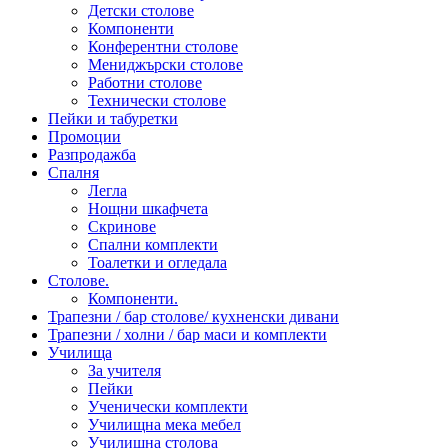
Детски столове
Компоненти
Конферентни столове
Мениджърски столове
Работни столове
Технически столове
Пейки и табуретки
Промоции
Разпродажба
Спалня
Легла
Нощни шкафчета
Скринове
Спални комплекти
Тоалетки и огледала
Столове.
Компоненти.
Трапезни / бар столове/ кухненски дивани
Трапезни / холни / бар маси и комплекти
Училища
За учителя
Пейки
Ученически комплекти
Училищна мека мебел
Училищна столова