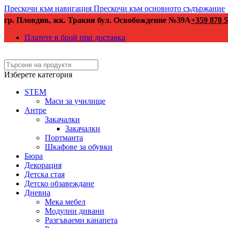
Прескочи към навигация
Прескочи към основното съдържание
гр. Пловдив, жк. Тракия бул. Освобождение №39А
+359 878 5
Платете в брой при доставка
Изберете категория
STEM
Маси за училище
Антре
Закачалки
Закачалки
Портманта
Шкафове за обувки
Бюра
Декорация
Детска стая
Детско обзавеждане
Дневна
Мека мебел
Модулни дивани
Разгъваеми канапета