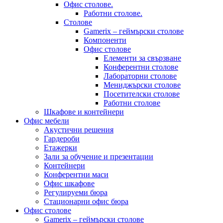
Офис столове.
Работни столове.
Столове
Gamerix – геймърски столове
Компоненти
Офис столове
Елементи за свързване
Конферентни столове
Лабораторни столове
Мениджърски столове
Посетителски столове
Работни столове
Шкафове и контейнери
Офис мебели
Акустични решения
Гардероби
Етажерки
Зали за обучение и презентации
Контейнери
Конферентни маси
Офис шкафове
Регулируеми бюра
Стационарни офис бюра
Офис столове
Gamerix – геймърски столове