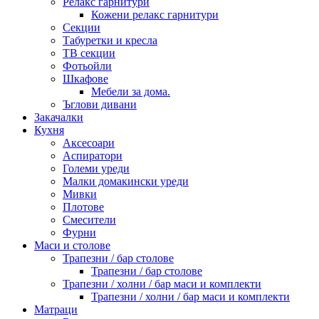
Релакс гарнитури
Кожени релакс гарнитури
Секции
Табуретки и кресла
ТВ секции
Фотьойли
Шкафове
Мебели за дома.
Ъглови дивани
Закачалки
Кухня
Аксесоари
Аспиратори
Големи уреди
Малки домакински уреди
Мивки
Плотове
Смесители
Фурни
Маси и столове
Трапезни / бар столове
Трапезни / бар столове
Трапезни / холни / бар маси и комплекти
Трапезни / холни / бар маси и комплекти
Матраци