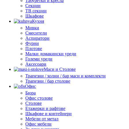
Табуретки и кресла
Секции
ТВ секции
Шкафове
Кухня
Мивки
Смесители
Аспиратори
Фурни
Плотове
Малки домакински уреди
Големи уреди
Аксесоари
Маси и Столове
Трапезни / холни / бар маси и комплекти
Трапезни / бар столове
Офис
Бюра
Офис столове
Столове
Етажерки и рафтове
Шкафове и контейнери
Мебели от метал
Офис мебели