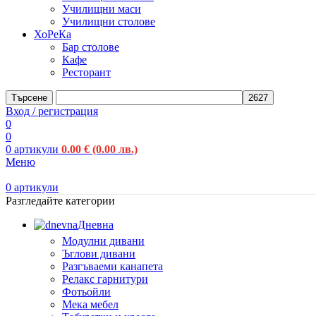
Училищни маси
Училищни столове
ХоРеКа
Бар столове
Кафе
Ресторант
Търсене
Вход / регистрация
0
0
0
артикули
0.00
€
(0.00 лв.)
Меню
0
артикули
Разгледайте категории
Дневна
Модулни дивани
Ъглови дивани
Разгъваеми канапета
Релакс гарнитури
Фотьойли
Мека мебел