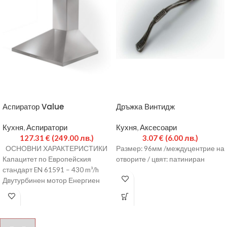
Аспиратор Value
Дръжка Винтидж
Кухня
,
Аспиратори
Кухня
,
Аксесоари
127.31
€
(249.00 лв.)
3.07
€
(6.00 лв.)
ОСНОВНИ ХАРАКТЕРИСТИКИ
Размер: 96мм /междуцентрие на
Капацитет по Европейския
отворите / цвят: патиниран
стандарт EN 61591 – 430 m³/h
Двутурбинен мотор Енергиен
клас – D Управление с