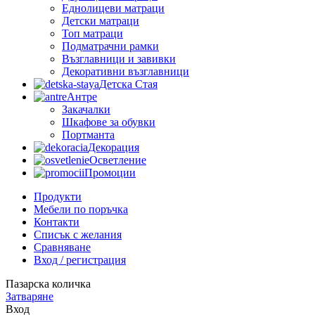
Еднолицеви матраци
Детски матраци
Топ матраци
Подматрачни рамки
Възглавници и завивки
Декоративни възглавници
Детска Стая
Антре
Закачалки
Шкафове за обувки
Портманта
Декорация
Осветление
Промоции
Продукти
Мебели по поръчка
Контакти
Списък с желания
Сравняване
Вход / регистрация
Пазарска количка
Затваряне
Вход