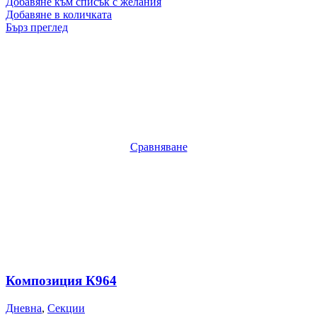
Добавяне към списък с желания
Добавяне в количката
Бърз преглед
Сравняване
Композиция К964
Дневна
,
Секции