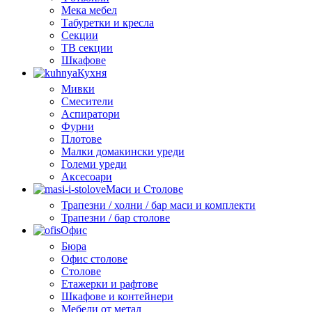
Мека мебел
Табуретки и кресла
Секции
ТВ секции
Шкафове
Кухня
Мивки
Смесители
Аспиратори
Фурни
Плотове
Малки домакински уреди
Големи уреди
Аксесоари
Маси и Столове
Трапезни / холни / бар маси и комплекти
Трапезни / бар столове
Офис
Бюра
Офис столове
Столове
Етажерки и рафтове
Шкафове и контейнери
Мебели от метал