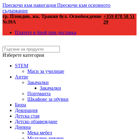
Прескочи към навигация
Прескочи към основното
съдържание
гр. Пловдив, жк. Тракия бул. Освобождение
+359 878 58 51
№39А
29
Платете в брой при доставка
Изберете категория
STEM
Маси за училище
Антре
Закачалки
Закачалки
Портманта
Шкафове за обувки
Бюра
Декорация
Детска стая
Детско обзавеждане
Дневна
Мека мебел
Модулни дивани