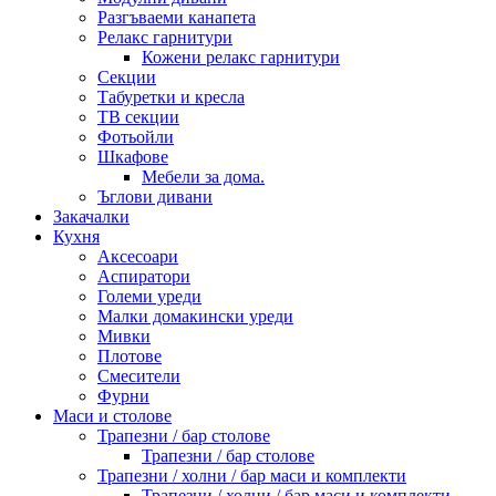
Разгъваеми канапета
Релакс гарнитури
Кожени релакс гарнитури
Секции
Табуретки и кресла
ТВ секции
Фотьойли
Шкафове
Мебели за дома.
Ъглови дивани
Закачалки
Кухня
Аксесоари
Аспиратори
Големи уреди
Малки домакински уреди
Мивки
Плотове
Смесители
Фурни
Маси и столове
Трапезни / бар столове
Трапезни / бар столове
Трапезни / холни / бар маси и комплекти
Трапезни / холни / бар маси и комплекти