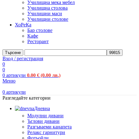
Училищна мека мебел
Училищна столова
Училищни маси
Училищни столове
ХоРеКа
Бар столове
Кафе
Ресторант
Търсене
Вход / регистрация
0
0
0
артикули
0.00
€
(0.00 лв.)
Меню
0
артикули
Разгледайте категории
Дневна
Модулни дивани
Ъглови дивани
Разгъваеми канапета
Релакс гарнитури
Фотьойли