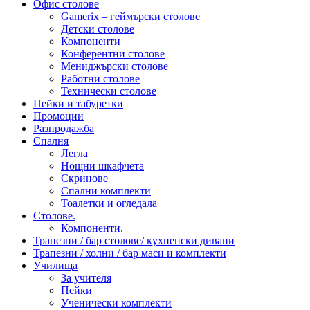
Офис столове
Gamerix – геймърски столове
Детски столове
Компоненти
Конферентни столове
Мениджърски столове
Работни столове
Технически столове
Пейки и табуретки
Промоции
Разпродажба
Спалня
Легла
Нощни шкафчета
Скринове
Спални комплекти
Тоалетки и огледала
Столове.
Компоненти.
Трапезни / бар столове/ кухненски дивани
Трапезни / холни / бар маси и комплекти
Училища
За учителя
Пейки
Ученически комплекти