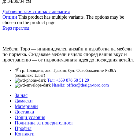
д: 34/39/34 см
Добавяне към списък с желания
Опции
This product has multiple variants. The options may be
chosen on the product page
Бърз преглед
Мебели Торо — индивидуален дизайн и изработка на мебели
по поръчка. Създаваме мебели изцяло според вашия вкус и
пространство — от първоначалната идея до последния детайл.
гр. Пловдив, жк. Тракия, бул. Освобождение №39А
(комплекс Елит)
Тел: +359 878 58 51 29
Имейл: office@design-toro.com
За нас
Дамаски
Материали
Доставка
Общи условия
Политика за поверителност
Профил
Контакти