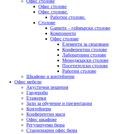
Офис столове
Офис столове
Офис столове.
Работни столове.
Столове
Gamerix – геймърски столове
Компоненти
Офис столове
Елементи за свързване
Конферентни столове
Лабораторни столове
Мениджърски столове
Посетителски столове
Работни столове
Шкафове и контейнери
Офис мебели
Акустични решения
Гардероби
Етажерки
Зали за обучение и презентации
Контейнери
Конферентни маси
Офис шкафове
Регулируеми бюра
Стационарни офис бюра