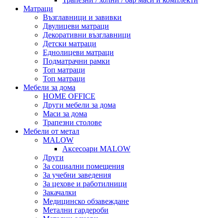
Матраци
Възглавници и завивки
Двулицеви матраци
Декоративни възглавници
Детски матраци
Еднолицеви матраци
Подматрачни рамки
Топ матраци
Топ матраци
Мебели за дома
HOME OFFICE
Други мебели за дома
Маси за дома
Трапезни столове
Мебели от метал
MALOW
Аксесоари MALOW
Други
За социални помещения
За учебни заведения
За цехове и работилници
Закачалки
Медицинско обзавеждане
Метални гардероби