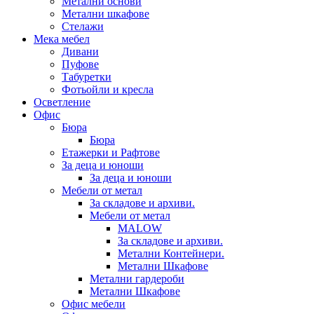
Метални основи
Метални шкафове
Стелажи
Мека мебел
Дивани
Пуфове
Табуретки
Фотьойли и кресла
Осветление
Офис
Бюра
Бюра
Етажерки и Рафтове
За деца и юноши
За деца и юноши
Мебели от метал
За складове и архиви.
Мебели от метал
MALOW
За складове и архиви.
Метални Контейнери.
Метални Шкафове
Метални гардероби
Метални Шкафове
Офис мебели