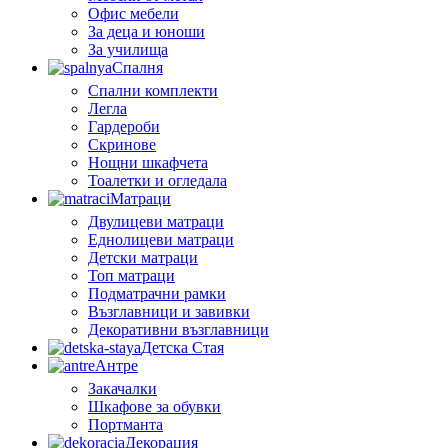
Офис мебели
За деца и юноши
За училища
Спалня
Спални комплекти
Легла
Гардероби
Скринове
Нощни шкафчета
Тоалетки и огледала
Матраци
Двулицеви матраци
Еднолицеви матраци
Детски матраци
Топ матраци
Подматрачни рамки
Възглавници и завивки
Декоративни възглавници
Детска Стая
Антре
Закачалки
Шкафове за обувки
Портманта
Декорация