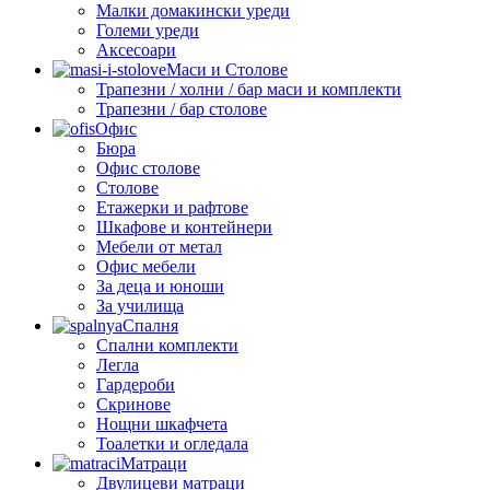
Малки домакински уреди
Големи уреди
Аксесоари
Маси и Столове
Трапезни / холни / бар маси и комплекти
Трапезни / бар столове
Офис
Бюра
Офис столове
Столове
Етажерки и рафтове
Шкафове и контейнери
Мебели от метал
Офис мебели
За деца и юноши
За училища
Спалня
Спални комплекти
Легла
Гардероби
Скринове
Нощни шкафчета
Тоалетки и огледала
Матраци
Двулицеви матраци