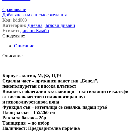
Сравняване
Добавяне към списък с желания
Код:
kdd003
Категории:
Дневна
,
Ъглови дивани
Етикет:
дивани Камбо
Споделяне:
Описание
Описание
Корпус – масив, МДФ, ПДЧ
Седална част – пружинен пакет тип „Бонел”,
пенополиуретан с висока плътност
Комплект облегални възглавници – със свалящи се калъфи
от висококачествен силиконизиран пух
и пенополиуретанвoа пяна
Функция сън – изтегляща се седалка, падащ гръб
Площ за сън – 155/260 см
Ракла за багаж – 2бр
Тапицерия – по избор
Наличност: Предварителна поръчка