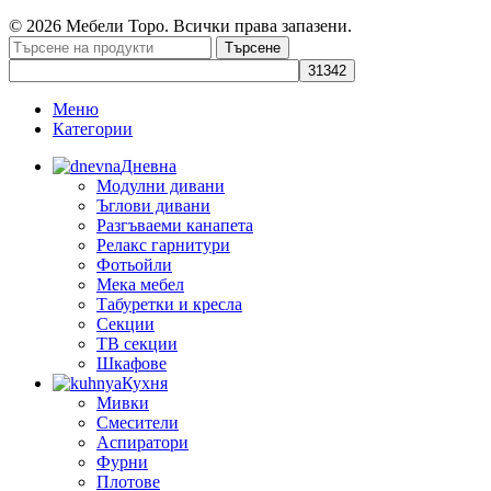
© 2026 Мебели Торо. Всички права запазени.
Търсене
Меню
Категории
Дневна
Модулни дивани
Ъглови дивани
Разгъваеми канапета
Релакс гарнитури
Фотьойли
Мека мебел
Табуретки и кресла
Секции
ТВ секции
Шкафове
Кухня
Мивки
Смесители
Аспиратори
Фурни
Плотове