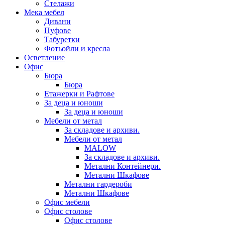
Стелажи
Мека мебел
Дивани
Пуфове
Табуретки
Фотьойли и кресла
Осветление
Офис
Бюра
Бюра
Етажерки и Рафтове
За деца и юноши
За деца и юноши
Мебели от метал
За складове и архиви.
Мебели от метал
MALOW
За складове и архиви.
Метални Контейнери.
Метални Шкафове
Метални гардероби
Метални Шкафове
Офис мебели
Офис столове
Офис столове