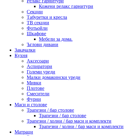
Релакс гарнитури
Кожени релакс гарнитури
Секции
Табуретки и кресла
ТВ секции
Фотьойли
Шкафове
Мебели за дома.
Ъглови дивани
Закачалки
Кухня
Аксесоари
Аспиратори
Големи уреди
Малки домакински уреди
Мивки
Плотове
Смесители
Фурни
Маси и столове
Трапезни / бар столове
Трапезни / бар столове
Трапезни / холни / бар маси и комплекти
Трапезни / холни / бар маси и комплекти
Матраци