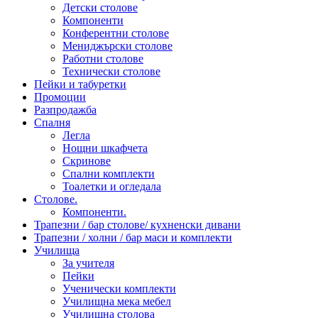
Детски столове
Компоненти
Конферентни столове
Мениджърски столове
Работни столове
Технически столове
Пейки и табуретки
Промоции
Разпродажба
Спалня
Легла
Нощни шкафчета
Скринове
Спални комплекти
Тоалетки и огледала
Столове.
Компоненти.
Трапезни / бар столове/ кухненски дивани
Трапезни / холни / бар маси и комплекти
Училища
За учителя
Пейки
Ученически комплекти
Училищна мека мебел
Училищна столова