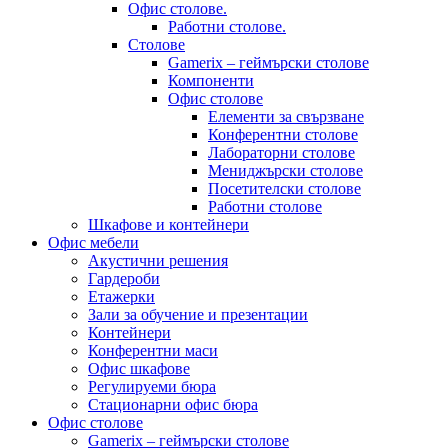
Офис столове.
Работни столове.
Столове
Gamerix – геймърски столове
Компоненти
Офис столове
Елементи за свързване
Конферентни столове
Лабораторни столове
Мениджърски столове
Посетителски столове
Работни столове
Шкафове и контейнери
Офис мебели
Акустични решения
Гардероби
Етажерки
Зали за обучение и презентации
Контейнери
Конферентни маси
Офис шкафове
Регулируеми бюра
Стационарни офис бюра
Офис столове
Gamerix – геймърски столове