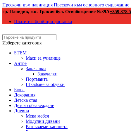
Прескочи към навигация
Прескочи към основното съдържание
гр. Пловдив, жк. Тракия бул. Освобождение №39А
+359 878 5
Платете в брой при доставка
Изберете категория
STEM
Маси за училище
Антре
Закачалки
Закачалки
Портманта
Шкафове за обувки
Бюра
Декорация
Детска стая
Детско обзавеждане
Дневна
Мека мебел
Модулни дивани
Разгъваеми канапета