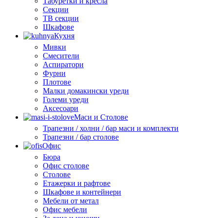
Табуретки и кресла
Секции
ТВ секции
Шкафове
Кухня
Мивки
Смесители
Аспиратори
Фурни
Плотове
Малки домакински уреди
Големи уреди
Аксесоари
Маси и Столове
Трапезни / холни / бар маси и комплекти
Трапезни / бар столове
Офис
Бюра
Офис столове
Столове
Етажерки и рафтове
Шкафове и контейнери
Мебели от метал
Офис мебели