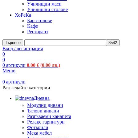
Училищни маси
Училищни столове
ХоРеКа
Бар столове
Кафе
Ресторант
Търсене
Вход / регистрация
0
0
0
артикули
0.00
€
(0.00 лв.)
Меню
0
артикули
Разгледайте категории
Дневна
Модулни дивани
Ъглови дивани
Разгъваеми канапета
Релакс гарнитури
Фотьойли
Мека мебел