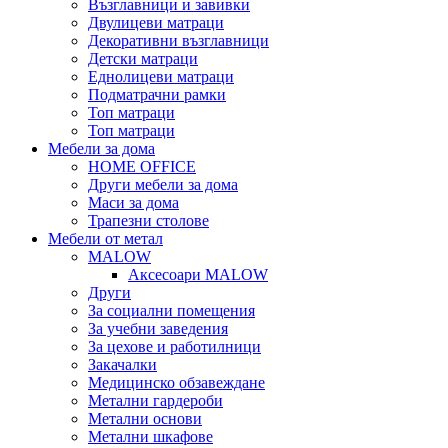
Възглавници и завивки
Двулицеви матраци
Декоративни възглавници
Детски матраци
Еднолицеви матраци
Подматрачни рамки
Топ матраци
Топ матраци
Мебели за дома
HOME OFFICE
Други мебели за дома
Маси за дома
Трапезни столове
Мебели от метал
MALOW
Аксесоари MALOW
Други
За социални помещения
За учебни заведения
За цехове и работилници
Закачалки
Медицинско обзавеждане
Метални гардероби
Метални основи
Метални шкафове