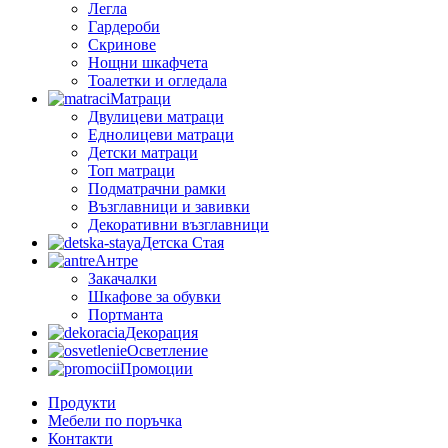
Легла
Гардероби
Скринове
Нощни шкафчета
Тоалетки и огледала
Матраци
Двулицеви матраци
Еднолицеви матраци
Детски матраци
Топ матраци
Подматрачни рамки
Възглавници и завивки
Декоративни възглавници
Детска Стая
Антре
Закачалки
Шкафове за обувки
Портманта
Декорация
Осветление
Промоции
Продукти
Мебели по поръчка
Контакти