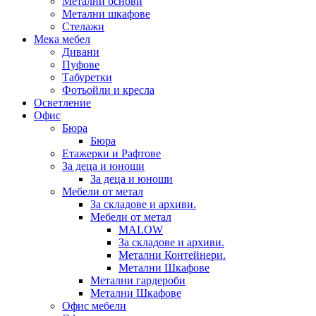
Метални основи
Метални шкафове
Стелажи
Мека мебел
Дивани
Пуфове
Табуретки
Фотьойли и кресла
Осветление
Офис
Бюра
Бюра
Етажерки и Рафтове
За деца и юноши
За деца и юноши
Мебели от метал
За складове и архиви.
Мебели от метал
MALOW
За складове и архиви.
Метални Контейнери.
Метални Шкафове
Метални гардероби
Метални Шкафове
Офис мебели