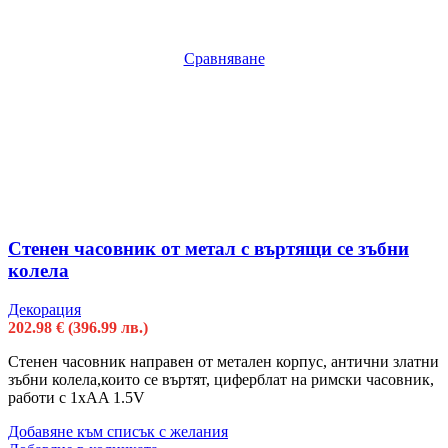
Сравняване
Стенен часовник от метал с въртящи се зъбни
колела
Декорация
202.98
€
(396.99 лв.)
Стенен часовник направен от метален корпус, антични златни
зъбни колела,които се въртят, циферблат на римски часовник,
работи с 1xAA 1.5V
Добавяне към списък с желания