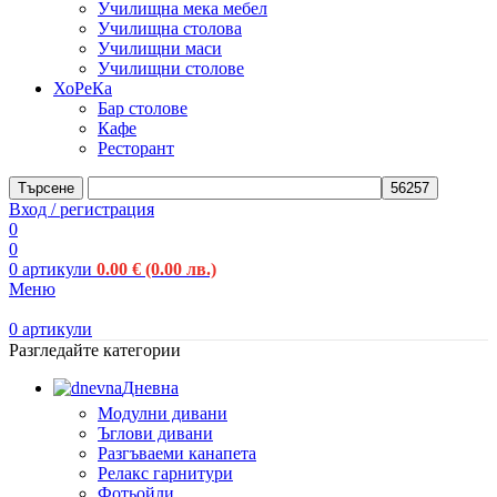
Училищна мека мебел
Училищна столова
Училищни маси
Училищни столове
ХоРеКа
Бар столове
Кафе
Ресторант
Търсене
Вход / регистрация
0
0
0
артикули
0.00
€
(0.00 лв.)
Меню
0
артикули
Разгледайте категории
Дневна
Модулни дивани
Ъглови дивани
Разгъваеми канапета
Релакс гарнитури
Фотьойли