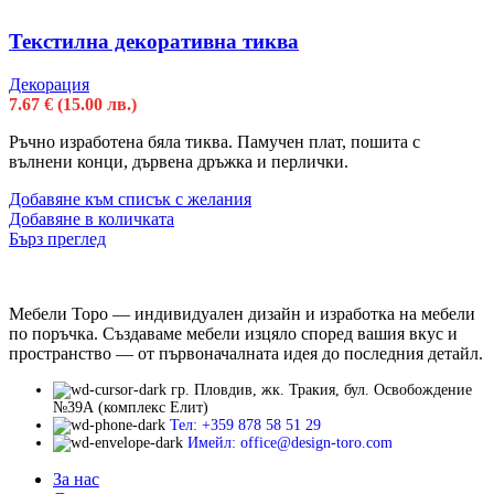
Текстилна декоративна тиква
Декорация
7.67
€
(15.00 лв.)
Ръчно изработена бяла тиква. Памучен плат, пошита с
вълнени конци, дървена дръжка и перлички.
Добавяне към списък с желания
Добавяне в количката
Бърз преглед
Мебели Торо — индивидуален дизайн и изработка на мебели
по поръчка. Създаваме мебели изцяло според вашия вкус и
пространство — от първоначалната идея до последния детайл.
гр. Пловдив, жк. Тракия, бул. Освобождение
№39А (комплекс Елит)
Тел: +359 878 58 51 29
Имейл: office@design-toro.com
За нас