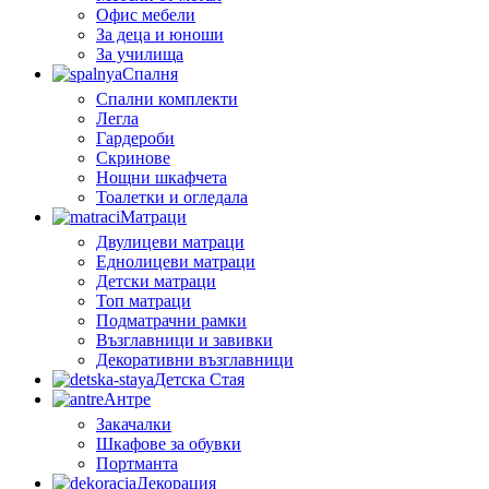
Офис мебели
За деца и юноши
За училища
Спалня
Спални комплекти
Легла
Гардероби
Скринове
Нощни шкафчета
Тоалетки и огледала
Матраци
Двулицеви матраци
Еднолицеви матраци
Детски матраци
Топ матраци
Подматрачни рамки
Възглавници и завивки
Декоративни възглавници
Детска Стая
Антре
Закачалки
Шкафове за обувки
Портманта
Декорация