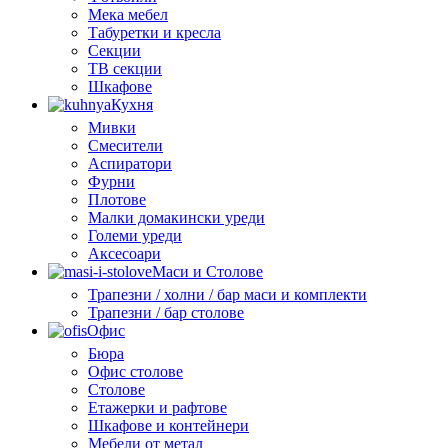
Мека мебел
Табуретки и кресла
Секции
ТВ секции
Шкафове
Кухня
Мивки
Смесители
Аспиратори
Фурни
Плотове
Малки домакински уреди
Големи уреди
Аксесоари
Маси и Столове
Трапезни / холни / бар маси и комплекти
Трапезни / бар столове
Офис
Бюра
Офис столове
Столове
Етажерки и рафтове
Шкафове и контейнери
Мебели от метал