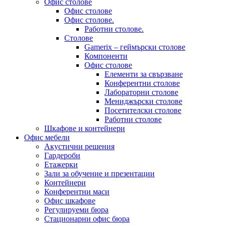
Офис столове
Офис столове
Офис столове.
Работни столове.
Столове
Gamerix – геймърски столове
Компоненти
Офис столове
Елементи за свързване
Конферентни столове
Лабораторни столове
Мениджърски столове
Посетителски столове
Работни столове
Шкафове и контейнери
Офис мебели
Акустични решения
Гардероби
Етажерки
Зали за обучение и презентации
Контейнери
Конферентни маси
Офис шкафове
Регулируеми бюра
Стационарни офис бюра