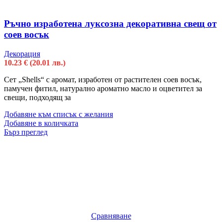
Ръчно изработена луксозна декоративна свещ от
соев восък
Декорация
10.23
€
(20.01 лв.)
Сет „Shells“ с аромат, изработен от растителен соев восък,
памучен фитил, натурално ароматно масло и оцветител за
свещи, подходящ за
Добавяне към списък с желания
Добавяне в количката
Бърз преглед
Сравняване