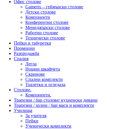
Офис столове
Gamerix – геймърски столове
Детски столове
Компоненти
Конферентни столове
Мениджърски столове
Работни столове
Технически столове
Пейки и табуретки
Промоции
Разпродажба
Спалня
Легла
Нощни шкафчета
Скринове
Спални комплекти
Тоалетки и огледала
Столове.
Компоненти.
Трапезни / бар столове/ кухненски дивани
Трапезни / холни / бар маси и комплекти
Училища
За учителя
Пейки
Ученически комплекти