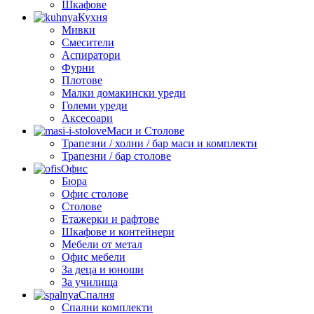
Шкафове
Кухня
Мивки
Смесители
Аспиратори
Фурни
Плотове
Малки домакински уреди
Големи уреди
Аксесоари
Маси и Столове
Трапезни / холни / бар маси и комплекти
Трапезни / бар столове
Офис
Бюра
Офис столове
Столове
Етажерки и рафтове
Шкафове и контейнери
Мебели от метал
Офис мебели
За деца и юноши
За училища
Спалня
Спални комплекти