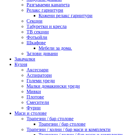
Разгъваеми канапета
Релакс гарнитури
Кожени релакс гарнитури
Секции
Табуретки и кресла
ТВ секции
Фотьойли
Шкафове
Мебели за дома.
Ъглови дивани
Закачалки
Кухня
Аксесоари
Аспиратори
Големи уреди
Малки домакински уреди
Мивки
Плотове
Смесители
Фурни
Маси и столове
Трапезни / бар столове
Трапезни / бар столове
Трапезни / холни / бар маси и комплекти
Трапезни / холни / бар маси и комплекти