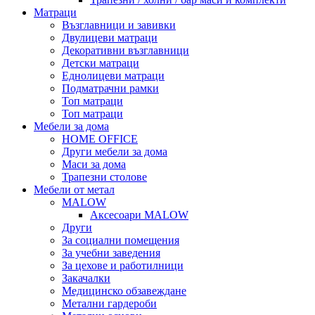
Матраци
Възглавници и завивки
Двулицеви матраци
Декоративни възглавници
Детски матраци
Еднолицеви матраци
Подматрачни рамки
Топ матраци
Топ матраци
Мебели за дома
HOME OFFICE
Други мебели за дома
Маси за дома
Трапезни столове
Мебели от метал
MALOW
Аксесоари MALOW
Други
За социални помещения
За учебни заведения
За цехове и работилници
Закачалки
Медицинско обзавеждане
Метални гардероби