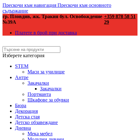
Прескочи към навигация
Прескочи към основното
съдържание
гр. Пловдив, жк. Тракия бул. Освобождение
+359 878 58 51
№39А
29
Платете в брой при доставка
Изберете категория
STEM
Маси за училище
Антре
Закачалки
Закачалки
Портманта
Шкафове за обувки
Бюра
Декорация
Детска стая
Детско обзавеждане
Дневна
Мека мебел
Модулни дивани