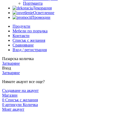
Портманта
Декорация
Осветление
Промоции
Продукти
Мебели по поръчка
Контакти
Списък с желания
Сравняване
Вход / регистрация
Пазарска количка
Затваряне
Вход
Затваряне
Нямате акаунт все още?
Създаване на акаунт
Магазин
0
Списък с желания
0
артикули
Количка
Моят акаунт