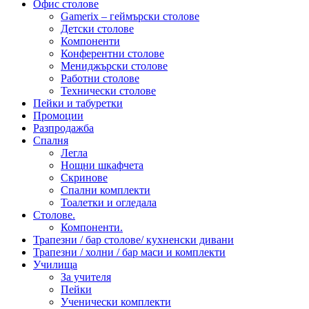
Офис столове
Gamerix – геймърски столове
Детски столове
Компоненти
Конферентни столове
Мениджърски столове
Работни столове
Технически столове
Пейки и табуретки
Промоции
Разпродажба
Спалня
Легла
Нощни шкафчета
Скринове
Спални комплекти
Тоалетки и огледала
Столове.
Компоненти.
Трапезни / бар столове/ кухненски дивани
Трапезни / холни / бар маси и комплекти
Училища
За учителя
Пейки
Ученически комплекти