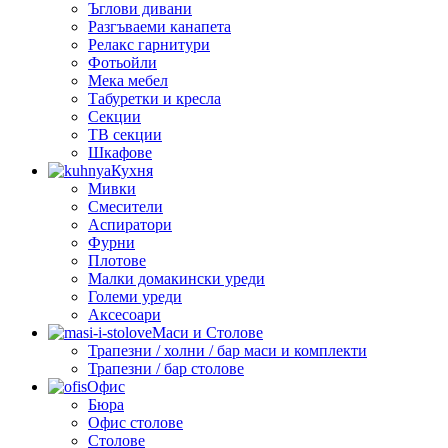
Ъглови дивани
Разгъваеми канапета
Релакс гарнитури
Фотьойли
Мека мебел
Табуретки и кресла
Секции
ТВ секции
Шкафове
Кухня
Мивки
Смесители
Аспиратори
Фурни
Плотове
Малки домакински уреди
Големи уреди
Аксесоари
Маси и Столове
Трапезни / холни / бар маси и комплекти
Трапезни / бар столове
Офис
Бюра
Офис столове
Столове