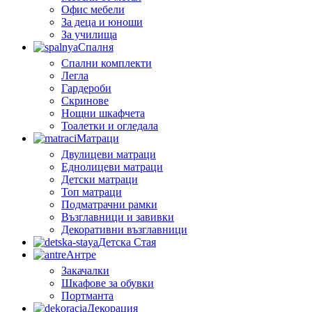
Офис мебели
За деца и юноши
За училища
Спалня
Спални комплекти
Легла
Гардероби
Скринове
Нощни шкафчета
Тоалетки и огледала
Матраци
Двулицеви матраци
Еднолицеви матраци
Детски матраци
Топ матраци
Подматрачни рамки
Възглавници и завивки
Декоративни възглавници
Детска Стая
Антре
Закачалки
Шкафове за обувки
Портманта
Декорация