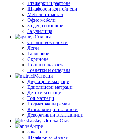
Етажерки и рафтове
Шкафове и контейнери
Мебели от метал
Офис мебели
За деца и юноши
За училища
Спалня
Спални комплекти
Легла
Гардероби
Скринове
Нощни шкафчета
Тоалетки и огледала
Матраци
Двулицеви матраци
Еднолицеви матраци
Детски матраци
Топ матраци
Подматрачни рамки
Възглавници и завивки
Декоративни възглавници
Детска Стая
Антре
Закачалки
Шкафове за обувки