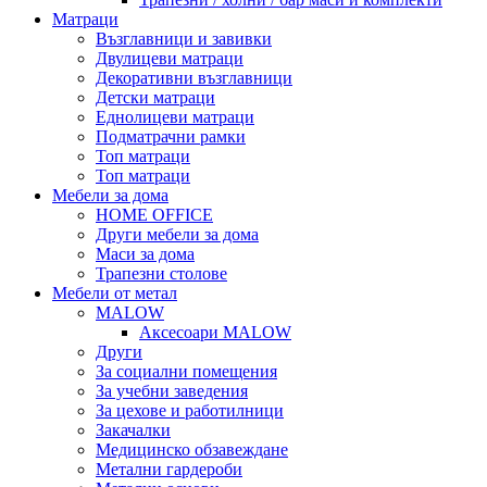
Матраци
Възглавници и завивки
Двулицеви матраци
Декоративни възглавници
Детски матраци
Еднолицеви матраци
Подматрачни рамки
Топ матраци
Топ матраци
Мебели за дома
HOME OFFICE
Други мебели за дома
Маси за дома
Трапезни столове
Мебели от метал
MALOW
Аксесоари MALOW
Други
За социални помещения
За учебни заведения
За цехове и работилници
Закачалки
Медицинско обзавеждане
Метални гардероби