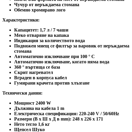
Чучур от неръждаема стомана
Обемно хромирано лого
Характеристики:
Капацитет: 1,7 л / 7 чаши
Меко отваряне на капака
Индикация за количеството вода
Подвижен миещ се филтър за варовик от неръждаема
стомана
Автоматично изключване при 100 ° C
Автоматично изключване, когато няма вода
360 ° въртяща се база
Скрит нагревател
Вграден в корпуса кабел
Гумирани крачета против хлъзгане
Технически данни:
Мощност 2400 W
Дължина на кабела 1 m
Електрическа спецификация: 220-240 V / 50/60Hz
Размери (В x Ш x Д в mm): 248 x 226 x 171
Нето тегло 1,6 кг
Щепсел Шуко