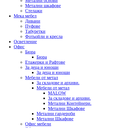
Метални основи
Метални шкафове
Стелажи
Мека мебел
Дивани
Пуфове
Табуретки
Фотьойли и кресла
Осветление
Офис
Бюра
Бюра
Етажерки и Рафтове
За деца и юноши
За деца и юноши
Мебели от метал
За складове и архиви.
Мебели от метал
MALOW
За складове и архиви.
Метални Контейнери.
Метални Шкафове
Метални гардероби
Метални Шкафове
Офис мебели