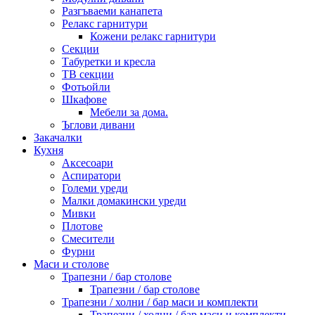
Разгъваеми канапета
Релакс гарнитури
Кожени релакс гарнитури
Секции
Табуретки и кресла
ТВ секции
Фотьойли
Шкафове
Мебели за дома.
Ъглови дивани
Закачалки
Кухня
Аксесоари
Аспиратори
Големи уреди
Малки домакински уреди
Мивки
Плотове
Смесители
Фурни
Маси и столове
Трапезни / бар столове
Трапезни / бар столове
Трапезни / холни / бар маси и комплекти
Трапезни / холни / бар маси и комплекти