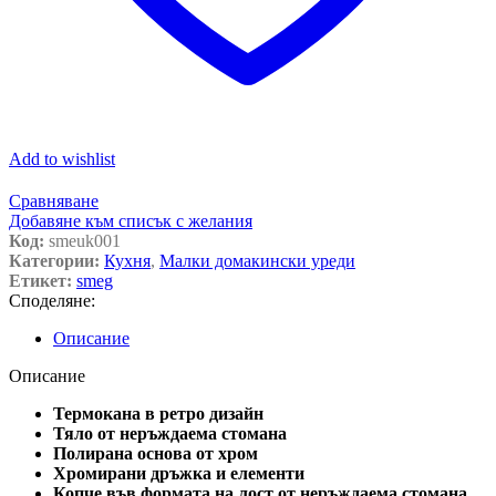
Add to wishlist
Сравняване
Добавяне към списък с желания
Код:
smeuk001
Категории:
Кухня
,
Малки домакински уреди
Етикет:
smeg
Споделяне:
Описание
Описание
Термокана в ретро дизайн
Тяло от неръждаема стомана
Полирана основа от хром
Хромирани дръжка и елементи
Копче във формата на лост от неръждаема стомана