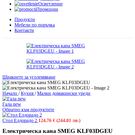
Осветление
Промоции
Продукти
Мебели по поръчка
Контакти
Щракнете за уголемяване
Начало
/
Кухня
/
Малки домакински уреди
Гала new
Обратно към продуктите
Стол Елдорадо 2
124.76
€
(244.01 лв.)
Електрическа кана SMEG KLF03DGEU