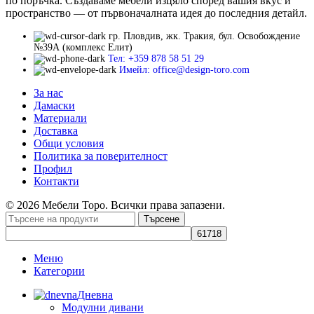
по поръчка. Създаваме мебели изцяло според вашия вкус и
пространство — от първоначалната идея до последния детайл.
гр. Пловдив, жк. Тракия, бул. Освобождение
№39А (комплекс Елит)
Тел: +359 878 58 51 29
Имейл: office@design-toro.com
За нас
Дамаски
Материали
Доставка
Общи условия
Политика за поверителност
Профил
Контакти
© 2026 Мебели Торо. Всички права запазени.
Търсене
Меню
Категории
Дневна
Модулни дивани