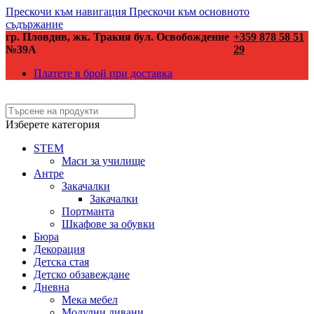
Прескочи към навигация
Прескочи към основното
съдържание
гр. Пловдив, жк. Тракия бул. Освобождение
+359 878 58 51
№39А
29
Платете в брой при доставка
Изберете категория
STEM
Маси за училище
Антре
Закачалки
Закачалки
Портманта
Шкафове за обувки
Бюра
Декорация
Детска стая
Детско обзавеждане
Дневна
Мека мебел
Модулни дивани