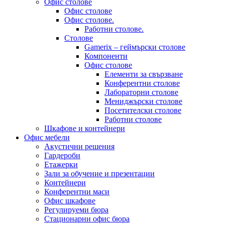
Офис столове
Офис столове
Офис столове.
Работни столове.
Столове
Gamerix – геймърски столове
Компоненти
Офис столове
Елементи за свързване
Конферентни столове
Лабораторни столове
Мениджърски столове
Посетителски столове
Работни столове
Шкафове и контейнери
Офис мебели
Акустични решения
Гардероби
Етажерки
Зали за обучение и презентации
Контейнери
Конферентни маси
Офис шкафове
Регулируеми бюра
Стационарни офис бюра