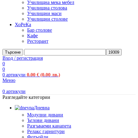
Училищна мека мебел
Училищна столова
Училищни маси
Училищни столове
ХоРеКа
Бар столове
Кафе
Ресторант
Търсене
Вход / регистрация
0
0
0
артикули
0.00
€
(0.00 лв.)
Меню
0
артикули
Разгледайте категории
Дневна
Модулни дивани
Ъглови дивани
Разгъваеми канапета
Релакс гарнитури
Фотьойли