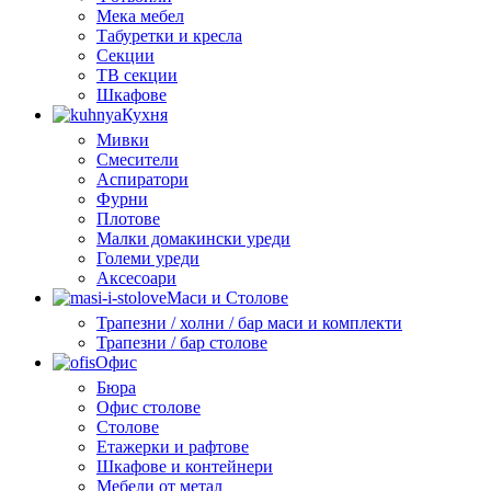
Мека мебел
Табуретки и кресла
Секции
ТВ секции
Шкафове
Кухня
Мивки
Смесители
Аспиратори
Фурни
Плотове
Малки домакински уреди
Големи уреди
Аксесоари
Маси и Столове
Трапезни / холни / бар маси и комплекти
Трапезни / бар столове
Офис
Бюра
Офис столове
Столове
Етажерки и рафтове
Шкафове и контейнери
Мебели от метал