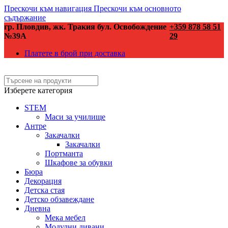
Прескочи към навигация
Прескочи към основното
съдържание
гр. Пловдив, жк. Тракия бул. Освобождение
+359 878 58 51
№39А
29
Платете в брой при доставка
Изберете категория
STEM
Маси за училище
Антре
Закачалки
Закачалки
Портманта
Шкафове за обувки
Бюра
Декорация
Детска стая
Детско обзавеждане
Дневна
Мека мебел
Модулни дивани