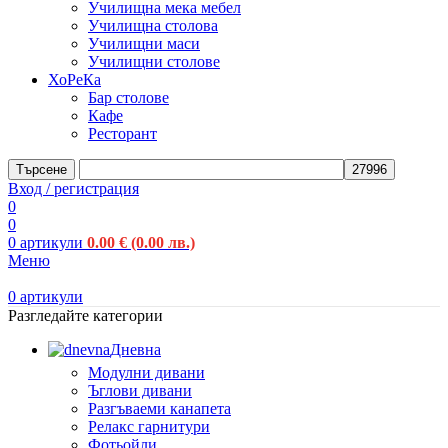
Училищна мека мебел
Училищна столова
Училищни маси
Училищни столове
ХоРеКа
Бар столове
Кафе
Ресторант
Търсене
Вход / регистрация
0
0
0
артикули
0.00
€
(0.00 лв.)
Меню
0
артикули
Разгледайте категории
Дневна
Модулни дивани
Ъглови дивани
Разгъваеми канапета
Релакс гарнитури
Фотьойли