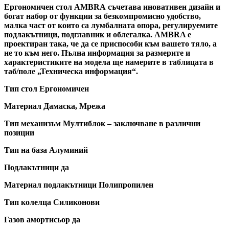
Ергономичен стол AMBRA съчетава иновативен дизайн и
богат набор от функции за безкомпромисно удобство,
малка част от които са лумбалната опора, регулируемите
подлакътници, подглавник и облегалка. AMBRA е
проектиран така, че да се приспособи към вашето тяло, а
не то към него. Пълна информация за размерите и
характеристиките на модела ще намерите в таблицата в
таб/поле „Техническа информация“.
Тип стол Ергономичен
Материал Дамаска, Мрежа
Тип механизъм Мултиблок – заключване в различни
позиции
Тип на база Алуминий
Подлакътници да
Материал подлакътници Полипропилен
Тип колелца Силиконови
Газов амортисьор да