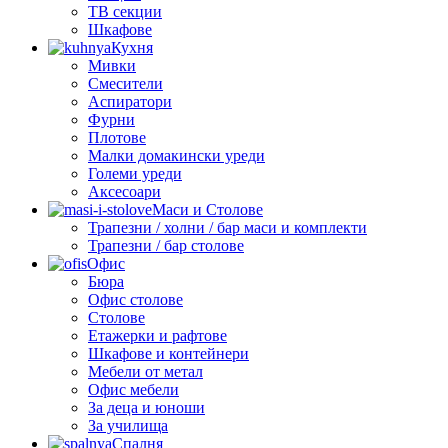
ТВ секции
Шкафове
Кухня
Мивки
Смесители
Аспиратори
Фурни
Плотове
Малки домакински уреди
Големи уреди
Аксесоари
Маси и Столове
Трапезни / холни / бар маси и комплекти
Трапезни / бар столове
Офис
Бюра
Офис столове
Столове
Етажерки и рафтове
Шкафове и контейнери
Мебели от метал
Офис мебели
За деца и юноши
За училища
Спалня