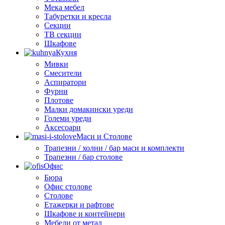
Мека мебел
Табуретки и кресла
Секции
ТВ секции
Шкафове
Кухня
Мивки
Смесители
Аспиратори
Фурни
Плотове
Малки домакински уреди
Големи уреди
Аксесоари
Маси и Столове
Трапезни / холни / бар маси и комплекти
Трапезни / бар столове
Офис
Бюра
Офис столове
Столове
Етажерки и рафтове
Шкафове и контейнери
Мебели от метал