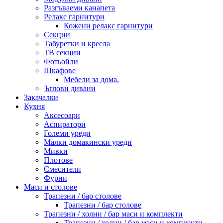
Разгъваеми канапета
Релакс гарнитури
Кожени релакс гарнитури
Секции
Табуретки и кресла
ТВ секции
Фотьойли
Шкафове
Мебели за дома.
Ъглови дивани
Закачалки
Кухня
Аксесоари
Аспиратори
Големи уреди
Малки домакински уреди
Мивки
Плотове
Смесители
Фурни
Маси и столове
Трапезни / бар столове
Трапезни / бар столове
Трапезни / холни / бар маси и комплекти
Трапезни / холни / бар маси и комплекти