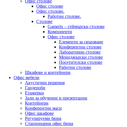
Офис столове
Офис столове
Офис столове.
Работни столове.
Столове
Gamerix – геймърски столове
Компоненти
Офис столове
Елементи за свързване
Конферентни столове
Лабораторни столове
Мениджърски столове
Посетителски столове
Работни столове
Шкафове и контейнери
Офис мебели
Акустични решения
Гардероби
Етажерки
Зали за обучение и презентации
Контейнери
Конферентни маси
Офис шкафове
Регулируеми бюра
Стационарни офис бюра