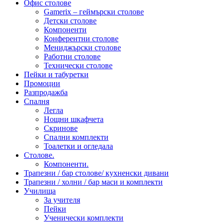
Офис столове
Gamerix – геймърски столове
Детски столове
Компоненти
Конферентни столове
Мениджърски столове
Работни столове
Технически столове
Пейки и табуретки
Промоции
Разпродажба
Спалня
Легла
Нощни шкафчета
Скринове
Спални комплекти
Тоалетки и огледала
Столове.
Компоненти.
Трапезни / бар столове/ кухненски дивани
Трапезни / холни / бар маси и комплекти
Училища
За учителя
Пейки
Ученически комплекти