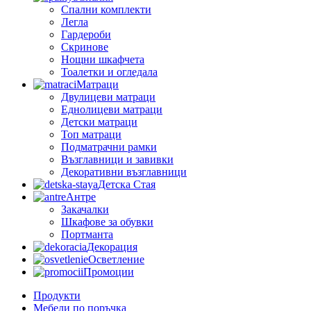
Спални комплекти
Легла
Гардероби
Скринове
Нощни шкафчета
Тоалетки и огледала
Матраци
Двулицеви матраци
Еднолицеви матраци
Детски матраци
Топ матраци
Подматрачни рамки
Възглавници и завивки
Декоративни възглавници
Детска Стая
Антре
Закачалки
Шкафове за обувки
Портманта
Декорация
Осветление
Промоции
Продукти
Мебели по поръчка