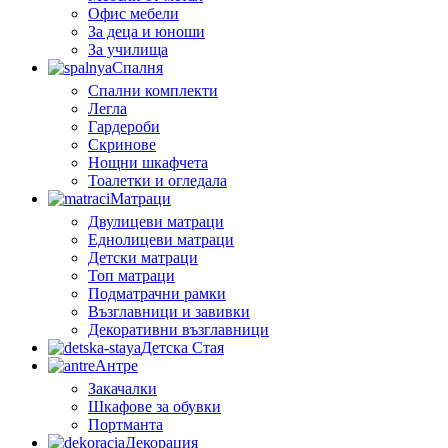
Офис мебели
За деца и юноши
За училища
Спалня
Спални комплекти
Легла
Гардероби
Скринове
Нощни шкафчета
Тоалетки и огледала
Матраци
Двулицеви матраци
Еднолицеви матраци
Детски матраци
Топ матраци
Подматрачни рамки
Възглавници и завивки
Декоративни възглавници
Детска Стая
Антре
Закачалки
Шкафове за обувки
Портманта
Декорация