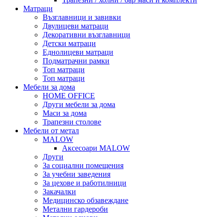
Матраци
Възглавници и завивки
Двулицеви матраци
Декоративни възглавници
Детски матраци
Еднолицеви матраци
Подматрачни рамки
Топ матраци
Топ матраци
Мебели за дома
HOME OFFICE
Други мебели за дома
Маси за дома
Трапезни столове
Мебели от метал
MALOW
Аксесоари MALOW
Други
За социални помещения
За учебни заведения
За цехове и работилници
Закачалки
Медицинско обзавеждане
Метални гардероби