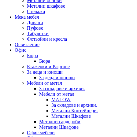
Метални основи
Метални шкафове
Стелажи
Мека мебел
Дивани
Пуфове
Табуретки
Фотьойли и кресла
Осветление
Офис
Бюра
Бюра
Етажерки и Рафтове
За деца и юноши
За деца и юноши
Мебели от метал
За складове и архиви.
Мебели от метал
MALOW
За складове и архиви.
Метални Контейнери.
Метални Шкафове
Метални гардероби
Метални Шкафове
Офис мебели