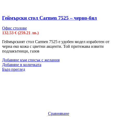
Геймърски стол Carmen 7525 – черно-бял
Офис столове
132.53
€
(259.21 лв.)
Геймърският стол Carmen 7525 е удобен модел изработен от
черна еко кожа с цветни акценти. Той притежава извити
подлакътници, газов
Добавяне към списък с желания
Добавяне в количката
Бърз преглед
Сравняване