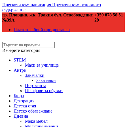
Прескочи към навигация
Прескочи към основното
съдържание
гр. Пловдив, жк. Тракия бул. Освобождение
+359 878 58 51
№39А
29
Платете в брой при доставка
Изберете категория
STEM
Маси за училище
Антре
Закачалки
Закачалки
Портманта
Шкафове за обувки
Бюра
Декорация
Детска стая
Детско обзавеждане
Дневна
Мека мебел
Модулни дивани