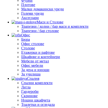
Фурни
Плотове
Малки домакински уреди
Големи уреди
Аксесоари
Маси и Столове
Трапезни / холни / бар маси и комплекти
Трапезни / бар столове
Офис
Бюра
Офис столове
Столове
Етажерки и рафтове
Шкафове и контейнери
Мебели от метал
Офис мебели
За деца и юноши
За училища
Спалня
Спални комплекти
Легла
Гардероби
Скринове
Нощни шкафчета
Тоалетки и огледала