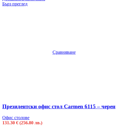
Бърз преглед
Сравняване
Президентски офис стол Carmen 6115 – черен
Офис столове
131.30
€
(256.80 лв.)