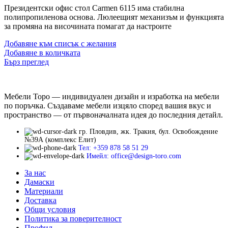
Президентски офис стол Carmen 6115 има стабилна
полипропиленова основа. Люлеещият механизъм и функцията
за промяна на височината помагат да настроите
Добавяне към списък с желания
Добавяне в количката
Бърз преглед
Мебели Торо — индивидуален дизайн и изработка на мебели
по поръчка. Създаваме мебели изцяло според вашия вкус и
пространство — от първоначалната идея до последния детайл.
гр. Пловдив, жк. Тракия, бул. Освобождение
№39А (комплекс Елит)
Тел: +359 878 58 51 29
Имейл: office@design-toro.com
За нас
Дамаски
Материали
Доставка
Общи условия
Политика за поверителност
Профил