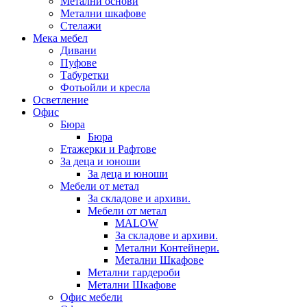
Метални основи
Метални шкафове
Стелажи
Мека мебел
Дивани
Пуфове
Табуретки
Фотьойли и кресла
Осветление
Офис
Бюра
Бюра
Етажерки и Рафтове
За деца и юноши
За деца и юноши
Мебели от метал
За складове и архиви.
Мебели от метал
MALOW
За складове и архиви.
Метални Контейнери.
Метални Шкафове
Метални гардероби
Метални Шкафове
Офис мебели