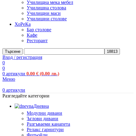
Училищна мека мебел
Училищна столова
Училищни маси
Училищни столове
ХоРеКа
Бар столове
Кафе
Ресторант
Търсене
Вход / регистрация
0
0
0
артикули
0.00
€
(0.00 лв.)
Меню
0
артикули
Разгледайте категории
Дневна
Модулни дивани
Ъглови дивани
Разгъваеми канапета
Релакс гарнитури
Фотьойли