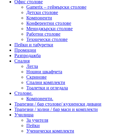
Офис столове
Gamerix – геймърски столове
Детски столове
Компоненти
Конферентни столове
Мениджърски столове
Работни столове
Технически столове
Пейки и табуретки
Промоции
Разпродажба
Спалня
Легла
Нощни шкафчета
Скринове
Спални комплекти
Тоалетки и огледала
Столове.
Компоненти.
Трапезни / бар столове/ кухненски дивани
Трапезни / холни / бар маси и комплекти
Училища
За учителя
Пейки
Ученически комплекти