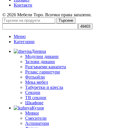
Контакти
© 2026 Мебели Торо. Всички права запазени.
Търсене
Меню
Категории
Дневна
Модулни дивани
Ъглови дивани
Разгъваеми канапета
Релакс гарнитури
Фотьойли
Мека мебел
Табуретки и кресла
Секции
ТВ секции
Шкафове
Кухня
Мивки
Смесители
Аспиратори