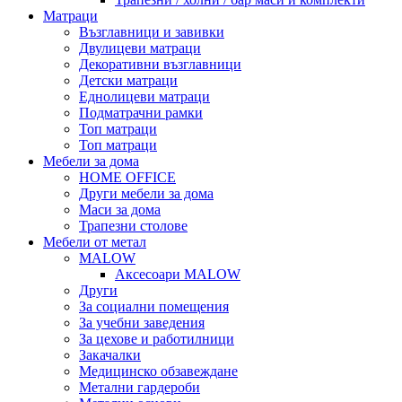
Матраци
Възглавници и завивки
Двулицеви матраци
Декоративни възглавници
Детски матраци
Еднолицеви матраци
Подматрачни рамки
Топ матраци
Топ матраци
Мебели за дома
HOME OFFICE
Други мебели за дома
Маси за дома
Трапезни столове
Мебели от метал
MALOW
Аксесоари MALOW
Други
За социални помещения
За учебни заведения
За цехове и работилници
Закачалки
Медицинско обзавеждане
Метални гардероби