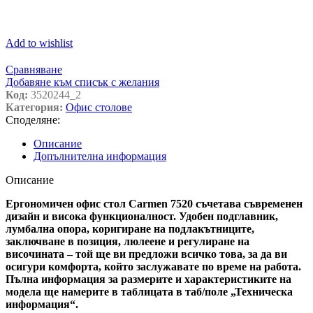
Add to wishlist
Сравняване
Добавяне към списък с желания
Код:
3520244_2
Категория:
Офис столове
Споделяне:
Описание
Допълнителна информация
Описание
Ергономичен офис стол Carmen 7520 съчетава съвременен
дизайн и висока функционалност. Удобен подглавник,
лумбална опора, коригиране на подлакътниците,
заключване в позиция, люлеене и регулиране на
височината – той ще ви предложи всичко това, за да ви
осигури комфорта, който заслужавате по време на работа.
Пълна информация за размерите и характеристиките на
модела ще намерите в таблицата в таб/поле „Техническа
информация“.