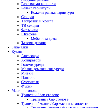
Разгъваеми канапета
Релакс гарнитури
Кожени релакс гарнитури
Секции
Табуретки и кресла
ТВ секции
Фотьойли
Шкафове
Мебели за дома.
Ъглови дивани
Закачалки
Кухня
Аксесоари
Аспиратори
Големи уреди
Малки домакински уреди
Мивки
Плотове
Смесители
Фурни
Маси и столове
Трапезни / бар столове
Трапезни / бар столове
Трапезни / холни / бар маси и комплекти
Трапезни / холни / бар маси и комплекти