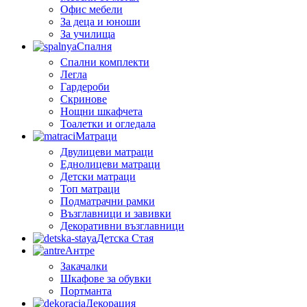
Офис мебели
За деца и юноши
За училища
Спалня
Спални комплекти
Легла
Гардероби
Скринове
Нощни шкафчета
Тоалетки и огледала
Матраци
Двулицеви матраци
Еднолицеви матраци
Детски матраци
Топ матраци
Подматрачни рамки
Възглавници и завивки
Декоративни възглавници
Детска Стая
Антре
Закачалки
Шкафове за обувки
Портманта
Декорация