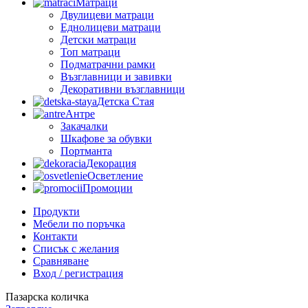
Матраци
Двулицеви матраци
Еднолицеви матраци
Детски матраци
Топ матраци
Подматрачни рамки
Възглавници и завивки
Декоративни възглавници
Детска Стая
Антре
Закачалки
Шкафове за обувки
Портманта
Декорация
Осветление
Промоции
Продукти
Мебели по поръчка
Контакти
Списък с желания
Сравняване
Вход / регистрация
Пазарска количка