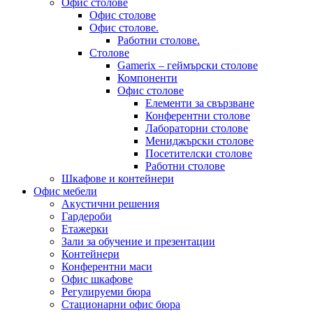
Офис столове
Офис столове
Офис столове.
Работни столове.
Столове
Gamerix – геймърски столове
Компоненти
Офис столове
Елементи за свързване
Конферентни столове
Лабораторни столове
Мениджърски столове
Посетителски столове
Работни столове
Шкафове и контейнери
Офис мебели
Акустични решения
Гардероби
Етажерки
Зали за обучение и презентации
Контейнери
Конферентни маси
Офис шкафове
Регулируеми бюра
Стационарни офис бюра