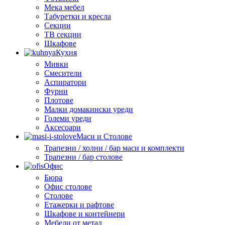
Мека мебел
Табуретки и кресла
Секции
ТВ секции
Шкафове
Кухня
Мивки
Смесители
Аспиратори
Фурни
Плотове
Малки домакински уреди
Големи уреди
Аксесоари
Маси и Столове
Трапезни / холни / бар маси и комплекти
Трапезни / бар столове
Офис
Бюра
Офис столове
Столове
Етажерки и рафтове
Шкафове и контейнери
Мебели от метал